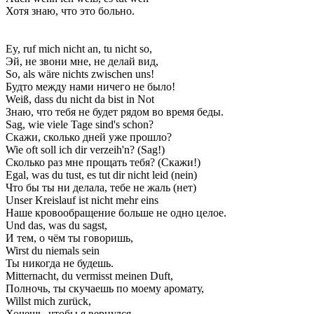
Хотя знаю, что это больно.
Ey, ruf mich nicht an, tu nicht so,
Эй, не звони мне, не делай вид,
So, als wäre nichts zwischen uns!
Будто между нами ничего не было!
Weiß, dass du nicht da bist in Not
Знаю, что тебя не будет рядом во время беды.
Sag, wie viele Tage sind's schon?
Скажи, сколько дней уже прошло?
Wie oft soll ich dir verzeih'n? (Sag!)
Сколько раз мне прощать тебя? (Скажи!)
Egal, was du tust, es tut dir nicht leid (nein)
Что бы ты ни делала, тебе не жаль (нет)
Unser Kreislauf ist nicht mehr eins
Наше кровообращение больше не одно целое.
Und das, was du sagst,
И тем, о чём ты говоришь,
Wirst du niemals sein
Ты никогда не будешь.
Mitternacht, du vermisst meinen Duft,
Полночь, ты скучаешь по моему аромату,
Willst mich zurück,
Хочешь, чтобы я вернулся,