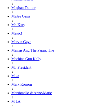
↓
Meghan Trainor
↓
Maître Gims
↓
Mr. Kitty
↓
Magic!
↓
Marvin Gaye
↓
Mamas And The Papas, The
↓
Machine Gun Kelly
↓
Mr. President
↓
Mika
↓
Mark Ronson
↓
Marshmello & Anne-Marie
↓
M.I.A.
↓