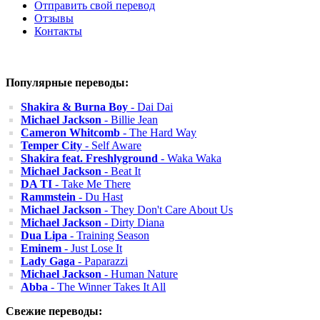
Отправить свой перевод
Отзывы
Контакты
Популярные переводы:
Shakira & Burna Boy
- Dai Dai
Michael Jackson
- Billie Jean
Cameron Whitcomb
- The Hard Way
Temper City
- Self Aware
Shakira feat. Freshlyground
- Waka Waka
Michael Jackson
- Beat It
DA TI
- Take Me There
Rammstein
- Du Hast
Michael Jackson
- They Don't Care About Us
Michael Jackson
- Dirty Diana
Dua Lipa
- Training Season
Eminem
- Just Lose It
Lady Gaga
- Paparazzi
Michael Jackson
- Human Nature
Abba
- The Winner Takes It All
Свежие переводы: