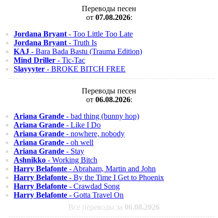
Переводы песен
от
07.08.2026
:
Jordana Bryant
- Too Little Too Late
Jordana Bryant
- Truth Is
KAJ
- Bara Bada Bastu (Trauma Edition)
Mind Driller
- Tic-Tac
Slayyyter
- BROKE BITCH FREE
Переводы песен
от
06.08.2026
:
Ariana Grande
- bad thing (bunny hop)
Ariana Grande
- Like I Do
Ariana Grande
- nowhere, nobody
Ariana Grande
- oh well
Ariana Grande
- Stay
Ashnikko
- Working Bitch
Harry Belafonte
- Abraham, Martin and John
Harry Belafonte
- By the Time I Get to Phoenix
Harry Belafonte
- Crawdad Song
Harry Belafonte
- Gotta Travel On
Все переводы за
06.08.2026