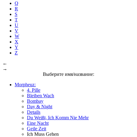
Q
R
S
T
U
V
W
X
Y
Z
←
→
Выберите имя/название:
Morpheuz:
4. Pille
Bleiben Wach
Bombay
Day & Night
Details
Du Weißt, Ich Komm Nie Mehr
Eine Nacht
Geile Zeit
Ich Muss Gehen