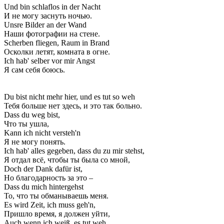
Und bin schlaflos in der Nacht
И не могу заснуть ночью.
Unsre Bilder an der Wand
Наши фотографии на стене.
Scherben fliegen, Raum in Brand
Осколки летят, комната в огне.
Ich hab' selber vor mir Angst
Я сам себя боюсь.
Du bist nicht mehr hier, und es tut so weh
Тебя больше нет здесь, и это так больно.
Dass du weg bist,
Что ты ушла,
Kann ich nicht versteh'n
Я не могу понять.
Ich hab' alles gegeben, dass du zu mir stehst,
Я отдал всё, чтобы ты была со мной,
Doch der Dank dafür ist,
Но благодарность за это –
Dass du mich hintergehst
То, что ты обманываешь меня.
Es wird Zeit, ich muss geh'n,
Пришло время, я должен уйти,
Auch wenn ich weiß, es tut weh