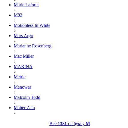
Marie Laforet
↓
M83
↓
Motionless In White
↓
Mars Argo
↓
Marianne Rosenberg
↓
Mac Miller
↓
MARINA
↓
Metric
↓
Manowar
↓
Malcolm Todd
↓
Maher Zain
↓
Все
1381
на букву
M