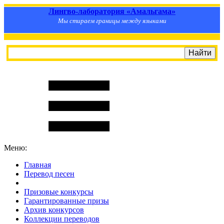
Лингво-лаборатория «Амальгама»
Мы стираем границы между языками
Меню:
Главная
Перевод песен
S
m
i
l
e
R
a
t
e
Призовые конкурсы
Гарантированные призы
Архив конкурсов
Коллекции переводов