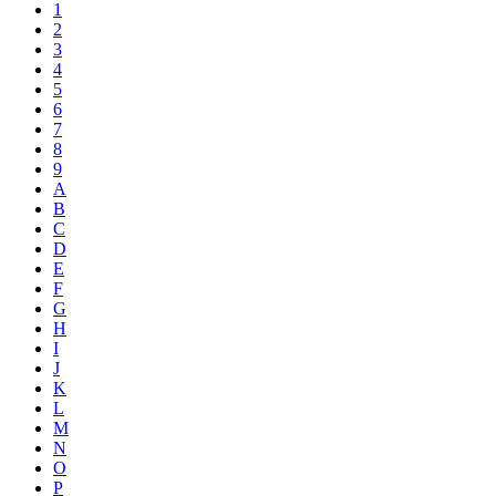
1
2
3
4
5
6
7
8
9
A
B
C
D
E
F
G
H
I
J
K
L
M
N
O
P