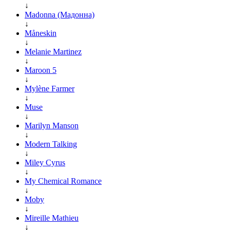
↓
Madonna (Мадонна)
↓
Måneskin
↓
Melanie Martinez
↓
Maroon 5
↓
Mylène Farmer
↓
Muse
↓
Marilyn Manson
↓
Modern Talking
↓
Miley Cyrus
↓
My Chemical Romance
↓
Moby
↓
Mireille Mathieu
↓