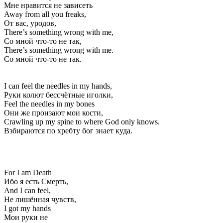
Мне нравится не зависеть
Away from all you freaks,
От вас, уродов,
There’s something wrong with me,
Со мной что-то не так,
There’s something wrong with me.
Со мной что-то не так.
I can feel the needles in my hands,
Руки колют бессчётные иголки,
Feel the needles in my bones
Они же пронзают мои кости,
Crawling up my spine to where God only knows.
Взбираются по хребту бог знает куда.
For I am Death
Ибо я есть Смерть,
And I can feel,
Не лишённая чувств,
I got my hands
Мои руки не