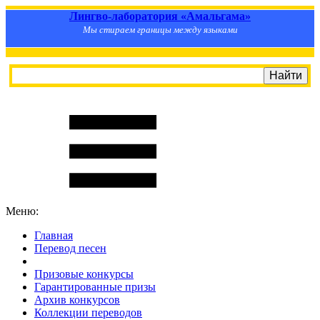
Лингво-лаборатория «Амальгама»
Мы стираем границы между языками
Меню:
Главная
Перевод песен
S
m
i
l
e
R
a
t
e
Призовые конкурсы
Гарантированные призы
Архив конкурсов
Коллекции переводов