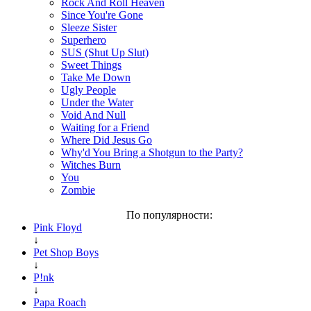
Rock And Roll Heaven
Since You're Gone
Sleeze Sister
Superhero
SUS (Shut Up Slut)
Sweet Things
Take Me Down
Ugly People
Under the Water
Void And Null
Waiting for a Friend
Where Did Jesus Go
Why'd You Bring a Shotgun to the Party?
Witches Burn
You
Zombie
По популярности:
Pink Floyd
↓
Pet Shop Boys
↓
P!nk
↓
Papa Roach