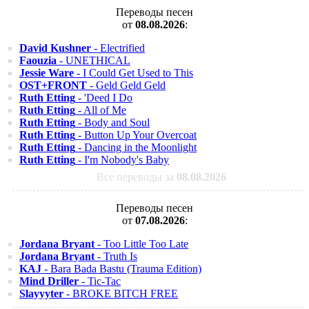
Переводы песен
от
08.08.2026
:
David Kushner
- Electrified
Faouzia
- UNETHICAL
Jessie Ware
- I Could Get Used to This
OST+FRONT
- Geld Geld Geld
Ruth Etting
- 'Deed I Do
Ruth Etting
- All of Me
Ruth Etting
- Body and Soul
Ruth Etting
- Button Up Your Overcoat
Ruth Etting
- Dancing in the Moonlight
Ruth Etting
- I'm Nobody's Baby
Все переводы за
08.08.2026
Переводы песен
от
07.08.2026
:
Jordana Bryant
- Too Little Too Late
Jordana Bryant
- Truth Is
KAJ
- Bara Bada Bastu (Trauma Edition)
Mind Driller
- Tic-Tac
Slayyyter
- BROKE BITCH FREE