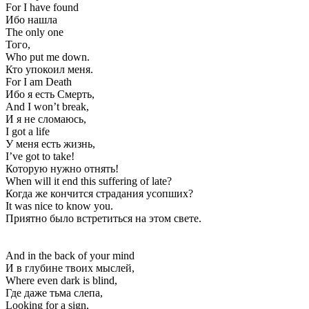
For I have found
Ибо нашла
The only one
Того,
Who put me down.
Кто упокоил меня.
For I am Death
Ибо я есть Смерть,
And I won’t break,
И я не сломаюсь,
I got a life
У меня есть жизнь,
I’ve got to take!
Которую нужно отнять!
When will it end this suffering of late?
Когда же кончится страдания усопших?
It was nice to know you.
Приятно было встретиться на этом свете.
And in the back of your mind
И в глубине твоих мыслей,
Where even dark is blind,
Где даже тьма слепа,
Looking for a sign,