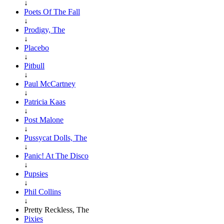
↓
Poets Of The Fall
↓
Prodigy, The
↓
Placebo
↓
Pitbull
↓
Paul McCartney
↓
Patricia Kaas
↓
Post Malone
↓
Pussycat Dolls, The
↓
Panic! At The Disco
↓
Pupsies
↓
Phil Collins
↓
Pretty Reckless, The
Pixies