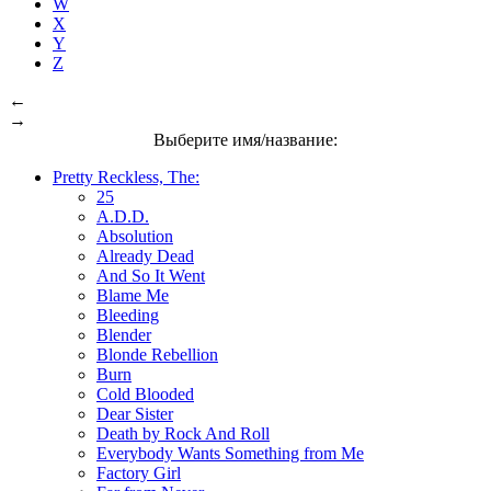
W
X
Y
Z
←
→
Выберите имя/название:
Pretty Reckless, The:
25
A.D.D.
Absolution
Already Dead
And So It Went
Blame Me
Bleeding
Blender
Blonde Rebellion
Burn
Cold Blooded
Dear Sister
Death by Rock And Roll
Everybody Wants Something from Me
Factory Girl