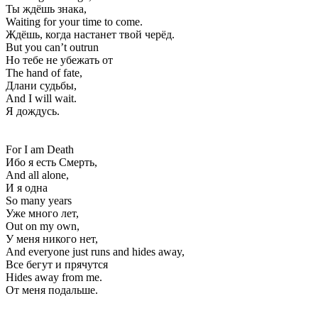
Ты ждёшь знака,
Waiting for your time to come.
Ждёшь, когда настанет твой черёд.
But you can’t outrun
Но тебе не убежать от
The hand of fate,
Длани судьбы,
And I will wait.
Я дождусь.
For I am Death
Ибо я есть Смерть,
And all alone,
И я одна
So many years
Уже много лет,
Out on my own,
У меня никого нет,
And everyone just runs and hides away,
Все бегут и прячутся
Hides away from me.
От меня подальше.