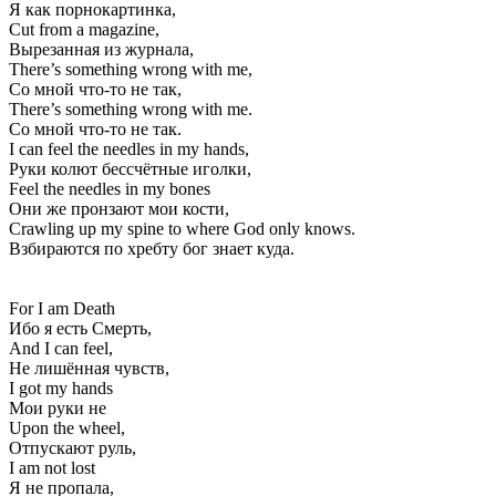
Я как порнокартинка,
Cut from a magazine,
Вырезанная из журнала,
There’s something wrong with me,
Со мной что-то не так,
There’s something wrong with me.
Со мной что-то не так.
I can feel the needles in my hands,
Руки колют бессчётные иголки,
Feel the needles in my bones
Они же пронзают мои кости,
Crawling up my spine to where God only knows.
Взбираются по хребту бог знает куда.
For I am Death
Ибо я есть Смерть,
And I can feel,
Не лишённая чувств,
I got my hands
Мои руки не
Upon the wheel,
Отпускают руль,
I am not lost
Я не пропала,