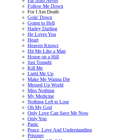
Far from Never
Follow Me Down
For I Am Death
Goin' Down
Going to Hell
Harley Darling
He Loves You
Heart
Heaven Knows
Hit Me Like a Man
House on a Hill
Just Tonight
Kill Me
Light Me Up
Make Me Wanna Die
Messed Up World
Miss Nothing
My Medicine
Nothing Left to Lose
Oh My God
Only Love Can Save Me Now
Only You
Panic
Peace, Love And Understanding
Prisoner