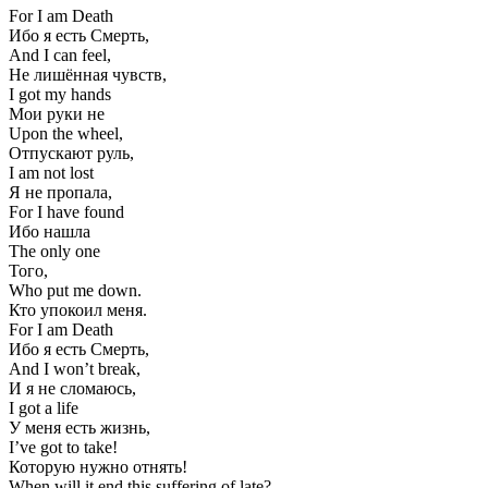
For I am Death
Ибо я есть Смерть,
And I can feel,
Не лишённая чувств,
I got my hands
Мои руки не
Upon the wheel,
Отпускают руль,
I am not lost
Я не пропала,
For I have found
Ибо нашла
The only one
Того,
Who put me down.
Кто упокоил меня.
For I am Death
Ибо я есть Смерть,
And I won’t break,
И я не сломаюсь,
I got a life
У меня есть жизнь,
I’ve got to take!
Которую нужно отнять!
When will it end this suffering of late?