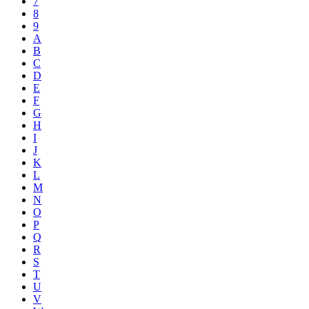
7
8
9
A
B
C
D
E
F
G
H
I
J
K
L
M
N
O
P
Q
R
S
T
U
V