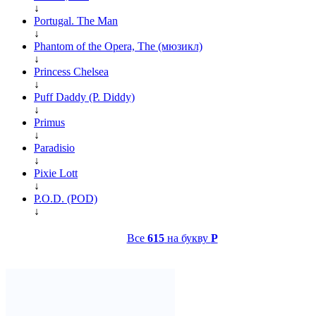
↓
Portugal. The Man
↓
Phantom of the Opera, The (мюзикл)
↓
Princess Chelsea
↓
Puff Daddy (P. Diddy)
↓
Primus
↓
Paradisio
↓
Pixie Lott
↓
P.O.D. (POD)
↓
Все
615
на букву
P