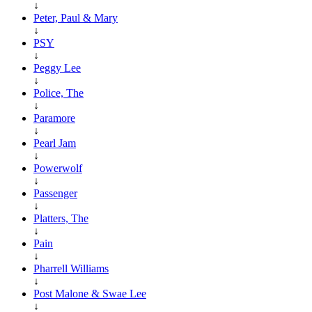
↓
Peter, Paul & Mary
↓
PSY
↓
Peggy Lee
↓
Police, The
↓
Paramore
↓
Pearl Jam
↓
Powerwolf
↓
Passenger
↓
Platters, The
↓
Pain
↓
Pharrell Williams
↓
Post Malone & Swae Lee
↓