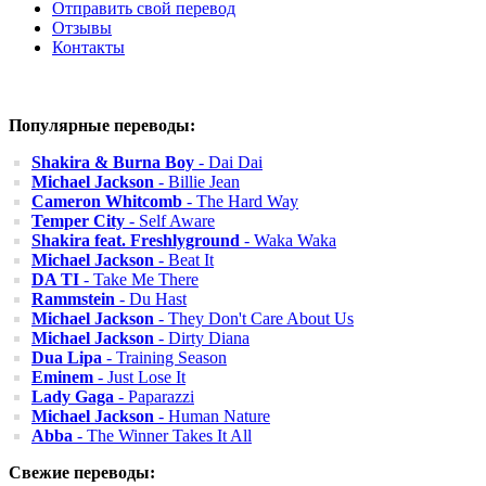
Отправить свой перевод
Отзывы
Контакты
Популярные переводы:
Shakira & Burna Boy
- Dai Dai
Michael Jackson
- Billie Jean
Cameron Whitcomb
- The Hard Way
Temper City
- Self Aware
Shakira feat. Freshlyground
- Waka Waka
Michael Jackson
- Beat It
DA TI
- Take Me There
Rammstein
- Du Hast
Michael Jackson
- They Don't Care About Us
Michael Jackson
- Dirty Diana
Dua Lipa
- Training Season
Eminem
- Just Lose It
Lady Gaga
- Paparazzi
Michael Jackson
- Human Nature
Abba
- The Winner Takes It All
Свежие переводы: