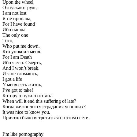
Upon the wheel,
Отпускают руль,
I am not lost
Я не пропала,
For I have found
Ибо нашла
The only one
Того,
Who put me down.
Кто упокоил меня.
For I am Death
Ибо я есть Смерть,
And I won’t break,
И я не сломаюсь,
I got a life
У меня есть жизнь,
I’ve got to take!
Которую нужно отнять!
When will it end this suffering of late?
Когда же кончится страдания усопших?
It was nice to know you.
Приятно было встретиться на этом свете.
I’m like pornography