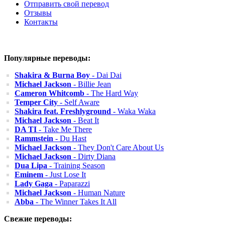
Отправить свой перевод
Отзывы
Контакты
Популярные переводы:
Shakira & Burna Boy
- Dai Dai
Michael Jackson
- Billie Jean
Cameron Whitcomb
- The Hard Way
Temper City
- Self Aware
Shakira feat. Freshlyground
- Waka Waka
Michael Jackson
- Beat It
DA TI
- Take Me There
Rammstein
- Du Hast
Michael Jackson
- They Don't Care About Us
Michael Jackson
- Dirty Diana
Dua Lipa
- Training Season
Eminem
- Just Lose It
Lady Gaga
- Paparazzi
Michael Jackson
- Human Nature
Abba
- The Winner Takes It All
Свежие переводы: