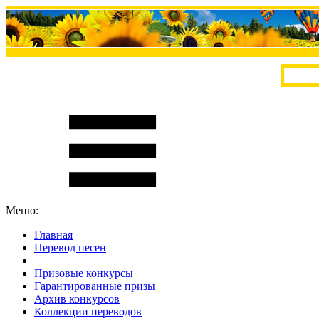
Меню:
Главная
Перевод песен
S
m
i
l
e
R
a
t
e
Призовые конкурсы
Гарантированные призы
Архив конкурсов
Коллекции переводов