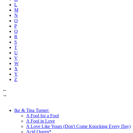
L
M
N
O
P
Q
R
S
T
U
V
W
X
Y
Z
←
→
Ike & Tina Turner:
A Fool for a Fool
A Fool in Love
A Love Like Yours (Don't Come Knocking Every Day)
Acid Queen*