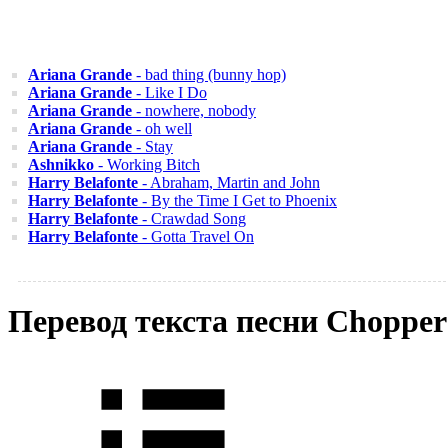
Ariana Grande
- bad thing (bunny hop)
Ariana Grande
- Like I Do
Ariana Grande
- nowhere, nobody
Ariana Grande
- oh well
Ariana Grande
- Stay
Ashnikko
- Working Bitch
Harry Belafonte
- Abraham, Martin and John
Harry Belafonte
- By the Time I Get to Phoenix
Harry Belafonte
- Crawdad Song
Harry Belafonte
- Gotta Travel On
Перевод текста песни Chopper