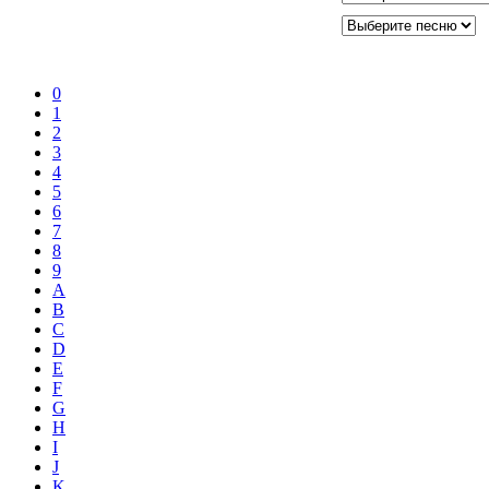
0
1
2
3
4
5
6
7
8
9
A
B
C
D
E
F
G
H
I
J
K