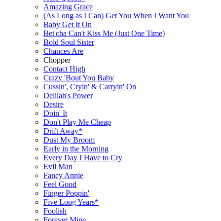
Amazing Grace
(As Long as I Can) Get You When I Want You
Baby Get It On
Bet'cha Can't Kiss Me (Just One Time)
Bold Soul Sister
Chances Are
Chopper
Contact High
Crazy 'Bout You Baby
Cussin', Cryin' & Carryin' On
Delilah's Power
Desire
Doin' It
Don't Play Me Cheap
Drift Away*
Dust My Broom
Early in the Morning
Every Day I Have to Cry
Evil Man
Fancy Annie
Feel Good
Finger Poppin'
Five Long Years*
Foolish
Forever Mine