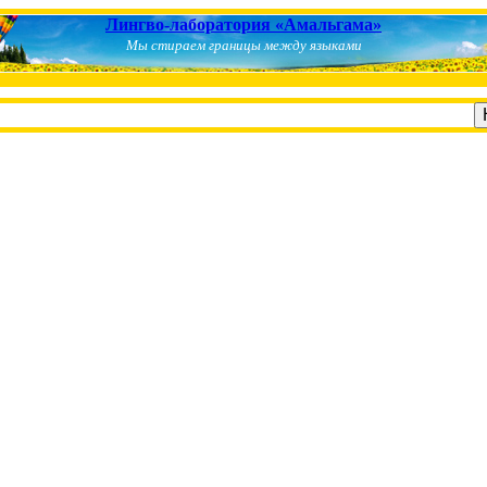
Лингво-лаборатория «Амальгама»
Мы стираем границы между языками