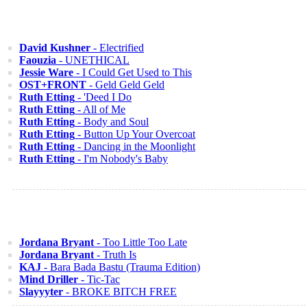
David Kushner
- Electrified
Faouzia
- UNETHICAL
Jessie Ware
- I Could Get Used to This
OST+FRONT
- Geld Geld Geld
Ruth Etting
- 'Deed I Do
Ruth Etting
- All of Me
Ruth Etting
- Body and Soul
Ruth Etting
- Button Up Your Overcoat
Ruth Etting
- Dancing in the Moonlight
Ruth Etting
- I'm Nobody's Baby
Jordana Bryant
- Too Little Too Late
Jordana Bryant
- Truth Is
KAJ
- Bara Bada Bastu (Trauma Edition)
Mind Driller
- Tic-Tac
Slayyyter
- BROKE BITCH FREE