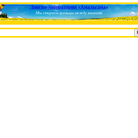
Лингво-лаборатория «Амальгама»
Мы стираем границы между языками