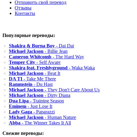
Отправить свой перевод
Отзывы
Контакты
Популярные переводы:
Shakira & Burna Boy
- Dai Dai
Michael Jackson
- Billie Jean
Cameron Whitcomb
- The Hard Way
Temper City
- Self Aware
Shakira feat. Freshlyground
- Waka Waka
Michael Jackson
- Beat It
DA TI
- Take Me There
Rammstein
- Du Hast
Michael Jackson
- They Don't Care About Us
Michael Jackson
- Dirty Diana
Dua Lipa
- Training Season
Eminem
- Just Lose It
Lady Gaga
- Paparazzi
Michael Jackson
- Human Nature
Abba
- The Winner Takes It All
Свежие переводы: