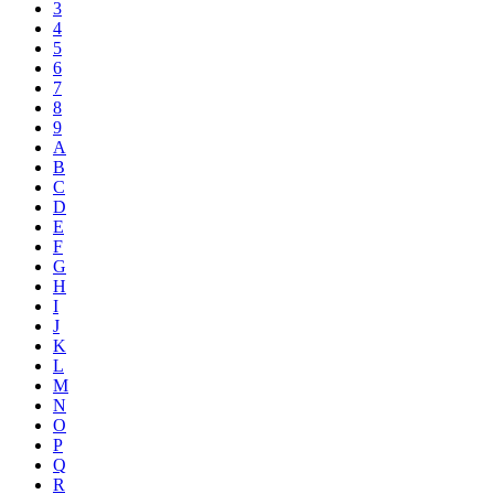
3
4
5
6
7
8
9
A
B
C
D
E
F
G
H
I
J
K
L
M
N
O
P
Q
R