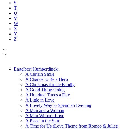
S
T
U
V
W
X
Y
Z
←
→
Engelbert Humperdinck:
A Certain Smile
A Chance to Be a Hero
A Christmas for the Family
A Good Thing Going
A Hundred Times a Day
A Little in Love
A Lovely Way to Spend an Evening
A Man and a Woman
A Man Without Love
A Place in the Sun
A Time for Us (Love Theme from Romeo & Juliet)