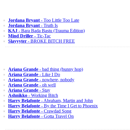
Jordana Bryant
- Too Little Too Late
Jordana Bryant
- Truth Is
KAJ
- Bara Bada Bastu (Trauma Edition)
Mind Driller
- Tic-Tac
Slayyyter
- BROKE BITCH FREE
Ariana Grande
- bad thing (bunny hop)
Ariana Grande
- Like I Do
Ariana Grande
- nowhere, nobody
Ariana Grande
- oh well
Ariana Grande
- Stay
Ashnikko
- Working Bitch
Harry Belafonte
- Abraham, Martin and John
Harry Belafonte
- By the Time I Get to Phoenix
Harry Belafonte
- Crawdad Song
Harry Belafonte
- Gotta Travel On