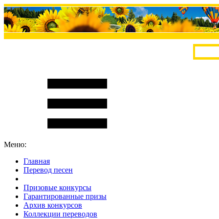
Меню:
Главная
Перевод песен
S
m
i
l
e
R
a
t
e
Призовые конкурсы
Гарантированные призы
Архив конкурсов
Коллекции переводов