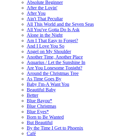
Absolute Beginner
After the Lovin'
After You
Ain't That Peculiar
All This World and the Seven Seas
All You've Gotta Do Is Ask
Alone in the Night
Am I That Easy to Forget?
And I Love You So
Angel on My Shoulder
Another Time, Another Place
Aquarius / Let the Sunshine In
Are You Lonesome Tonight?
Around the Christmas Tree
As Time Goes By
Baby I'm-A Want You
Beautiful Baby
Better
Blue Bayou*
Blue Christmas
Blue Eyes*
Born to Be Wanted
But Beautiful
By the Time I Get to Phoenix
Café