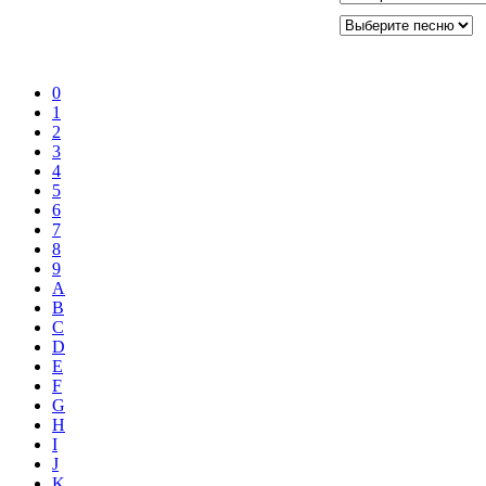
0
1
2
3
4
5
6
7
8
9
A
B
C
D
E
F
G
H
I
J
K