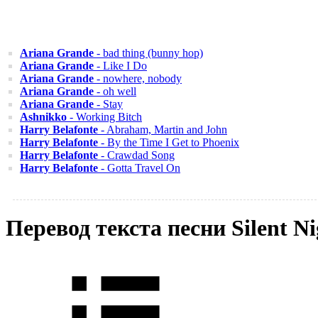
Ariana Grande
- bad thing (bunny hop)
Ariana Grande
- Like I Do
Ariana Grande
- nowhere, nobody
Ariana Grande
- oh well
Ariana Grande
- Stay
Ashnikko
- Working Bitch
Harry Belafonte
- Abraham, Martin and John
Harry Belafonte
- By the Time I Get to Phoenix
Harry Belafonte
- Crawdad Song
Harry Belafonte
- Gotta Travel On
Перевод текста песни Silent 