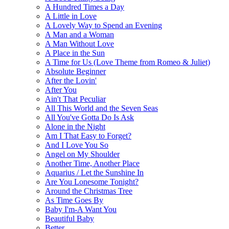
A Hundred Times a Day
A Little in Love
A Lovely Way to Spend an Evening
A Man and a Woman
A Man Without Love
A Place in the Sun
A Time for Us (Love Theme from Romeo & Juliet)
Absolute Beginner
After the Lovin'
After You
Ain't That Peculiar
All This World and the Seven Seas
All You've Gotta Do Is Ask
Alone in the Night
Am I That Easy to Forget?
And I Love You So
Angel on My Shoulder
Another Time, Another Place
Aquarius / Let the Sunshine In
Are You Lonesome Tonight?
Around the Christmas Tree
As Time Goes By
Baby I'm-A Want You
Beautiful Baby
Better