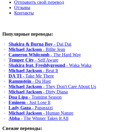
Отправить свой перевод
Отзывы
Контакты
Популярные переводы:
Shakira & Burna Boy
- Dai Dai
Michael Jackson
- Billie Jean
Cameron Whitcomb
- The Hard Way
Temper City
- Self Aware
Shakira feat. Freshlyground
- Waka Waka
Michael Jackson
- Beat It
DA TI
- Take Me There
Rammstein
- Du Hast
Michael Jackson
- They Don't Care About Us
Michael Jackson
- Dirty Diana
Dua Lipa
- Training Season
Eminem
- Just Lose It
Lady Gaga
- Paparazzi
Michael Jackson
- Human Nature
Abba
- The Winner Takes It All
Свежие переводы: