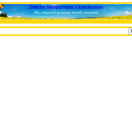
Лингво-лаборатория «Амальгама»
Мы стираем границы между языками