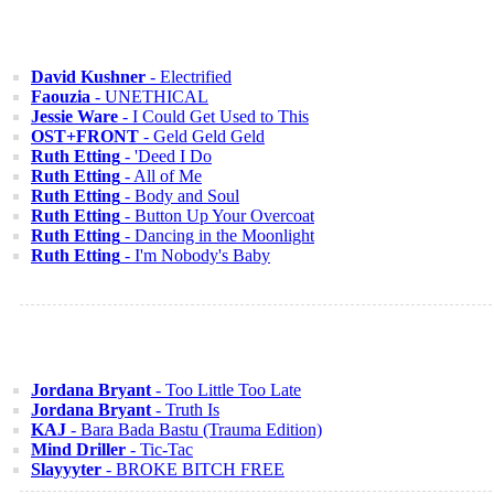
David Kushner
- Electrified
Faouzia
- UNETHICAL
Jessie Ware
- I Could Get Used to This
OST+FRONT
- Geld Geld Geld
Ruth Etting
- 'Deed I Do
Ruth Etting
- All of Me
Ruth Etting
- Body and Soul
Ruth Etting
- Button Up Your Overcoat
Ruth Etting
- Dancing in the Moonlight
Ruth Etting
- I'm Nobody's Baby
Jordana Bryant
- Too Little Too Late
Jordana Bryant
- Truth Is
KAJ
- Bara Bada Bastu (Trauma Edition)
Mind Driller
- Tic-Tac
Slayyyter
- BROKE BITCH FREE