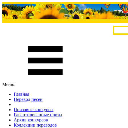
Меню:
Главная
Перевод песен
S
m
i
l
e
R
a
t
e
Призовые конкурсы
Гарантированные призы
Архив конкурсов
Коллекции переводов