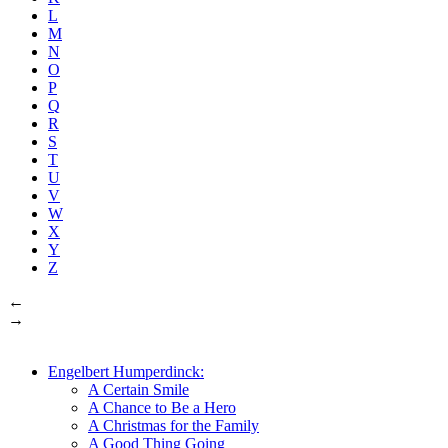
L
M
N
O
P
Q
R
S
T
U
V
W
X
Y
Z
←
→
Engelbert Humperdinck:
A Certain Smile
A Chance to Be a Hero
A Christmas for the Family
A Good Thing Going