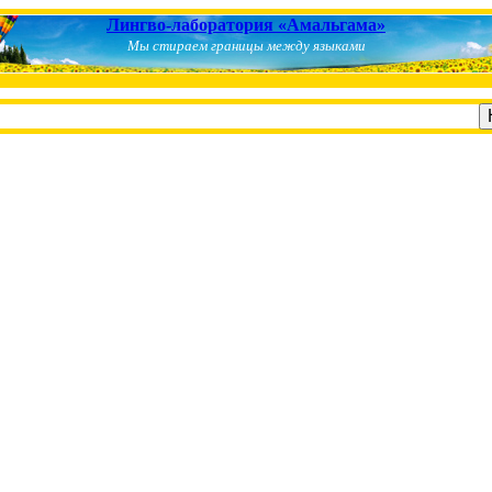
Лингво-лаборатория «Амальгама»
Мы стираем границы между языками