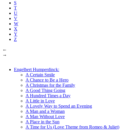
S
T
U
V
W
X
Y
Z
←
→
Engelbert Humperdinck:
A Certain Smile
A Chance to Be a Hero
A Christmas for the Family
A Good Thing Going
A Hundred Times a Day
A Little in Love
A Lovely Way to Spend an Evening
A Man and a Woman
A Man Without Love
A Place in the Sun
A Time for Us (Love Theme from Romeo & Juliet)