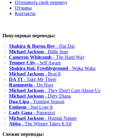
Отправить свой перевод
Отзывы
Контакты
Популярные переводы:
Shakira & Burna Boy
- Dai Dai
Michael Jackson
- Billie Jean
Cameron Whitcomb
- The Hard Way
Temper City
- Self Aware
Shakira feat. Freshlyground
- Waka Waka
Michael Jackson
- Beat It
DA TI
- Take Me There
Rammstein
- Du Hast
Michael Jackson
- They Don't Care About Us
Michael Jackson
- Dirty Diana
Dua Lipa
- Training Season
Eminem
- Just Lose It
Lady Gaga
- Paparazzi
Michael Jackson
- Human Nature
Abba
- The Winner Takes It All
Свежие переводы: