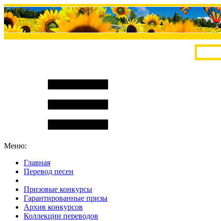
Меню:
Главная
Перевод песен
S
m
i
l
e
R
a
t
e
Призовые конкурсы
Гарантированные призы
Архив конкурсов
Коллекции переводов