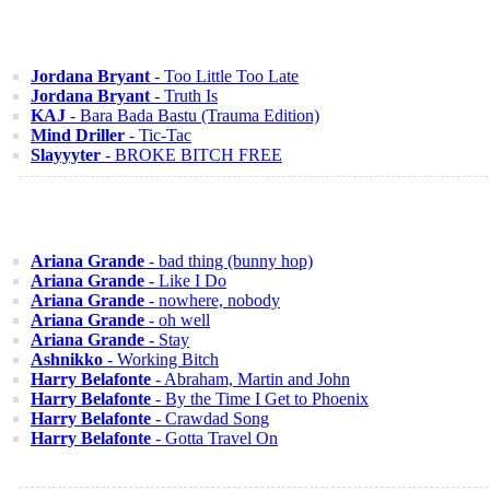
Jordana Bryant
- Too Little Too Late
Jordana Bryant
- Truth Is
KAJ
- Bara Bada Bastu (Trauma Edition)
Mind Driller
- Tic-Tac
Slayyyter
- BROKE BITCH FREE
Ariana Grande
- bad thing (bunny hop)
Ariana Grande
- Like I Do
Ariana Grande
- nowhere, nobody
Ariana Grande
- oh well
Ariana Grande
- Stay
Ashnikko
- Working Bitch
Harry Belafonte
- Abraham, Martin and John
Harry Belafonte
- By the Time I Get to Phoenix
Harry Belafonte
- Crawdad Song
Harry Belafonte
- Gotta Travel On