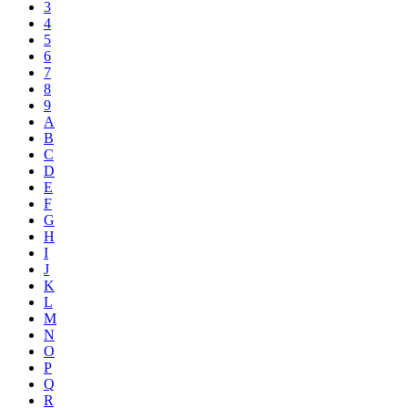
3
4
5
6
7
8
9
A
B
C
D
E
F
G
H
I
J
K
L
M
N
O
P
Q
R