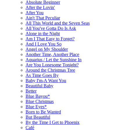
Absolute Beginner
After the Lovin'
After You
Ain't That Peculiar
All This World and the Seven Seas
All You've Gotta Do Is Ask
Alone in the Night
Am I That Easy to Forget?
And I Love You So
Angel on My Shoulder
Another Time, Another Place
Aquarius / Let the Sunshine In
Are You Lonesome Tonight?
Around the Christmas Tree
As Time Goes By
Baby I'm-A Want You
Beautiful Baby
Better
Blue Bayou*
Blue Christmas
Blue Eyes*
Born to Be Wanted
But Beautiful
By the Time I Get to Phoenix
Café