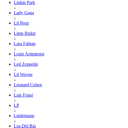
Linkin Park
↓
Lady Gaga
↓
Lil Peep
↓
Limp Bizkit
↓
Lara Fabian
↓
Louis Armstrong
↓
Led Zeppelin
↓
Lil Wayne
↓
Leonard Cohen
↓
Luis Fonsi
↓
LP
↓
Lindemann
↓
Los Del Rio