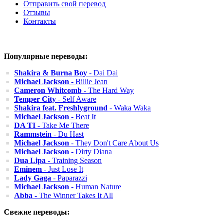
Отправить свой перевод
Отзывы
Контакты
Популярные переводы:
Shakira & Burna Boy
- Dai Dai
Michael Jackson
- Billie Jean
Cameron Whitcomb
- The Hard Way
Temper City
- Self Aware
Shakira feat. Freshlyground
- Waka Waka
Michael Jackson
- Beat It
DA TI
- Take Me There
Rammstein
- Du Hast
Michael Jackson
- They Don't Care About Us
Michael Jackson
- Dirty Diana
Dua Lipa
- Training Season
Eminem
- Just Lose It
Lady Gaga
- Paparazzi
Michael Jackson
- Human Nature
Abba
- The Winner Takes It All
Свежие переводы: