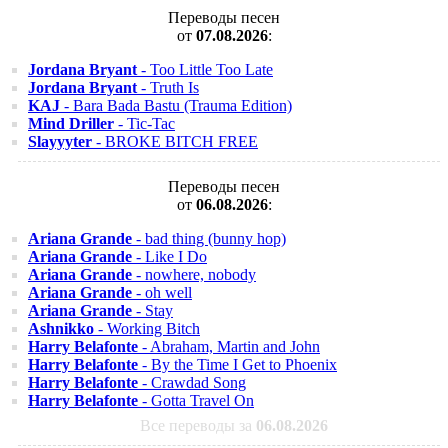
Переводы песен
от
07.08.2026
:
Jordana Bryant
- Too Little Too Late
Jordana Bryant
- Truth Is
KAJ
- Bara Bada Bastu (Trauma Edition)
Mind Driller
- Tic-Tac
Slayyyter
- BROKE BITCH FREE
Переводы песен
от
06.08.2026
:
Ariana Grande
- bad thing (bunny hop)
Ariana Grande
- Like I Do
Ariana Grande
- nowhere, nobody
Ariana Grande
- oh well
Ariana Grande
- Stay
Ashnikko
- Working Bitch
Harry Belafonte
- Abraham, Martin and John
Harry Belafonte
- By the Time I Get to Phoenix
Harry Belafonte
- Crawdad Song
Harry Belafonte
- Gotta Travel On
Все переводы за
06.08.2026