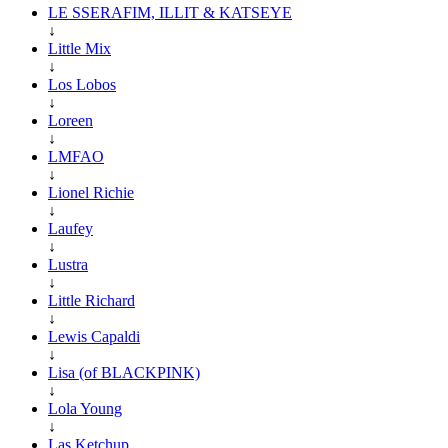
LE SSERAFIM, ILLIT & KATSEYE
↓
Little Mix
↓
Los Lobos
↓
Loreen
↓
LMFAO
↓
Lionel Richie
↓
Laufey
↓
Lustra
↓
Little Richard
↓
Lewis Capaldi
↓
Lisa (of BLACKPINK)
↓
Lola Young
↓
Las Ketchup