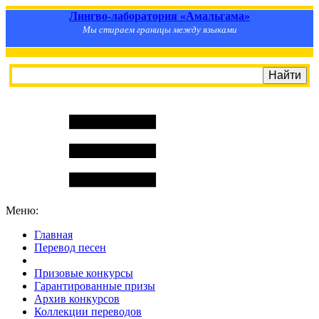
Лингво-лаборатория «Амальгама»
Мы стираем границы между языками
Меню:
Главная
Перевод песен
S
m
i
l
e
R
a
t
e
Призовые конкурсы
Гарантированные призы
Архив конкурсов
Коллекции переводов