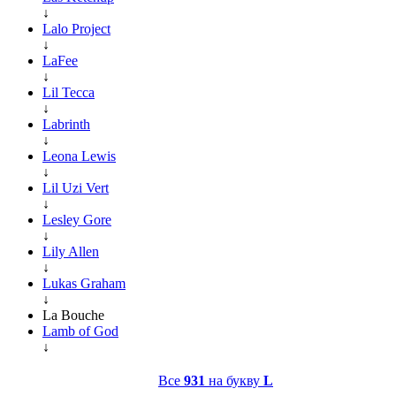
↓
Lalo Project
↓
LaFee
↓
Lil Tecca
↓
Labrinth
↓
Leona Lewis
↓
Lil Uzi Vert
↓
Lesley Gore
↓
Lily Allen
↓
Lukas Graham
↓
La Bouche
Lamb of God
↓
Все
931
на букву
L