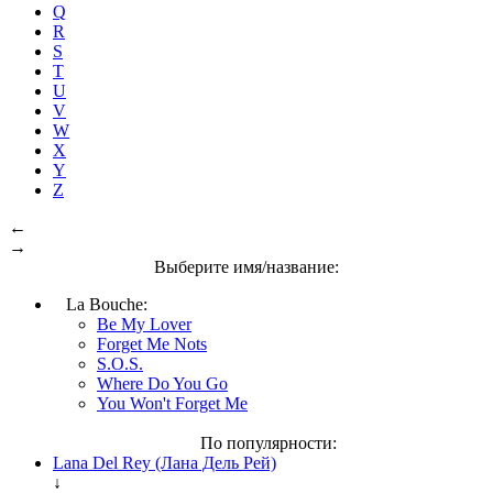
Q
R
S
T
U
V
W
X
Y
Z
←
→
Выберите имя/название:
La Bouche:
Be My Lover
Forget Me Nots
S.O.S.
Where Do You Go
You Won't Forget Me
По популярности:
Lana Del Rey (Лана Дель Рей)
↓