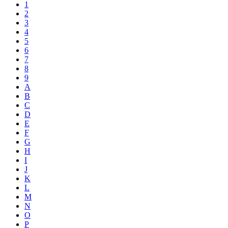
1
2
3
4
5
6
7
8
9
A
B
C
D
E
F
G
H
I
J
K
L
M
N
O
P