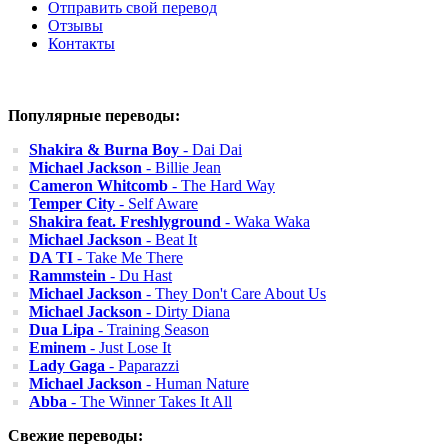
Отправить свой перевод
Отзывы
Контакты
Популярные переводы:
Shakira & Burna Boy
- Dai Dai
Michael Jackson
- Billie Jean
Cameron Whitcomb
- The Hard Way
Temper City
- Self Aware
Shakira feat. Freshlyground
- Waka Waka
Michael Jackson
- Beat It
DA TI
- Take Me There
Rammstein
- Du Hast
Michael Jackson
- They Don't Care About Us
Michael Jackson
- Dirty Diana
Dua Lipa
- Training Season
Eminem
- Just Lose It
Lady Gaga
- Paparazzi
Michael Jackson
- Human Nature
Abba
- The Winner Takes It All
Свежие переводы: