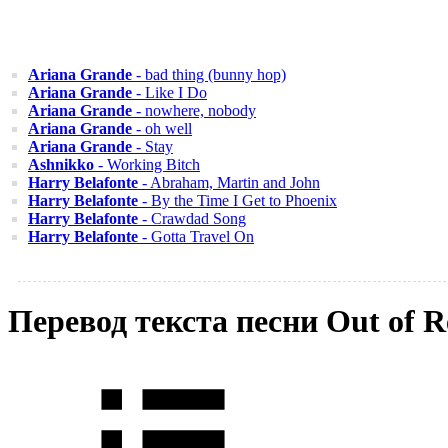
Ariana Grande
- bad thing (bunny hop)
Ariana Grande
- Like I Do
Ariana Grande
- nowhere, nobody
Ariana Grande
- oh well
Ariana Grande
- Stay
Ashnikko
- Working Bitch
Harry Belafonte
- Abraham, Martin and John
Harry Belafonte
- By the Time I Get to Phoenix
Harry Belafonte
- Crawdad Song
Harry Belafonte
- Gotta Travel On
Перевод текста песни Out of 