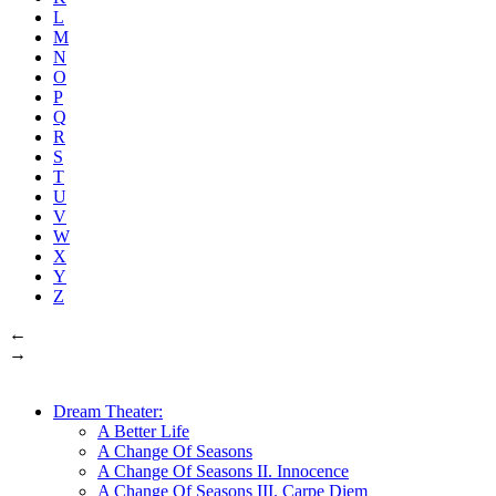
L
M
N
O
P
Q
R
S
T
U
V
W
X
Y
Z
←
→
Dream Theater:
A Better Life
A Change Of Seasons
A Change Of Seasons II. Innocence
A Change Of Seasons III. Carpe Diem