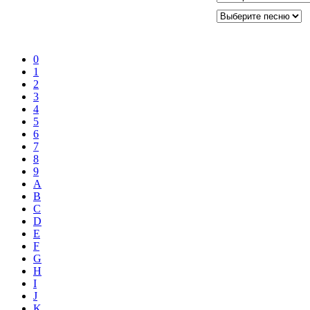
0
1
2
3
4
5
6
7
8
9
A
B
C
D
E
F
G
H
I
J
K