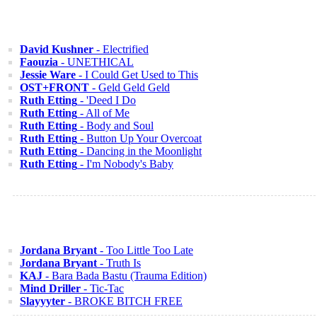
David Kushner
- Electrified
Faouzia
- UNETHICAL
Jessie Ware
- I Could Get Used to This
OST+FRONT
- Geld Geld Geld
Ruth Etting
- 'Deed I Do
Ruth Etting
- All of Me
Ruth Etting
- Body and Soul
Ruth Etting
- Button Up Your Overcoat
Ruth Etting
- Dancing in the Moonlight
Ruth Etting
- I'm Nobody's Baby
Jordana Bryant
- Too Little Too Late
Jordana Bryant
- Truth Is
KAJ
- Bara Bada Bastu (Trauma Edition)
Mind Driller
- Tic-Tac
Slayyyter
- BROKE BITCH FREE