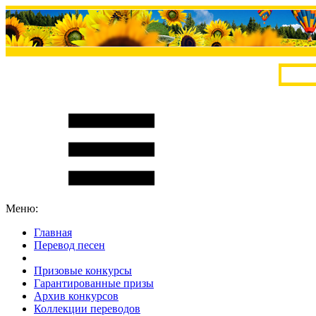
Меню:
Главная
Перевод песен
S
m
i
l
e
R
a
t
e
Призовые конкурсы
Гарантированные призы
Архив конкурсов
Коллекции переводов