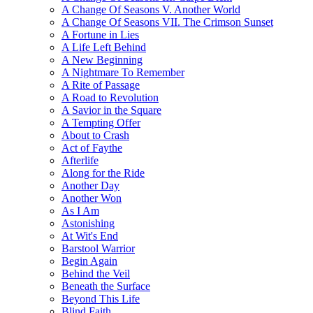
A Change Of Seasons V. Another World
A Change Of Seasons VII. The Crimson Sunset
A Fortune in Lies
A Life Left Behind
A New Beginning
A Nightmare To Remember
A Rite of Passage
A Road to Revolution
A Savior in the Square
A Tempting Offer
About to Crash
Act of Faythe
Afterlife
Along for the Ride
Another Day
Another Won
As I Am
Astonishing
At Wit's End
Barstool Warrior
Begin Again
Behind the Veil
Beneath the Surface
Beyond This Life
Blind Faith