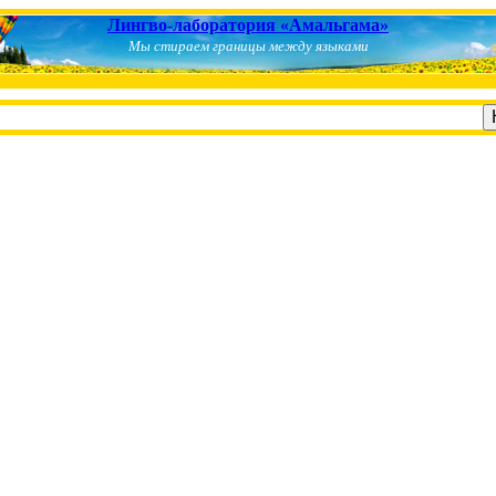
Лингво-лаборатория «Амальгама»
Мы стираем границы между языками