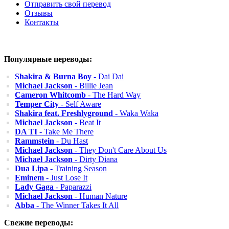
Отправить свой перевод
Отзывы
Контакты
Популярные переводы:
Shakira & Burna Boy
- Dai Dai
Michael Jackson
- Billie Jean
Cameron Whitcomb
- The Hard Way
Temper City
- Self Aware
Shakira feat. Freshlyground
- Waka Waka
Michael Jackson
- Beat It
DA TI
- Take Me There
Rammstein
- Du Hast
Michael Jackson
- They Don't Care About Us
Michael Jackson
- Dirty Diana
Dua Lipa
- Training Season
Eminem
- Just Lose It
Lady Gaga
- Paparazzi
Michael Jackson
- Human Nature
Abba
- The Winner Takes It All
Свежие переводы: