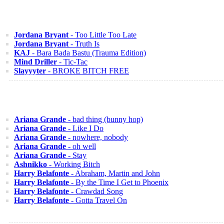
Jordana Bryant
- Too Little Too Late
Jordana Bryant
- Truth Is
KAJ
- Bara Bada Bastu (Trauma Edition)
Mind Driller
- Tic-Tac
Slayyyter
- BROKE BITCH FREE
Ariana Grande
- bad thing (bunny hop)
Ariana Grande
- Like I Do
Ariana Grande
- nowhere, nobody
Ariana Grande
- oh well
Ariana Grande
- Stay
Ashnikko
- Working Bitch
Harry Belafonte
- Abraham, Martin and John
Harry Belafonte
- By the Time I Get to Phoenix
Harry Belafonte
- Crawdad Song
Harry Belafonte
- Gotta Travel On