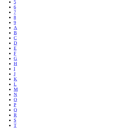
5
6
7
8
9
A
B
C
D
E
F
G
H
I
J
K
L
M
N
O
P
Q
R
S
T