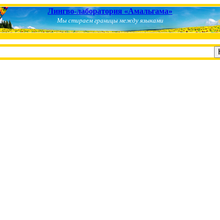
Лингво-лаборатория «Амальгама»
Мы стираем границы между языками