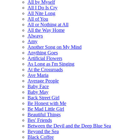
All by Myself
All I Do Is Cry
All Nite Long
All of You
All or Nothing at All
All the Way Home
Always
Amy
Another Song on My Mind
Anything Goes
Artificial Flowers
As Long as I'm Singing
At the Crossroads
Ave Maria
Average People
Baby Face
Baby May
Back Street Girl
Be Honest with Me
Be Mad Little Girl
Beautiful Things
Bes' Friends
Between the Devil and the Deep Blue Sea
Beyond the Sea
Black Coffee