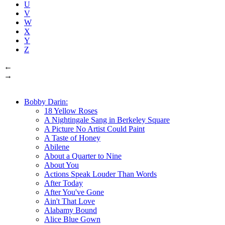
U
V
W
X
Y
Z
←
→
Bobby Darin:
18 Yellow Roses
A Nightingale Sang in Berkeley Square
A Picture No Artist Could Paint
A Taste of Honey
Abilene
About a Quarter to Nine
About You
Actions Speak Louder Than Words
After Today
After You've Gone
Ain't That Love
Alabamy Bound
Alice Blue Gown