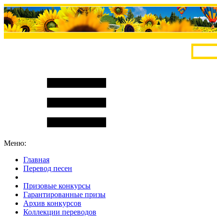
Меню:
Главная
Перевод песен
S
m
i
l
e
R
a
t
e
Призовые конкурсы
Гарантированные призы
Архив конкурсов
Коллекции переводов