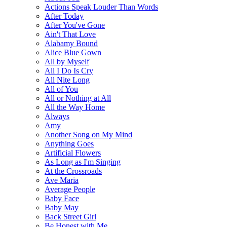
Actions Speak Louder Than Words
After Today
After You've Gone
Ain't That Love
Alabamy Bound
Alice Blue Gown
All by Myself
All I Do Is Cry
All Nite Long
All of You
All or Nothing at All
All the Way Home
Always
Amy
Another Song on My Mind
Anything Goes
Artificial Flowers
As Long as I'm Singing
At the Crossroads
Ave Maria
Average People
Baby Face
Baby May
Back Street Girl
Be Honest with Me