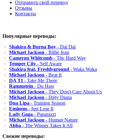
Отправить свой перевод
Отзывы
Контакты
Популярные переводы:
Shakira & Burna Boy
- Dai Dai
Michael Jackson
- Billie Jean
Cameron Whitcomb
- The Hard Way
Temper City
- Self Aware
Shakira feat. Freshlyground
- Waka Waka
Michael Jackson
- Beat It
DA TI
- Take Me There
Rammstein
- Du Hast
Michael Jackson
- They Don't Care About Us
Michael Jackson
- Dirty Diana
Dua Lipa
- Training Season
Eminem
- Just Lose It
Lady Gaga
- Paparazzi
Michael Jackson
- Human Nature
Abba
- The Winner Takes It All
Свежие переводы: