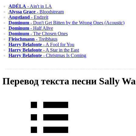
ADÉLA
- Ain't in LA
Alyssa Grace
- Bloodstream
Angstland
- Endzeit
Dominum
- Don't Get Bitten by the Wrong Ones (Acoustic)
Dominum
- Half Alive
Dominum
- The Chosen Ones
Fleischmann
- Treibhaus
Harry Belafonte
- A Fool for You
Harry Belafonte
- A Star in the East
Harry Belafonte
- Christmas Is Coming
Перевод текста песни Sally W