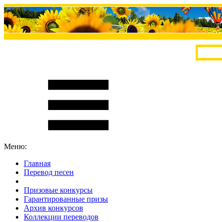
Меню:
Главная
Перевод песен
S
m
i
l
e
R
a
t
e
Призовые конкурсы
Гарантированные призы
Архив конкурсов
Коллекции переводов