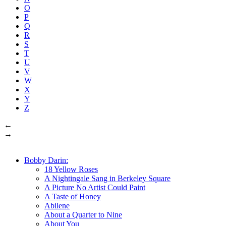
O
P
Q
R
S
T
U
V
W
X
Y
Z
←
→
Bobby Darin:
18 Yellow Roses
A Nightingale Sang in Berkeley Square
A Picture No Artist Could Paint
A Taste of Honey
Abilene
About a Quarter to Nine
About You