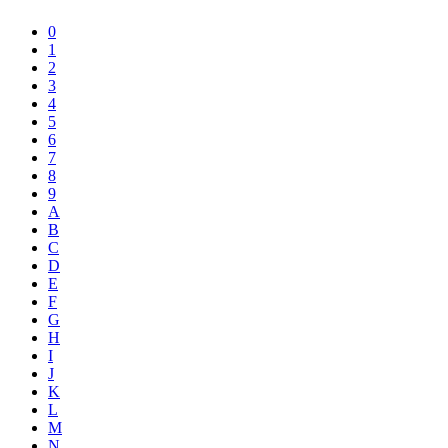
0
1
2
3
4
5
6
7
8
9
A
B
C
D
E
F
G
H
I
J
K
L
M
N