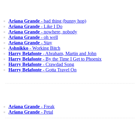
Ariana Grande
- bad thing (bunny hop)
Ariana Grande
- Like I Do
Ariana Grande
- nowhere, nobody
Ariana Grande
- oh well
Ariana Grande
- Stay
Ashnikko
- Working Bitch
Harry Belafonte
- Abraham, Martin and John
Harry Belafonte
- By the Time I Get to Phoenix
Harry Belafonte
- Crawdad Song
Harry Belafonte
- Gotta Travel On
Ariana Grande
- Freak
Ariana Grande
- Petal