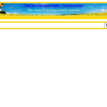
Лингво-лаборатория «Амальгама»
Мы стираем границы между языками