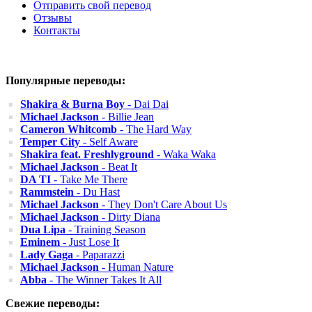
Отправить свой перевод
Отзывы
Контакты
Популярные переводы:
Shakira & Burna Boy
- Dai Dai
Michael Jackson
- Billie Jean
Cameron Whitcomb
- The Hard Way
Temper City
- Self Aware
Shakira feat. Freshlyground
- Waka Waka
Michael Jackson
- Beat It
DA TI
- Take Me There
Rammstein
- Du Hast
Michael Jackson
- They Don't Care About Us
Michael Jackson
- Dirty Diana
Dua Lipa
- Training Season
Eminem
- Just Lose It
Lady Gaga
- Paparazzi
Michael Jackson
- Human Nature
Abba
- The Winner Takes It All
Свежие переводы: