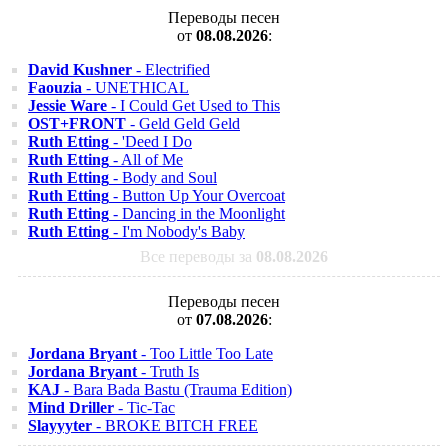
Переводы песен
от
08.08.2026
:
David Kushner
- Electrified
Faouzia
- UNETHICAL
Jessie Ware
- I Could Get Used to This
OST+FRONT
- Geld Geld Geld
Ruth Etting
- 'Deed I Do
Ruth Etting
- All of Me
Ruth Etting
- Body and Soul
Ruth Etting
- Button Up Your Overcoat
Ruth Etting
- Dancing in the Moonlight
Ruth Etting
- I'm Nobody's Baby
Все переводы за
08.08.2026
Переводы песен
от
07.08.2026
:
Jordana Bryant
- Too Little Too Late
Jordana Bryant
- Truth Is
KAJ
- Bara Bada Bastu (Trauma Edition)
Mind Driller
- Tic-Tac
Slayyyter
- BROKE BITCH FREE