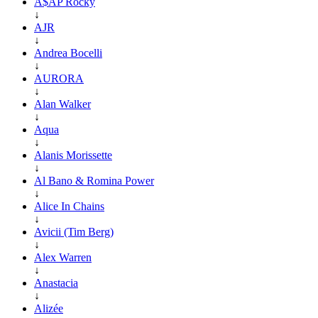
A$AP Rocky
↓
AJR
↓
Andrea Bocelli
↓
AURORA
↓
Alan Walker
↓
Aqua
↓
Alanis Morissette
↓
Al Bano & Romina Power
↓
Alice In Chains
↓
Avicii (Tim Berg)
↓
Alex Warren
↓
Anastacia
↓
Alizée