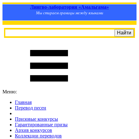
Лингво-лаборатория «Амальгама»
Мы стираем границы между языками
Меню:
Главная
Перевод песен
S
m
i
l
e
R
a
t
e
Призовые конкурсы
Гарантированные призы
Архив конкурсов
Коллекции переводов