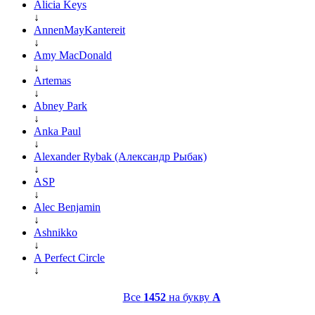
Alicia Keys
↓
AnnenMayKantereit
↓
Amy MacDonald
↓
Artemas
↓
Abney Park
↓
Anka Paul
↓
Alexander Rybak (Александр Рыбак)
↓
ASP
↓
Alec Benjamin
↓
Ashnikko
↓
A Perfect Circle
↓
Все
1452
на букву
A