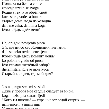
Полвека на белом свете.
zavicaja uzelih se svoga
Родина тех, кто обрёл своё —
kuce stare, vode sa bunara
старые дома, вода из колодца.
da l' me ceka, da li ima koga
Кто-нибудь ждёт меня?
Hej drugovi povijenih pleca
Эй, друзья со сгорбленными плечами,
da l' se neko ovde mene sjeca
Кто-нибудь здесь помнит меня?
ko polomi ogradu od pruca
Кто сломал плетёный забор?
djeram stari, gdje je moja kuca
Старый колодец, где мой дом?
Jos na pragu srce mi se sledi
Даже у порога моё сердце следует за мной.
koga trazis, pita starac sijedi
"Кого ты ищешь? — спрашивает седой старик. —
namjenice i ja imam sina
У меня тоже есть сын.