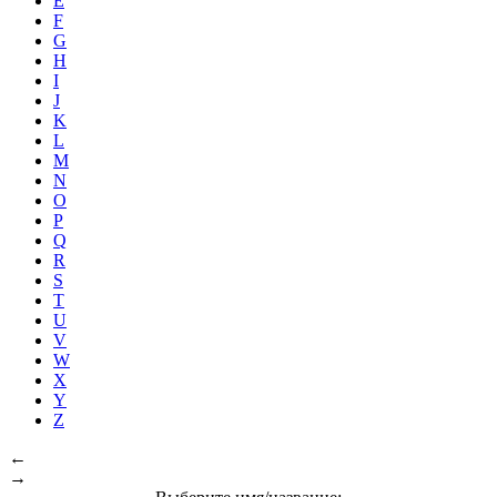
E
F
G
H
I
J
K
L
M
N
O
P
Q
R
S
T
U
V
W
X
Y
Z
←
→