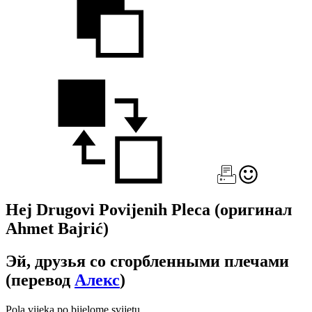
Hej Drugovi Povijenih Pleca
(оригинал
Ahmet Bajrić)
Эй, друзья со сгорбленными плечами
(перевод
Алекс
)
Pola vijeka po bijelome svijetu