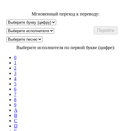
Мгновенный переход к переводу:
Выберите исполнителя по первой букве (цифре):
0
1
2
3
4
5
6
7
8
9
A
B
C
D