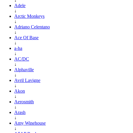
↓
Adele
↓
Arctic Monkeys
↓
Adriano Celentano
↓
Ace Of Base
↓
a-ha
↓
AC/DC
↓
Alphaville
↓
Avril Lavigne
↓
Akon
↓
Aerosmith
↓
Arash
↓
Amy Winehouse
↓