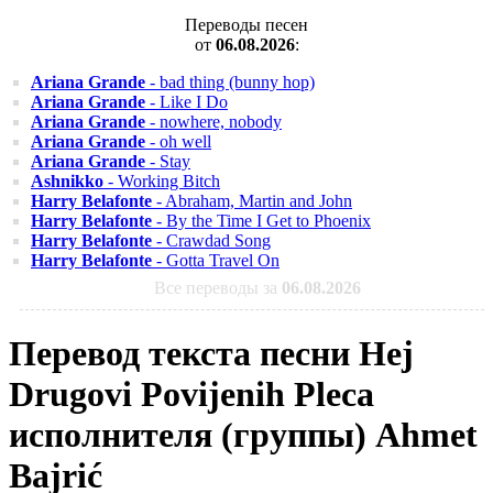
Переводы песен
от
06.08.2026
:
Ariana Grande
- bad thing (bunny hop)
Ariana Grande
- Like I Do
Ariana Grande
- nowhere, nobody
Ariana Grande
- oh well
Ariana Grande
- Stay
Ashnikko
- Working Bitch
Harry Belafonte
- Abraham, Martin and John
Harry Belafonte
- By the Time I Get to Phoenix
Harry Belafonte
- Crawdad Song
Harry Belafonte
- Gotta Travel On
Все переводы за
06.08.2026
Перевод текста песни Hej
Drugovi Povijenih Pleca
исполнителя (группы) Ahmet
Bajrić