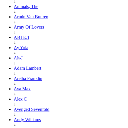
↓
Animals, The
↓
Armin Van Buuren
↓
Army Of Lovers
↓
АИГЕЛ
↓
Ay Yola
↓
Alt-J
↓
Adam Lambert
↓
Aretha Franklin
↓
Ava Max
↓
Alex C
↓
Avenged Sevenfold
↓
Andy Williams
↓