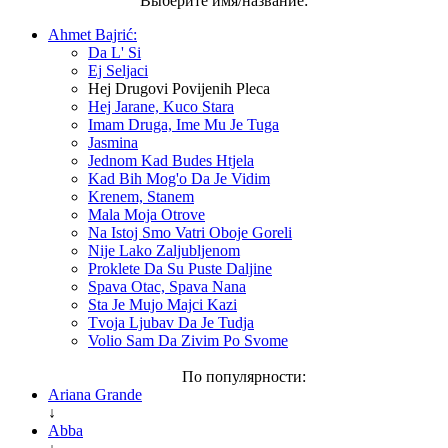
Выберите имя/название:
Ahmet Bajrić:
Da L' Si
Ej Seljaci
Hej Drugovi Povijenih Pleca
Hej Jarane, Kuco Stara
Imam Druga, Ime Mu Je Tuga
Jasmina
Jednom Kad Budes Htjela
Kad Bih Mog'o Da Je Vidim
Krenem, Stanem
Mala Moja Otrove
Na Istoj Smo Vatri Oboje Goreli
Nije Lako Zaljubljenom
Proklete Da Su Puste Daljine
Spava Otac, Spava Nana
Sta Je Mujo Majci Kazi
Tvoja Ljubav Da Je Tudja
Volio Sam Da Zivim Po Svome
По популярности:
Ariana Grande
↓
Abba