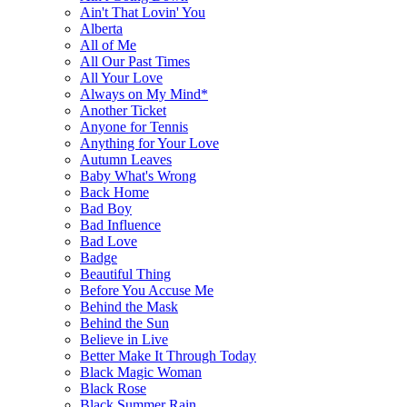
Ain't That Lovin' You
Alberta
All of Me
All Our Past Times
All Your Love
Always on My Mind*
Another Ticket
Anyone for Tennis
Anything for Your Love
Autumn Leaves
Baby What's Wrong
Back Home
Bad Boy
Bad Influence
Bad Love
Badge
Beautiful Thing
Before You Accuse Me
Behind the Mask
Behind the Sun
Believe in Live
Better Make It Through Today
Black Magic Woman
Black Rose
Black Summer Rain