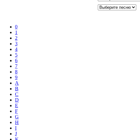
0
1
2
3
4
5
6
7
8
9
A
B
C
D
E
F
G
H
I
J
K