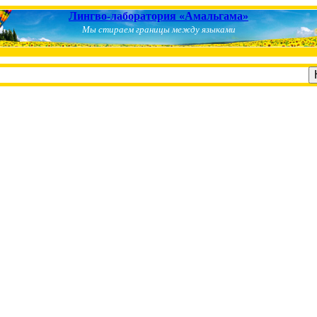
Лингво-лаборатория «Амальгама»
Мы стираем границы между языками