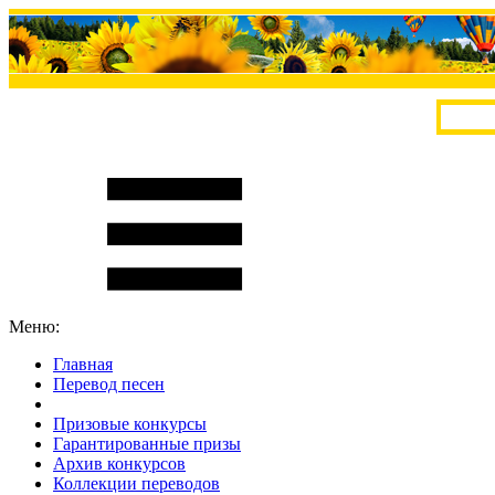
Меню:
Главная
Перевод песен
S
m
i
l
e
R
a
t
e
Призовые конкурсы
Гарантированные призы
Архив конкурсов
Коллекции переводов