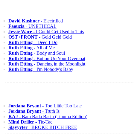
David Kushner
- Electrified
Faouzia
- UNETHICAL
Jessie Ware
- I Could Get Used to This
OST+FRONT
- Geld Geld Geld
Ruth Etting
- 'Deed I Do
Ruth Etting
- All of Me
Ruth Etting
- Body and Soul
Ruth Etting
- Button Up Your Overcoat
Ruth Etting
- Dancing in the Moonlight
Ruth Etting
- I'm Nobody's Baby
Jordana Bryant
- Too Little Too Late
Jordana Bryant
- Truth Is
KAJ
- Bara Bada Bastu (Trauma Edition)
Mind Driller
- Tic-Tac
Slayyyter
- BROKE BITCH FREE