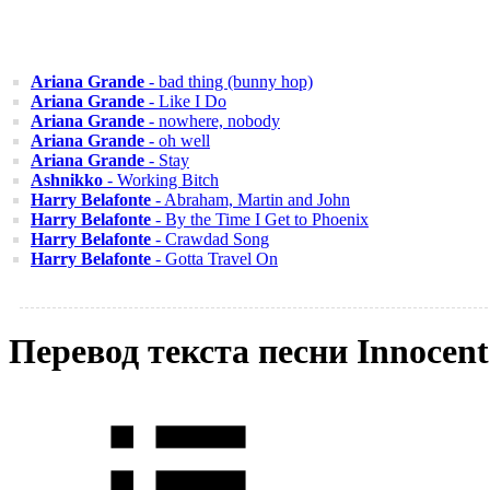
Ariana Grande
- bad thing (bunny hop)
Ariana Grande
- Like I Do
Ariana Grande
- nowhere, nobody
Ariana Grande
- oh well
Ariana Grande
- Stay
Ashnikko
- Working Bitch
Harry Belafonte
- Abraham, Martin and John
Harry Belafonte
- By the Time I Get to Phoenix
Harry Belafonte
- Crawdad Song
Harry Belafonte
- Gotta Travel On
Перевод текста песни Innocent