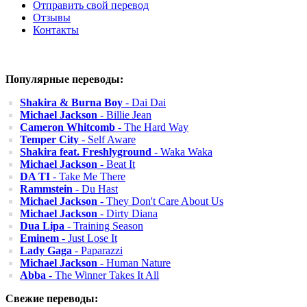
Отправить свой перевод
Отзывы
Контакты
Популярные переводы:
Shakira & Burna Boy
- Dai Dai
Michael Jackson
- Billie Jean
Cameron Whitcomb
- The Hard Way
Temper City
- Self Aware
Shakira feat. Freshlyground
- Waka Waka
Michael Jackson
- Beat It
DA TI
- Take Me There
Rammstein
- Du Hast
Michael Jackson
- They Don't Care About Us
Michael Jackson
- Dirty Diana
Dua Lipa
- Training Season
Eminem
- Just Lose It
Lady Gaga
- Paparazzi
Michael Jackson
- Human Nature
Abba
- The Winner Takes It All
Свежие переводы: