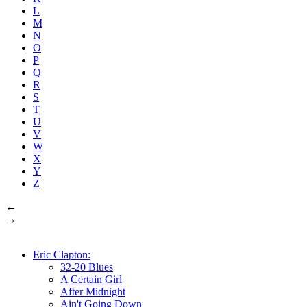
L
M
N
O
P
Q
R
S
T
U
V
W
X
Y
Z
←
→
Eric Clapton:
32-20 Blues
A Certain Girl
After Midnight
Ain't Going Down