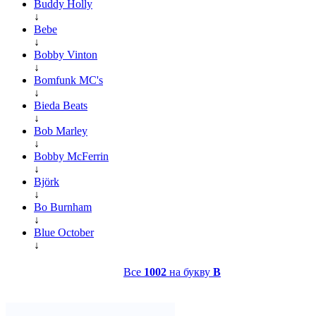
Buddy Holly
↓
Bebe
↓
Bobby Vinton
↓
Bomfunk MC's
↓
Bieda Beats
↓
Bob Marley
↓
Bobby McFerrin
↓
Björk
↓
Bo Burnham
↓
Blue October
↓
Все
1002
на букву
B