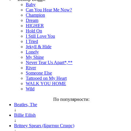
Baby
Can You Hear Me Now?
Champion
Dream
HIGHER
Hold On
I Still Love You
I Tried
Jekyll & Hide
Lonely
My Shine
Never Tear Us Apart*,**
River
Someone Else
Tattooed on My Heart
WALK YOU HOME
Wild
По популярности:
Beatles, The
↓
Billie Eilish
↓
Britney Spears (Бритни Спирс)
↓