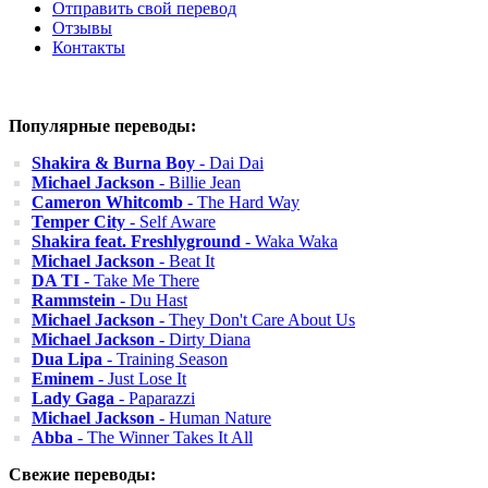
Отправить свой перевод
Отзывы
Контакты
Популярные переводы:
Shakira & Burna Boy
- Dai Dai
Michael Jackson
- Billie Jean
Cameron Whitcomb
- The Hard Way
Temper City
- Self Aware
Shakira feat. Freshlyground
- Waka Waka
Michael Jackson
- Beat It
DA TI
- Take Me There
Rammstein
- Du Hast
Michael Jackson
- They Don't Care About Us
Michael Jackson
- Dirty Diana
Dua Lipa
- Training Season
Eminem
- Just Lose It
Lady Gaga
- Paparazzi
Michael Jackson
- Human Nature
Abba
- The Winner Takes It All
Свежие переводы: