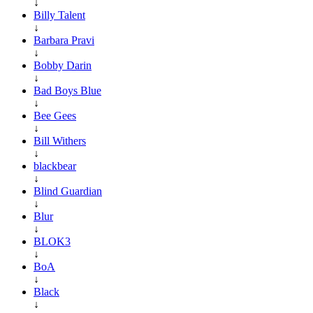
↓
Billy Talent
↓
Barbara Pravi
↓
Bobby Darin
↓
Bad Boys Blue
↓
Bee Gees
↓
Bill Withers
↓
blackbear
↓
Blind Guardian
↓
Blur
↓
BLOK3
↓
BoA
↓
Black
↓