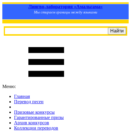
Лингво-лаборатория «Амальгама»
Мы стираем границы между языками
Меню:
Главная
Перевод песен
S
m
i
l
e
R
a
t
e
Призовые конкурсы
Гарантированные призы
Архив конкурсов
Коллекции переводов