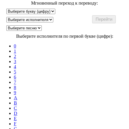
Мгновенный переход к переводу:
Выберите исполнителя по первой букве (цифре):
0
1
2
3
4
5
6
7
8
9
A
B
C
D
E
F
G