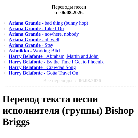
Переводы песен
от
06.08.2026
:
Ariana Grande
- bad thing (bunny hop)
Ariana Grande
- Like I Do
Ariana Grande
- nowhere, nobody
Ariana Grande
- oh well
Ariana Grande
- Stay
Ashnikko
- Working Bitch
Harry Belafonte
- Abraham, Martin and John
Harry Belafonte
- By the Time I Get to Phoenix
Harry Belafonte
- Crawdad Song
Harry Belafonte
- Gotta Travel On
Все переводы за
06.08.2026
Перевод текста песни
исполнителя (группы) Bishop
Briggs