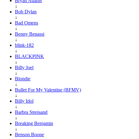
Bryan Adams
↓
Bob Dylan
↓
Bad Omens
↓
Benny Benassi
↓
blink-182
↓
BLACKPINK
↓
Billy Joel
↓
Blondie
↓
Bullet For My Valentine (BFMV)
↓
Billy Idol
↓
Barbra Streisand
↓
Breaking Benjamin
↓
Benson Boone