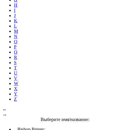
H
I
J
K
L
M
N
O
P
Q
R
S
T
U
V
W
X
Y
Z
←
→
Выберите имя/название:
Bishop Briggs: