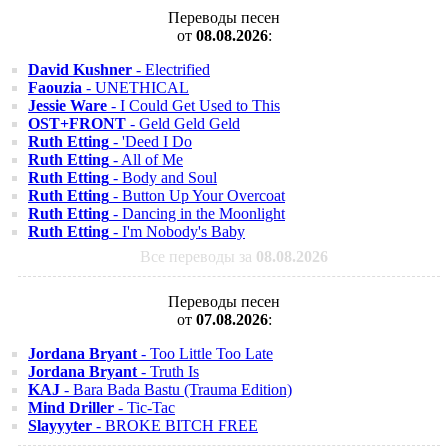
Переводы песен
от
08.08.2026
:
David Kushner
- Electrified
Faouzia
- UNETHICAL
Jessie Ware
- I Could Get Used to This
OST+FRONT
- Geld Geld Geld
Ruth Etting
- 'Deed I Do
Ruth Etting
- All of Me
Ruth Etting
- Body and Soul
Ruth Etting
- Button Up Your Overcoat
Ruth Etting
- Dancing in the Moonlight
Ruth Etting
- I'm Nobody's Baby
Все переводы за
08.08.2026
Переводы песен
от
07.08.2026
:
Jordana Bryant
- Too Little Too Late
Jordana Bryant
- Truth Is
KAJ
- Bara Bada Bastu (Trauma Edition)
Mind Driller
- Tic-Tac
Slayyyter
- BROKE BITCH FREE