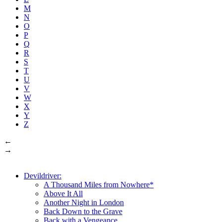
M
N
O
P
Q
R
S
T
U
V
W
X
Y
Z
←
→
Devildriver:
A Thousand Miles from Nowhere*
Above It All
Another Night in London
Back Down to the Grave
Back with a Vengeance