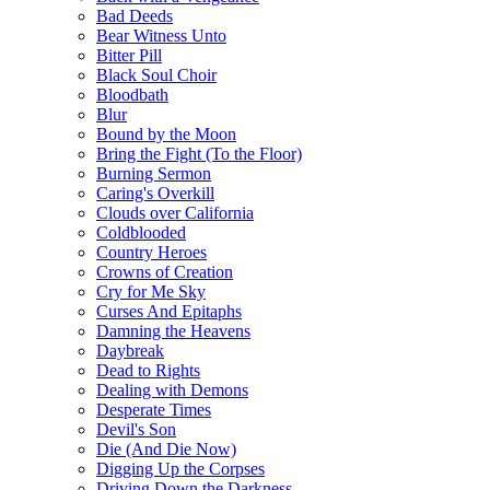
Bad Deeds
Bear Witness Unto
Bitter Pill
Black Soul Choir
Bloodbath
Blur
Bound by the Moon
Bring the Fight (To the Floor)
Burning Sermon
Caring's Overkill
Clouds over California
Coldblooded
Country Heroes
Crowns of Creation
Cry for Me Sky
Curses And Epitaphs
Damning the Heavens
Daybreak
Dead to Rights
Dealing with Demons
Desperate Times
Devil's Son
Die (And Die Now)
Digging Up the Corpses
Driving Down the Darkness