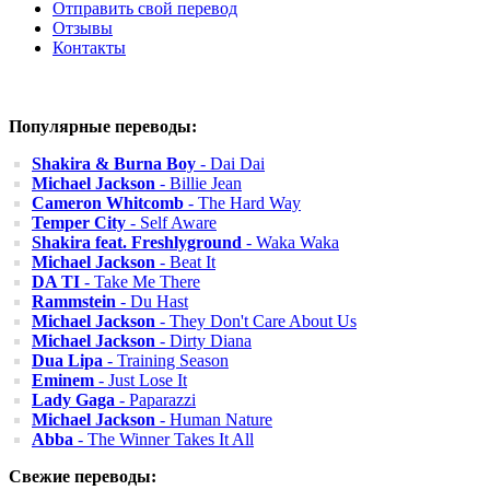
Отправить свой перевод
Отзывы
Контакты
Популярные переводы:
Shakira & Burna Boy
- Dai Dai
Michael Jackson
- Billie Jean
Cameron Whitcomb
- The Hard Way
Temper City
- Self Aware
Shakira feat. Freshlyground
- Waka Waka
Michael Jackson
- Beat It
DA TI
- Take Me There
Rammstein
- Du Hast
Michael Jackson
- They Don't Care About Us
Michael Jackson
- Dirty Diana
Dua Lipa
- Training Season
Eminem
- Just Lose It
Lady Gaga
- Paparazzi
Michael Jackson
- Human Nature
Abba
- The Winner Takes It All
Свежие переводы: