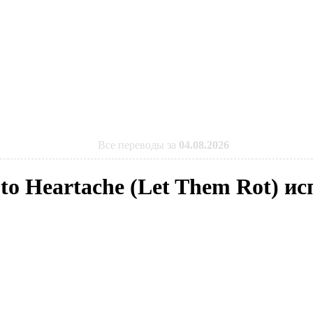
Все переводы за
04.08.2026
 to Heartache (Let Them Rot) и