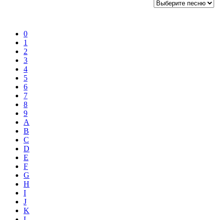
0
1
2
3
4
5
6
7
8
9
A
B
C
D
E
F
G
H
I
J
K
L