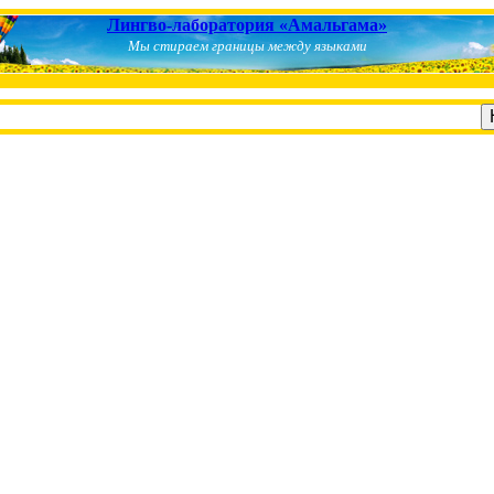
Лингво-лаборатория «Амальгама»
Мы стираем границы между языками