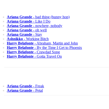
Ariana Grande
- bad thing (bunny hop)
Ariana Grande
- Like I Do
Ariana Grande
- nowhere, nobody
Ariana Grande
- oh well
Ariana Grande
- Stay
Ashnikko
- Working Bitch
Harry Belafonte
- Abraham, Martin and John
Harry Belafonte
- By the Time I Get to Phoenix
Harry Belafonte
- Crawdad Song
Harry Belafonte
- Gotta Travel On
Ariana Grande
- Freak
Ariana Grande
- Petal