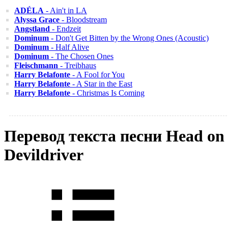
ADÉLA
- Ain't in LA
Alyssa Grace
- Bloodstream
Angstland
- Endzeit
Dominum
- Don't Get Bitten by the Wrong Ones (Acoustic)
Dominum
- Half Alive
Dominum
- The Chosen Ones
Fleischmann
- Treibhaus
Harry Belafonte
- A Fool for You
Harry Belafonte
- A Star in the East
Harry Belafonte
- Christmas Is Coming
Перевод текста песни Head on
Devildriver