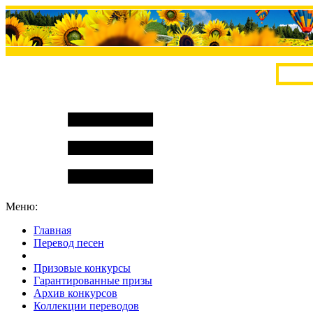
Меню:
Главная
Перевод песен
S
m
i
l
e
R
a
t
e
Призовые конкурсы
Гарантированные призы
Архив конкурсов
Коллекции переводов