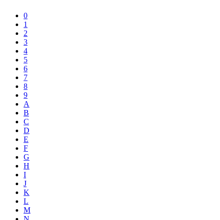
0
1
2
3
4
5
6
7
8
9
A
B
C
D
E
F
G
H
I
J
K
L
M
N