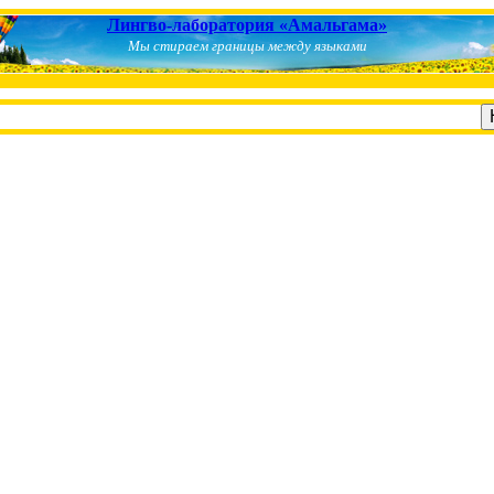
Лингво-лаборатория «Амальгама»
Мы стираем границы между языками