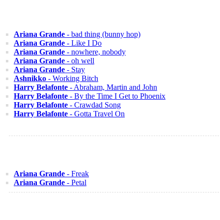
Ariana Grande
- bad thing (bunny hop)
Ariana Grande
- Like I Do
Ariana Grande
- nowhere, nobody
Ariana Grande
- oh well
Ariana Grande
- Stay
Ashnikko
- Working Bitch
Harry Belafonte
- Abraham, Martin and John
Harry Belafonte
- By the Time I Get to Phoenix
Harry Belafonte
- Crawdad Song
Harry Belafonte
- Gotta Travel On
Ariana Grande
- Freak
Ariana Grande
- Petal