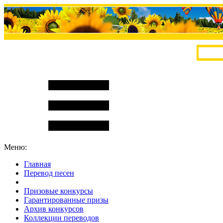
Меню:
Главная
Перевод песен
S
m
i
l
e
R
a
t
e
Призовые конкурсы
Гарантированные призы
Архив конкурсов
Коллекции переводов