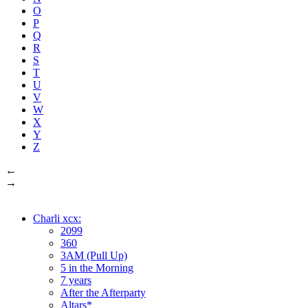
O
P
Q
R
S
T
U
V
W
X
Y
Z
←
→
Charli xcx:
2099
360
3AM (Pull Up)
5 in the Morning
7 years
After the Afterparty
Altars*