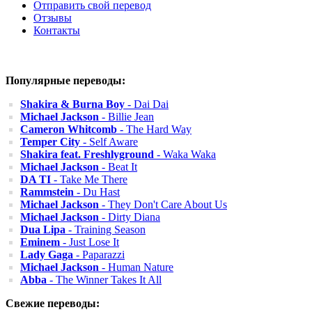
Отправить свой перевод
Отзывы
Контакты
Популярные переводы:
Shakira & Burna Boy
- Dai Dai
Michael Jackson
- Billie Jean
Cameron Whitcomb
- The Hard Way
Temper City
- Self Aware
Shakira feat. Freshlyground
- Waka Waka
Michael Jackson
- Beat It
DA TI
- Take Me There
Rammstein
- Du Hast
Michael Jackson
- They Don't Care About Us
Michael Jackson
- Dirty Diana
Dua Lipa
- Training Season
Eminem
- Just Lose It
Lady Gaga
- Paparazzi
Michael Jackson
- Human Nature
Abba
- The Winner Takes It All
Свежие переводы: