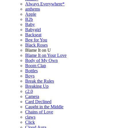
Always Everywhere*
anthems
Apple
B2b
Baby
Babygirl
Backseat
Beg for You
Black Roses
Blame It on U
Blame It on Your Love
Body of My Own
Boom Clap
Bottles
Boys
Break the Rules
Breaking Up
c2.0
Camera
Card Declined
Caught in the Middle
Chains of Love
claws
Click
Cloud Aura