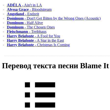
ADÉLA
- Ain't in LA
Alyssa Grace
- Bloodstream
Angstland
- Endzeit
Dominum
- Don't Get Bitten by the Wrong Ones (Acoustic)
Dominum
- Half Alive
Dominum
- The Chosen Ones
Fleischmann
- Treibhaus
Harry Belafonte
- A Fool for You
Harry Belafonte
- A Star in the East
Harry Belafonte
- Christmas Is Coming
Перевод текста песни Blame It