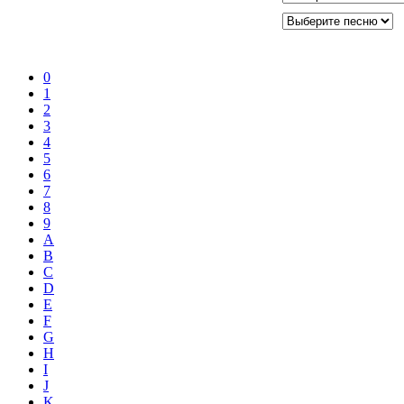
0
1
2
3
4
5
6
7
8
9
A
B
C
D
E
F
G
H
I
J
K