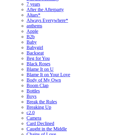
7 years
After the Afterparty
Altars*
Always Everywhere*
anthems
Apple
B2b
Baby
Babygirl
Backseat
Beg for You
Black Roses
Blame It on U
Blame It on Your Love
Body of My Own
Boom Clap
Bottles
Boys
Break the Rules
Breaking Up
c2.0
Camera
Card Declined
Caught in the Middle
Chains of Love