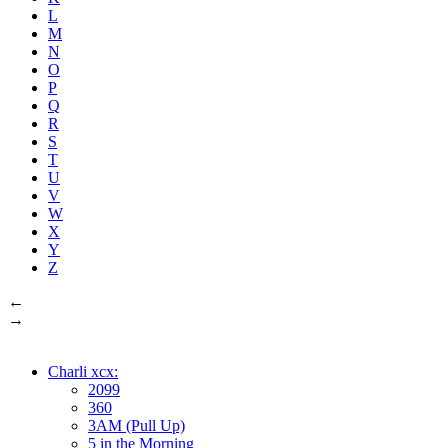
L
M
N
O
P
Q
R
S
T
U
V
W
X
Y
Z
←
→
Charli xcx:
2099
360
3AM (Pull Up)
5 in the Morning