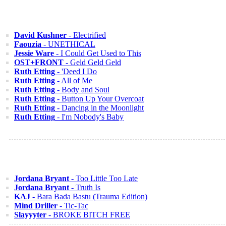
David Kushner
- Electrified
Faouzia
- UNETHICAL
Jessie Ware
- I Could Get Used to This
OST+FRONT
- Geld Geld Geld
Ruth Etting
- 'Deed I Do
Ruth Etting
- All of Me
Ruth Etting
- Body and Soul
Ruth Etting
- Button Up Your Overcoat
Ruth Etting
- Dancing in the Moonlight
Ruth Etting
- I'm Nobody's Baby
Jordana Bryant
- Too Little Too Late
Jordana Bryant
- Truth Is
KAJ
- Bara Bada Bastu (Trauma Edition)
Mind Driller
- Tic-Tac
Slayyyter
- BROKE BITCH FREE