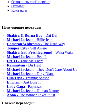
Отправить свой перевод
Отзывы
Контакты
Популярные переводы:
Shakira & Burna Boy
- Dai Dai
Michael Jackson
- Billie Jean
Cameron Whitcomb
- The Hard Way
Temper City
- Self Aware
Shakira feat. Freshlyground
- Waka Waka
Michael Jackson
- Beat It
DA TI
- Take Me There
Rammstein
- Du Hast
Michael Jackson
- They Don't Care About Us
Michael Jackson
- Dirty Diana
Dua Lipa
- Training Season
Eminem
- Just Lose It
Lady Gaga
- Paparazzi
Michael Jackson
- Human Nature
Abba
- The Winner Takes It All
Свежие переводы: