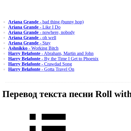
Ariana Grande
- bad thing (bunny hop)
Ariana Grande
- Like I Do
Ariana Grande
- nowhere, nobody
Ariana Grande
- oh well
Ariana Grande
- Stay
Ashnikko
- Working Bitch
Harry Belafonte
- Abraham, Martin and John
Harry Belafonte
- By the Time I Get to Phoenix
Harry Belafonte
- Crawdad Song
Harry Belafonte
- Gotta Travel On
Перевод текста песни Roll wit