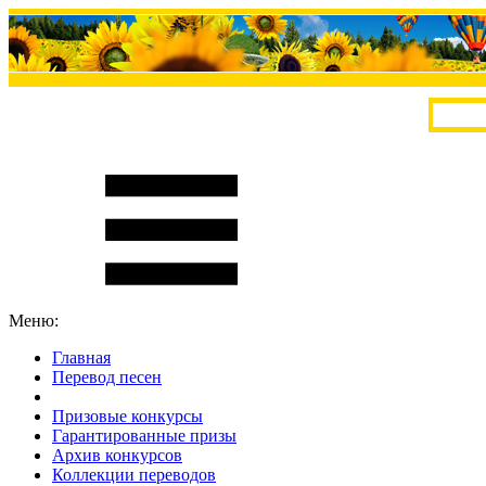
Меню:
Главная
Перевод песен
S
m
i
l
e
R
a
t
e
Призовые конкурсы
Гарантированные призы
Архив конкурсов
Коллекции переводов