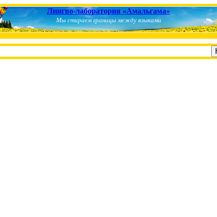
Лингво-лаборатория «Амальгама»
Мы стираем границы между языками