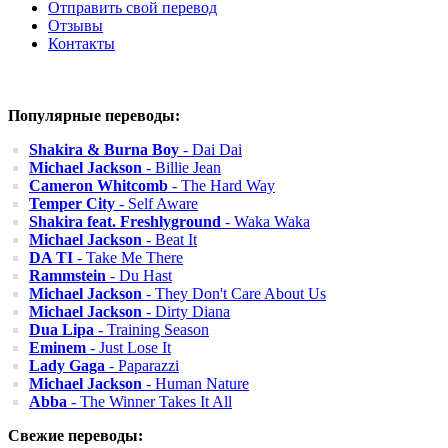
Отправить свой перевод
Отзывы
Контакты
Популярные переводы:
Shakira & Burna Boy
- Dai Dai
Michael Jackson
- Billie Jean
Cameron Whitcomb
- The Hard Way
Temper City
- Self Aware
Shakira feat. Freshlyground
- Waka Waka
Michael Jackson
- Beat It
DA TI
- Take Me There
Rammstein
- Du Hast
Michael Jackson
- They Don't Care About Us
Michael Jackson
- Dirty Diana
Dua Lipa
- Training Season
Eminem
- Just Lose It
Lady Gaga
- Paparazzi
Michael Jackson
- Human Nature
Abba
- The Winner Takes It All
Свежие переводы: