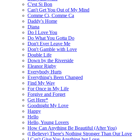
C'est Si Bon
Can't Get You Out of My Mind
Comme Ci, Comme Ca
Daddy's Home
Diana
Do I Love You
Do What You Gotta Do
Don't Ever Leave Me
Don't Gamble with Love
Double Life
Down by the Riverside
Eleanor Rigby
Everybody Hurts
Everything's Been Changed
Find My Way
For Once in My Life
Forgive and Forget
Get Here*
Goodnight My Love
Happy
Hello
Hello, Young Lovers
How Can Anything Be Beautiful (After You)
(I Believe) There's Nothing Stronger Than Our Love
I Can't Give You Anything but Love