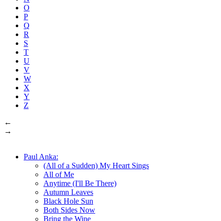
O
P
Q
R
S
T
U
V
W
X
Y
Z
←
→
Paul Anka:
(All of a Sudden) My Heart Sings
All of Me
Anytime (I'll Be There)
Autumn Leaves
Black Hole Sun
Both Sides Now
Bring the Wine