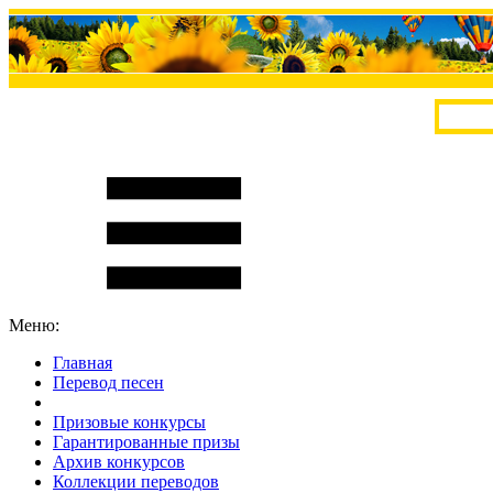
Меню:
Главная
Перевод песен
S
m
i
l
e
R
a
t
e
Призовые конкурсы
Гарантированные призы
Архив конкурсов
Коллекции переводов