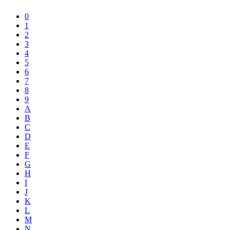
0
1
2
3
4
5
6
7
8
9
A
B
C
D
E
F
G
H
I
J
K
L
M
N