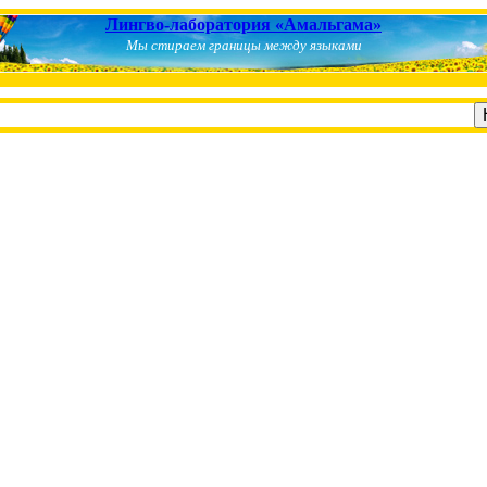
Лингво-лаборатория «Амальгама»
Мы стираем границы между языками