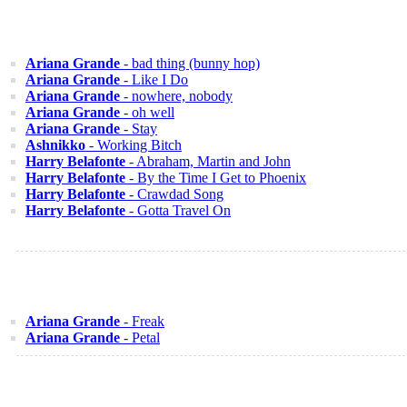
Ariana Grande
- bad thing (bunny hop)
Ariana Grande
- Like I Do
Ariana Grande
- nowhere, nobody
Ariana Grande
- oh well
Ariana Grande
- Stay
Ashnikko
- Working Bitch
Harry Belafonte
- Abraham, Martin and John
Harry Belafonte
- By the Time I Get to Phoenix
Harry Belafonte
- Crawdad Song
Harry Belafonte
- Gotta Travel On
Ariana Grande
- Freak
Ariana Grande
- Petal