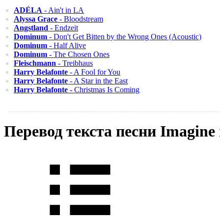
ADÉLA
- Ain't in LA
Alyssa Grace
- Bloodstream
Angstland
- Endzeit
Dominum
- Don't Get Bitten by the Wrong Ones (Acoustic)
Dominum
- Half Alive
Dominum
- The Chosen Ones
Fleischmann
- Treibhaus
Harry Belafonte
- A Fool for You
Harry Belafonte
- A Star in the East
Harry Belafonte
- Christmas Is Coming
Перевод текста песни Imagine