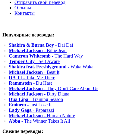
Отправить свой перевод
Отзывы
Контакты
Популярные переводы:
Shakira & Burna Boy
- Dai Dai
Michael Jackson
- Billie Jean
Cameron Whitcomb
- The Hard Way
Temper City
- Self Aware
Shakira feat. Freshlyground
- Waka Waka
Michael Jackson
- Beat It
DA TI
- Take Me There
Rammstein
- Du Hast
Michael Jackson
- They Don't Care About Us
Michael Jackson
- Dirty Diana
Dua Lipa
- Training Season
Eminem
- Just Lose It
Lady Gaga
- Paparazzi
Michael Jackson
- Human Nature
Abba
- The Winner Takes It All
Свежие переводы: