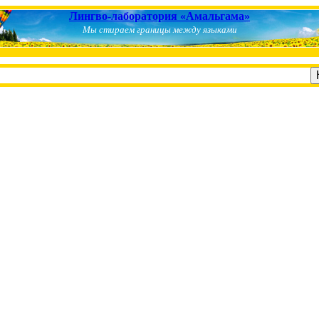
Лингво-лаборатория «Амальгама»
Мы стираем границы между языками