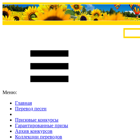
Меню:
Главная
Перевод песен
S
m
i
l
e
R
a
t
e
Призовые конкурсы
Гарантированные призы
Архив конкурсов
Коллекции переводов