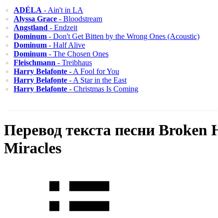
ADÉLA
- Ain't in LA
Alyssa Grace
- Bloodstream
Angstland
- Endzeit
Dominum
- Don't Get Bitten by the Wrong Ones (Acoustic)
Dominum
- Half Alive
Dominum
- The Chosen Ones
Fleischmann
- Treibhaus
Harry Belafonte
- A Fool for You
Harry Belafonte
- A Star in the East
Harry Belafonte
- Christmas Is Coming
Перевод текста песни Broken 
Miracles