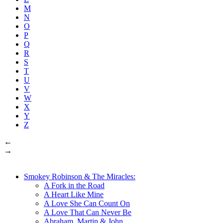
M
N
O
P
Q
R
S
T
U
V
W
X
Y
Z
←
→
Smokey Robinson & The Miracles:
A Fork in the Road
A Heart Like Mine
A Love She Can Count On
A Love That Can Never Be
Abraham, Martin & John