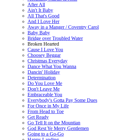
After All
Ain't It Baby
All That's Good
And I Love Her
Away in a Manger / Coventry Carol
Baby Baby
Bridge over Troubled Water
Broken Hearted
Cause I Love You
Choosey Beggar
Christmas Everyday
Dance What You Wanna
Dancin' Holiday
Determination
Do You Love Me
Don't Leave Me
Embraceable You
Everybody's Gotta Pay Some Dues
For Once in My Life
From Head to Toe
Get Ready
Go Tell It on the Mountian
God Rest Ye Merry Gentlemen
Going to a Go-Go
Happy Landing