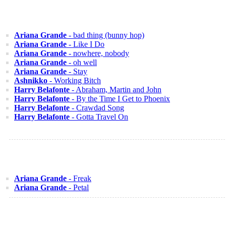
Ariana Grande
- bad thing (bunny hop)
Ariana Grande
- Like I Do
Ariana Grande
- nowhere, nobody
Ariana Grande
- oh well
Ariana Grande
- Stay
Ashnikko
- Working Bitch
Harry Belafonte
- Abraham, Martin and John
Harry Belafonte
- By the Time I Get to Phoenix
Harry Belafonte
- Crawdad Song
Harry Belafonte
- Gotta Travel On
Ariana Grande
- Freak
Ariana Grande
- Petal