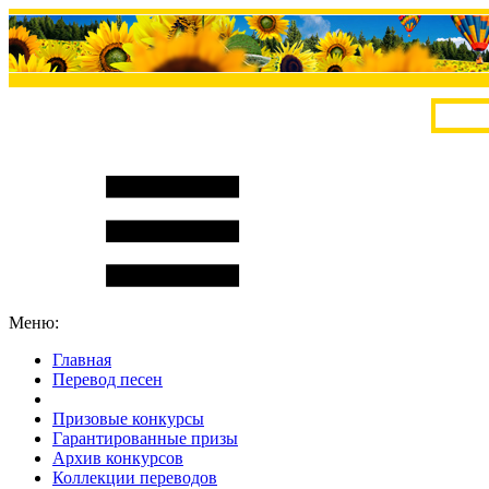
Меню:
Главная
Перевод песен
S
m
i
l
e
R
a
t
e
Призовые конкурсы
Гарантированные призы
Архив конкурсов
Коллекции переводов