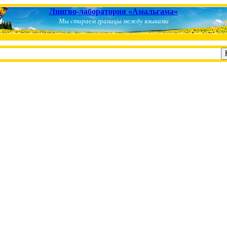
Лингво-лаборатория «Амальгама»
Мы стираем границы между языками