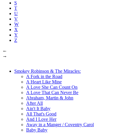
S
T
U
V
W
X
Y
Z
←
→
Smokey Robinson & The Miracles:
A Fork in the Road
A Heart Like Mine
A Love She Can Count On
A Love That Can Never Be
Abraham, Martin & John
After All
Ain't It Baby
All That's Good
And I Love Her
Away in a Manger / Coventry Carol
Baby Baby