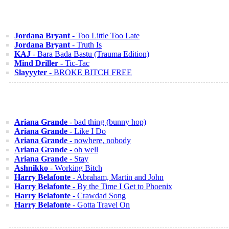
Jordana Bryant
- Too Little Too Late
Jordana Bryant
- Truth Is
KAJ
- Bara Bada Bastu (Trauma Edition)
Mind Driller
- Tic-Tac
Slayyyter
- BROKE BITCH FREE
Ariana Grande
- bad thing (bunny hop)
Ariana Grande
- Like I Do
Ariana Grande
- nowhere, nobody
Ariana Grande
- oh well
Ariana Grande
- Stay
Ashnikko
- Working Bitch
Harry Belafonte
- Abraham, Martin and John
Harry Belafonte
- By the Time I Get to Phoenix
Harry Belafonte
- Crawdad Song
Harry Belafonte
- Gotta Travel On