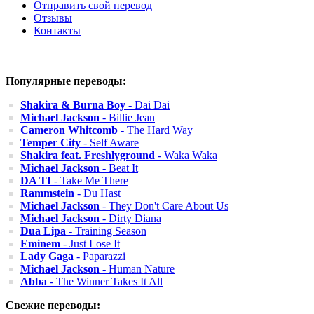
Отправить свой перевод
Отзывы
Контакты
Популярные переводы:
Shakira & Burna Boy
- Dai Dai
Michael Jackson
- Billie Jean
Cameron Whitcomb
- The Hard Way
Temper City
- Self Aware
Shakira feat. Freshlyground
- Waka Waka
Michael Jackson
- Beat It
DA TI
- Take Me There
Rammstein
- Du Hast
Michael Jackson
- They Don't Care About Us
Michael Jackson
- Dirty Diana
Dua Lipa
- Training Season
Eminem
- Just Lose It
Lady Gaga
- Paparazzi
Michael Jackson
- Human Nature
Abba
- The Winner Takes It All
Свежие переводы: