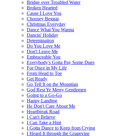
Bridge over Troubled Water
Broken Hearted
Cause I Love You
Choosey Beggar
Christmas Everyday
Dance What You Wanna
Dancin' Holiday
Determination
Do You Love Me
Don't Leave Me
Embraceable You
Everybody's Gotta Pay Some Dues
For Once in My Life
From Head to Toe
Get Ready
Go Tell It on the Mountian
God Rest Ye Merry Gentlemen
Going to a Go-Go
Happy Landing
He Don't Care About Me
Heartbreak Road
I Can't Believe
I Can Take a Hint
I Gotta Dance to Keep from Crying
I Heard It through the Grapevine