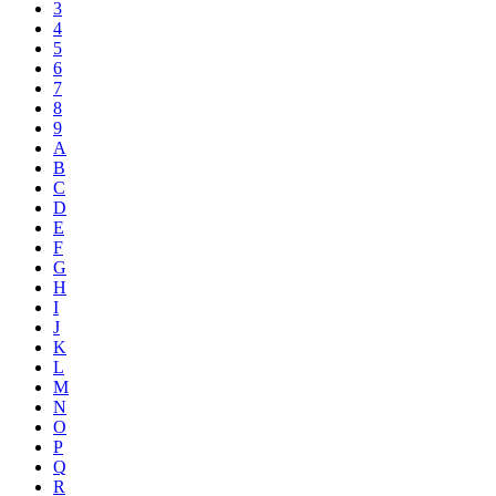
3
4
5
6
7
8
9
A
B
C
D
E
F
G
H
I
J
K
L
M
N
O
P
Q
R