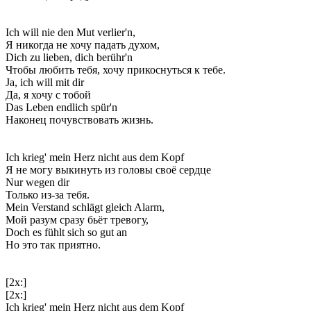
Ich will nie den Mut verlier'n,
Я никогда не хочу падать духом,
Dich zu lieben, dich berühr'n
Чтобы любить тебя, хочу прикоснуться к тебе.
Ja, ich will mit dir
Да, я хочу с тобой
Das Leben endlich spür'n
Наконец почувствовать жизнь.
Ich krieg' mein Herz nicht aus dem Kopf
Я не могу выкинуть из головы своё сердце
Nur wegen dir
Только из-за тебя.
Mein Verstand schlägt gleich Alarm,
Мой разум сразу бьёт тревогу,
Doch es fühlt sich so gut an
Но это так приятно.
[2x:]
[2x:]
Ich krieg' mein Herz nicht aus dem Kopf