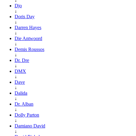
↓
Djo
↓
Doris Day
↓
Darren Hayes
↓
Die Antwoord
↓
Demis Roussos
↓
Dr. Dre
↓
DMX
↓
Dave
↓
Dalida
↓
Dr. Alban
↓
Dolly Parton
↓
Damiano David
↓