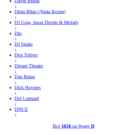
David Bisbal
↓
Dima Bilan (Дима Билан)
↓
DJ Goja, Jason Derulo & Melody
↓
Dio
↓
DJ Snake
↓
Don Toliver
↓
Dream Theater
↓
Dan Balan
↓
Dick Haymes
↓
Def Leppard
↓
DNCE
↓
Все
1026
на букву
D