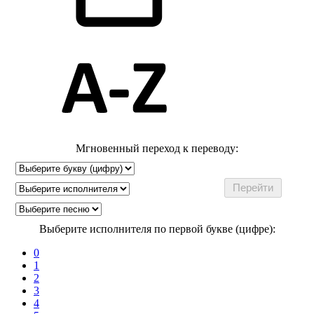
Мгновенный переход к переводу:
Выберите исполнителя по первой букве (цифре):
0
1
2
3
4