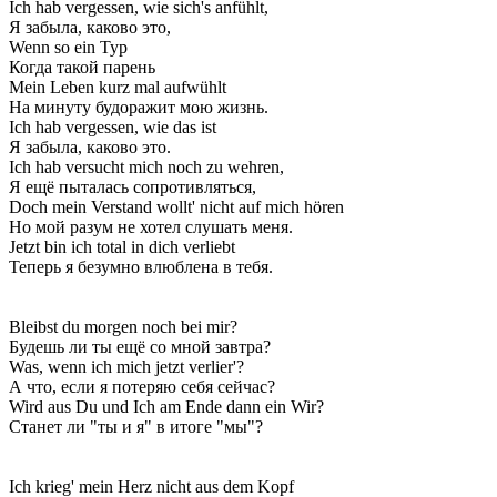
Ich hab vergessen, wie sich's anfühlt,
Я забыла, каково это,
Wenn so ein Typ
Когда такой парень
Mein Leben kurz mal aufwühlt
На минуту будоражит мою жизнь.
Ich hab vergessen, wie das ist
Я забыла, каково это.
Ich hab versucht mich noch zu wehren,
Я ещё пыталась сопротивляться,
Doch mein Verstand wollt' nicht auf mich hören
Но мой разум не хотел слушать меня.
Jetzt bin ich total in dich verliebt
Теперь я безумно влюблена в тебя.
Bleibst du morgen noch bei mir?
Будешь ли ты ещё со мной завтра?
Was, wenn ich mich jetzt verlier'?
А что, если я потеряю себя сейчас?
Wird aus Du und Ich am Ende dann ein Wir?
Станет ли "ты и я" в итоге "мы"?
Ich krieg' mein Herz nicht aus dem Kopf