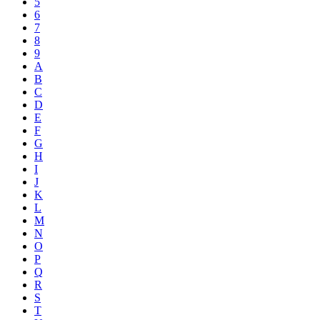
5
6
7
8
9
A
B
C
D
E
F
G
H
I
J
K
L
M
N
O
P
Q
R
S
T