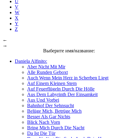
U
V
W
X
Y
Z
←
→
Выберите имя/название:
Daniela Alfinito:
Aber Nicht Mit Mir
Alle Runden Geboxt
Auch Wenn Mein Herz in Scherben Liegt
Auf Einem Kleinen Stern
Auf Feuerflügeln Durch Die Hölle
Aus Dem Labyrinth Der Einsamkeit
Aus Und Vorbei
Bahnhof Der Sehnsucht
Belüge Mich, Betrüge Mich
Besser Als Gar Nichts
Blick Nach Vorn
Bring Mich Durch Die Nacht
Da Ist Die Tür