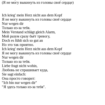
(Я не могу выкинуть из головы своё сердце)
Ich krieg' mein Herz nicht aus dem Kopf
Я не могу выкинуть из головы своё сердце
Nur wegen dir
Только из-за тебя.
Mein Verstand schlägt gleich Alarm,
Мой разум сразу бьёт тревогу,
Doch es fühlt sich so gut an
Но это так приятно.
Ich krieg' mein Herz nicht aus dem Kopf
Я не могу выкинуть из головы своё сердце
Nur wegen dir
Только из-за тебя.
Liebe fragt nicht wohin,
Любовь не спрашивает куда,
Sie sagt einfach:
Она просто говорит:
"Ich bin nur wegen dir"
"Я здесь только из-за тебя".