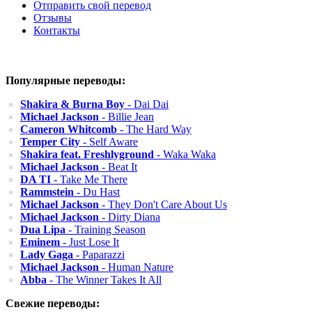
Отправить свой перевод
Отзывы
Контакты
Популярные переводы:
Shakira & Burna Boy
- Dai Dai
Michael Jackson
- Billie Jean
Cameron Whitcomb
- The Hard Way
Temper City
- Self Aware
Shakira feat. Freshlyground
- Waka Waka
Michael Jackson
- Beat It
DA TI
- Take Me There
Rammstein
- Du Hast
Michael Jackson
- They Don't Care About Us
Michael Jackson
- Dirty Diana
Dua Lipa
- Training Season
Eminem
- Just Lose It
Lady Gaga
- Paparazzi
Michael Jackson
- Human Nature
Abba
- The Winner Takes It All
Свежие переводы: