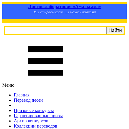
Лингво-лаборатория «Амальгама»
Мы стираем границы между языками
Меню:
Главная
Перевод песен
S
m
i
l
e
R
a
t
e
Призовые конкурсы
Гарантированные призы
Архив конкурсов
Коллекции переводов