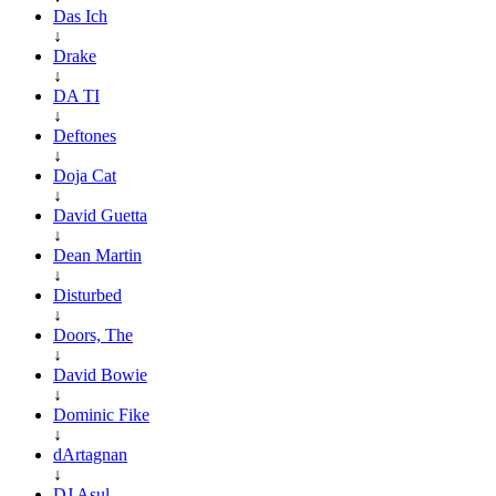
Das Ich
↓
Drake
↓
DA TI
↓
Deftones
↓
Doja Cat
↓
David Guetta
↓
Dean Martin
↓
Disturbed
↓
Doors, The
↓
David Bowie
↓
Dominic Fike
↓
dArtagnan
↓
DJ Asul