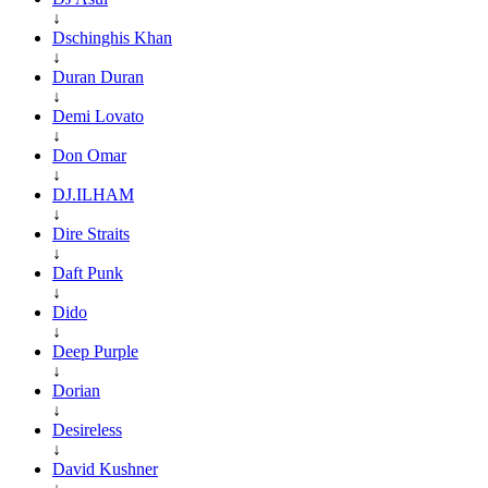
↓
Dschinghis Khan
↓
Duran Duran
↓
Demi Lovato
↓
Don Omar
↓
DJ.ILHAM
↓
Dire Straits
↓
Daft Punk
↓
Dido
↓
Deep Purple
↓
Dorian
↓
Desireless
↓
David Kushner