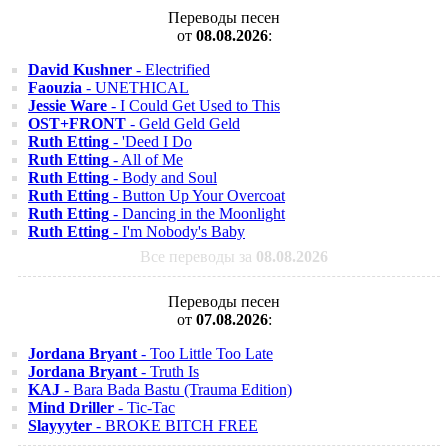
Переводы песен
от
08.08.2026
:
David Kushner
- Electrified
Faouzia
- UNETHICAL
Jessie Ware
- I Could Get Used to This
OST+FRONT
- Geld Geld Geld
Ruth Etting
- 'Deed I Do
Ruth Etting
- All of Me
Ruth Etting
- Body and Soul
Ruth Etting
- Button Up Your Overcoat
Ruth Etting
- Dancing in the Moonlight
Ruth Etting
- I'm Nobody's Baby
Все переводы за
08.08.2026
Переводы песен
от
07.08.2026
:
Jordana Bryant
- Too Little Too Late
Jordana Bryant
- Truth Is
KAJ
- Bara Bada Bastu (Trauma Edition)
Mind Driller
- Tic-Tac
Slayyyter
- BROKE BITCH FREE