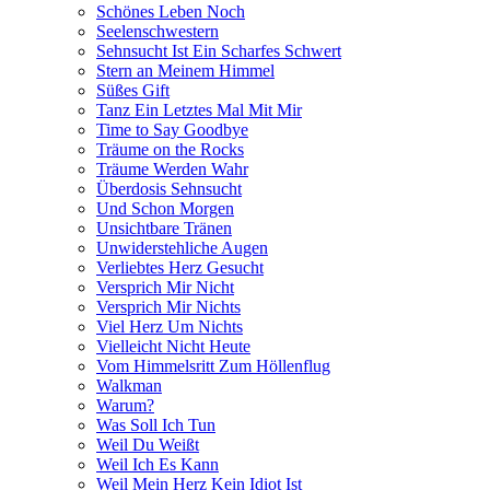
Schönes Leben Noch
Seelenschwestern
Sehnsucht Ist Ein Scharfes Schwert
Stern an Meinem Himmel
Süßes Gift
Tanz Ein Letztes Mal Mit Mir
Time to Say Goodbye
Träume on the Rocks
Träume Werden Wahr
Überdosis Sehnsucht
Und Schon Morgen
Unsichtbare Tränen
Unwiderstehliche Augen
Verliebtes Herz Gesucht
Versprich Mir Nicht
Versprich Mir Nichts
Viel Herz Um Nichts
Vielleicht Nicht Heute
Vom Himmelsritt Zum Höllenflug
Walkman
Warum?
Was Soll Ich Tun
Weil Du Weißt
Weil Ich Es Kann
Weil Mein Herz Kein Idiot Ist