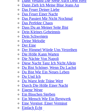
Dann Verlässt Die Seele Auch Dein Herz
Dann Zieh Ich Meine Blue Jeans An
Das Feuer Deiner Liebe
Das Feuer Einer Nacht
Das Passiert Mir Nicht Nochmal
Das Perfekte Chaos
Dass Du an Meiner Seite Bist
Dein Kleines Geheimnis
Dein Schweigen
Deine Melodie
Der Eine
Der Himmel Würde Uns Verzeihen
Die Hölle Kann Warten
Die Nächte Von Napoli
Diese Nacht Tanz Ich Nicht Allein
Du Bist Schöner, Wenn Du Lachst
Du Bist Wie Ein Neues Leben
Du Und Ich
Du Warst Jede Träne Wert
Durch Die Hölle Einer Nacht
Eigene Wege
Ein Bisschen Sterben
Ein Mensch Wie Ein Bergwerk
Eine Vergisst, Einer Vermisst
Einfach Echt