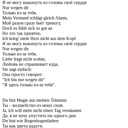
Я не могу выкинуть из головы своё сердце
Nur wegen dir
Только из-за тебя.
Mein Verstand schlägt gleich Alarm,
Мой разум сразу бьёт тревогу,
Doch es fühlt sich so gut an
Но это так приятно.
Ich krieg' mein Herz nicht aus dem Kopf
Я не могу выкинуть из головы своё сердце
Nur wegen dir
Только из-за тебя.
Liebe fragt nicht wohin,
Любовь не спрашивает куда,
Sie sagt einfach:
Она просто говорит:
"Ich bin nur wegen dir"
"Я здесь только из-за тебя".
Du bist Magie aus meinen Träumen
Ты – волшебство из моих снов.
Ja, ich will mehr nicht einen Tag versäumen
Да, я не хочу упустить ни одного дня.
Du bist wie Regenbogenfarben
Ты как цвета радуги.