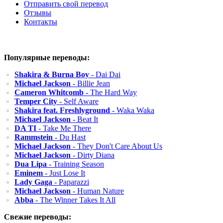
Отправить свой перевод
Отзывы
Контакты
Популярные переводы:
Shakira & Burna Boy
- Dai Dai
Michael Jackson
- Billie Jean
Cameron Whitcomb
- The Hard Way
Temper City
- Self Aware
Shakira feat. Freshlyground
- Waka Waka
Michael Jackson
- Beat It
DA TI
- Take Me There
Rammstein
- Du Hast
Michael Jackson
- They Don't Care About Us
Michael Jackson
- Dirty Diana
Dua Lipa
- Training Season
Eminem
- Just Lose It
Lady Gaga
- Paparazzi
Michael Jackson
- Human Nature
Abba
- The Winner Takes It All
Свежие переводы: