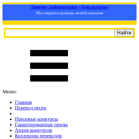
Лингво-лаборатория «Амальгама»
Мы стираем границы между языками
Меню:
Главная
Перевод песен
S
m
i
l
e
R
a
t
e
Призовые конкурсы
Гарантированные призы
Архив конкурсов
Коллекции переводов