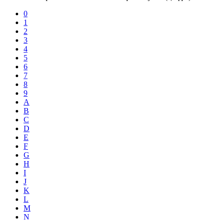
0
1
2
3
4
5
6
7
8
9
A
B
C
D
E
F
G
H
I
J
K
L
M
N