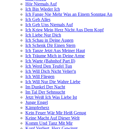
Hör Niemals Auf
Ich Bin Wieder Ich
Ich Fange Nie Mehr Was an Einem Sonntag An
Ich Geb Alles
Ich Geb Uns Niemals Auf
Ich Krieg Mein Herz Nicht Aus Dem Kopf
Ich Liebe Nur Dich
Ich Schau in Deine Augen
Ich Schenk Dir Einen Stern
Ich Tanze Jetzt Aus Meiner Haut
Ich Träume Mich in Deine Arme
Ich Warte (Bahnhof Part II)
Ich Werd Den Teufel Tun
Ich Will Dich Nicht Velier'n
Ich Will Fliegen
Ich Will Nur Die Wahre Liebe
Im Dunkel Der Nacht
Im Tal Der Sehnsucht
Jetzt Weiß Ich Was Liebe Ist
Junge Engel
Kämpferherz
Kein Feuer Wär Mir Heiß Genug
Keine Macht Auf Dieser Welt
Komm Und Tanz Mit Mir
Kopf Verliert, Herz Gewinnt