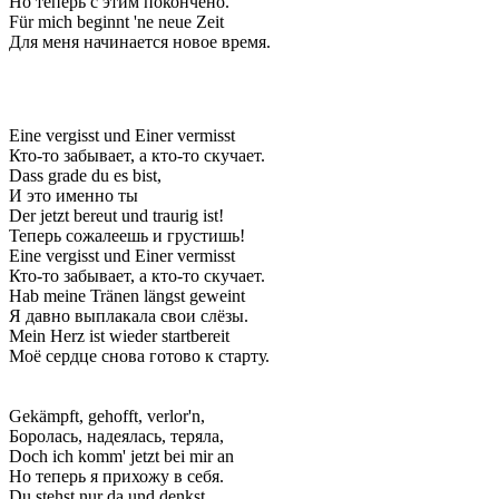
Но теперь с этим покончено.
Für mich beginnt 'ne neue Zeit
Для меня начинается новое время.
Eine vergisst und Einer vermisst
Кто-то забывает, а кто-то скучает.
Dass grade du es bist,
И это именно ты
Der jetzt bereut und traurig ist!
Теперь сожалеешь и грустишь!
Eine vergisst und Einer vermisst
Кто-то забывает, а кто-то скучает.
Hab meine Tränen längst geweint
Я давно выплакала свои слёзы.
Mein Herz ist wieder startbereit
Моё сердце снова готово к старту.
Gekämpft, gehofft, verlor'n,
Боролась, надеялась, теряла,
Doch ich komm' jetzt bei mir an
Но теперь я прихожу в себя.
Du stehst nur da und denkst,