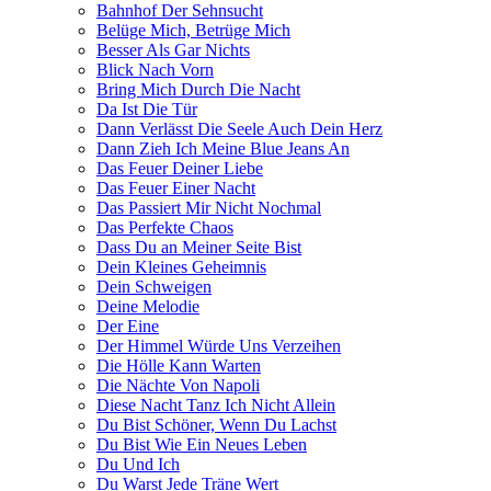
Bahnhof Der Sehnsucht
Belüge Mich, Betrüge Mich
Besser Als Gar Nichts
Blick Nach Vorn
Bring Mich Durch Die Nacht
Da Ist Die Tür
Dann Verlässt Die Seele Auch Dein Herz
Dann Zieh Ich Meine Blue Jeans An
Das Feuer Deiner Liebe
Das Feuer Einer Nacht
Das Passiert Mir Nicht Nochmal
Das Perfekte Chaos
Dass Du an Meiner Seite Bist
Dein Kleines Geheimnis
Dein Schweigen
Deine Melodie
Der Eine
Der Himmel Würde Uns Verzeihen
Die Hölle Kann Warten
Die Nächte Von Napoli
Diese Nacht Tanz Ich Nicht Allein
Du Bist Schöner, Wenn Du Lachst
Du Bist Wie Ein Neues Leben
Du Und Ich
Du Warst Jede Träne Wert