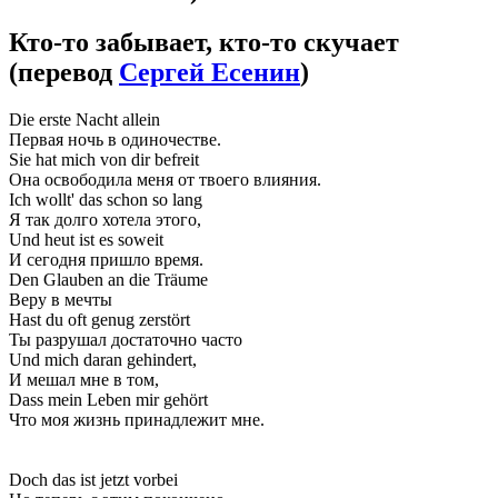
Кто-то забывает, кто-то скучает
(перевод
Сергей Есенин
)
Die erste Nacht allein
Первая ночь в одиночестве.
Sie hat mich von dir befreit
Она освободила меня от твоего влияния.
Ich wollt' das schon so lang
Я так долго хотела этого,
Und heut ist es soweit
И сегодня пришло время.
Den Glauben an die Träume
Веру в мечты
Hast du oft genug zerstört
Ты разрушал достаточно часто
Und mich daran gehindert,
И мешал мне в том,
Dass mein Leben mir gehört
Что моя жизнь принадлежит мне.
Doch das ist jetzt vorbei