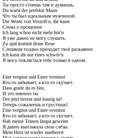
Ты просто стоишь там и думаешь,
Du warst der perfekte Mann
Что ты был идеальным мужчиной.
Die Worte von Verzeih'n, die kann
Слова о прощении
Ich lang schon nicht mehr hör'n
Я уже давно не могу слушать.
Zu spät kommt deine Reue
Слишком поздно приходит твоё раскаяние.
Ich kann dir nur eines schwör'n
Я могу поклясться тебе только в одном.
Eine vergisst und Einer vermisst
Кто-то забывает, а кто-то скучает.
Dass grade du es bist,
И это именно ты
Der jetzt bereut und traurig ist!
Теперь сожалеешь и грустишь!
Eine vergisst und Einer vermisst
Кто-то забывает, а кто-то скучает.
Hab meine Tränen längst geweint
Я давно выплакала свои слёзы.
Mein Herz ist wieder startbereit
Моё сердце снова готово к старту.