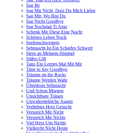
Sag Ihr
Sag Mir Nicht, Dass Du Mich Liebst
Sag Mir, Wo Bist Du
Sag Nicht Goodbye
Sag Nochmal Ti Amo
Schenk Mir Diese Eine Nacht
Schönes Leben Noch
Seelenschwestern
Sehnsucht Ist Ein Scharfes Schwert
Stern an Meinem Himmel
Süßes Gift
Tanz Ein Letztes Mal Mit Mir
Time to Say Goodbye
Träume on the Rocks
Träume Werden Wahr
Überdosis Sehnsucht
Und Schon Morgen
Unsichtbare Tränen
Unwiderstehliche Augen
Verliebtes Herz Gesucht
Versprich Mir Nicht
Versprich Mir Nichts
Viel Herz Um Nichts
Vielleicht Nicht Heute