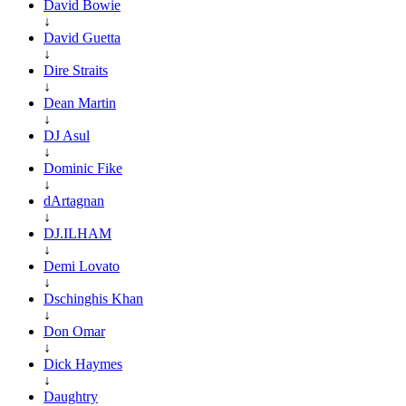
David Bowie
↓
David Guetta
↓
Dire Straits
↓
Dean Martin
↓
DJ Asul
↓
Dominic Fike
↓
dArtagnan
↓
DJ.ILHAM
↓
Demi Lovato
↓
Dschinghis Khan
↓
Don Omar
↓
Dick Haymes
↓
Daughtry