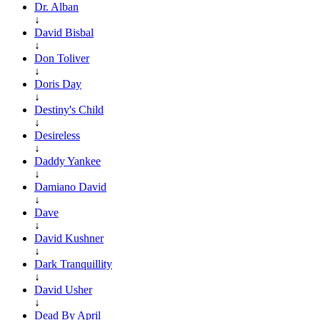
Dr. Alban
↓
David Bisbal
↓
Don Toliver
↓
Doris Day
↓
Destiny's Child
↓
Desireless
↓
Daddy Yankee
↓
Damiano David
↓
Dave
↓
David Kushner
↓
Dark Tranquillity
↓
David Usher
↓
Dead By April