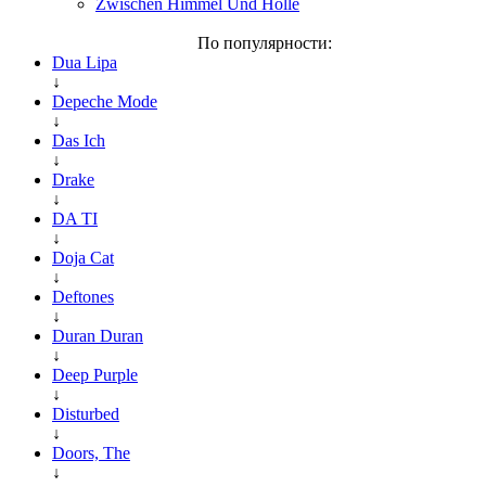
Zwischen Himmel Und Hölle
По популярности:
Dua Lipa
↓
Depeche Mode
↓
Das Ich
↓
Drake
↓
DA TI
↓
Doja Cat
↓
Deftones
↓
Duran Duran
↓
Deep Purple
↓
Disturbed
↓
Doors, The
↓