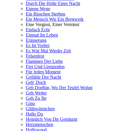
Durch Die Hölle Einer Nacht
Eigene Wege
Ein Bisschen Sterben
Ein Mensch Wie Ein Bergwerk
Eine Vergisst, Einer Vermisst
Einfach Echt
Einmal Im Leben
Erinnerung
Es Ist Vorbei
Es Wär Mal Wieder Zeit
Felsenfest
Flammen Der Liebe
Frei Und Grenzenlos
Für Jeden Moment
Gefühle Der Nacht
Geh' Doch
Geh Dorthin, Wo Der Teufel Wohnt
Geh Weiter
Geh Zu Ihr
Gino
Glühwürmchen
Hallo Du
Heimlich Von Dir Geträumt
Herzmenschen
Hollywood