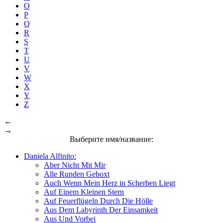
O
P
Q
R
S
T
U
V
W
X
Y
Z
←
→
Выберите имя/название:
Daniela Alfinito:
Aber Nicht Mit Mir
Alle Runden Geboxt
Auch Wenn Mein Herz in Scherben Liegt
Auf Einem Kleinen Stern
Auf Feuerflügeln Durch Die Hölle
Aus Dem Labyrinth Der Einsamkeit
Aus Und Vorbei