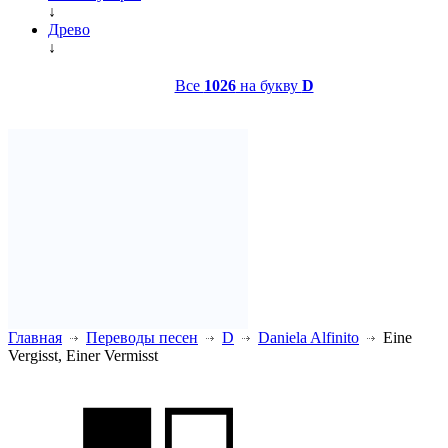
↓
Древо
↓
Все
1026
на букву
D
Главная
Переводы песен
D
Daniela Alfinito
Eine
Vergisst, Einer Vermisst