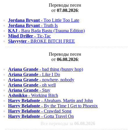
Переводы песен
от
07.08.2026
:
Jordana Bryant
- Too Little Too Late
Jordana Bryant
- Truth Is
KAJ
- Bara Bada Bastu (Trauma Edition)
Mind Driller
- Tic-Tac
Slayyyter
- BROKE BITCH FREE
Переводы песен
от
06.08.2026
:
Ariana Grande
- bad thing (bunny hop)
Ariana Grande
- Like I Do
Ariana Grande
- nowhere, nobody
Ariana Grande
- oh well
Ariana Grande
- Stay
Ashnikko
- Working Bitch
Harry Belafonte
- Abraham, Martin and John
Harry Belafonte
- By the Time I Get to Phoenix
Harry Belafonte
- Crawdad Song
Harry Belafonte
- Gotta Travel On
Все переводы за
06.08.2026