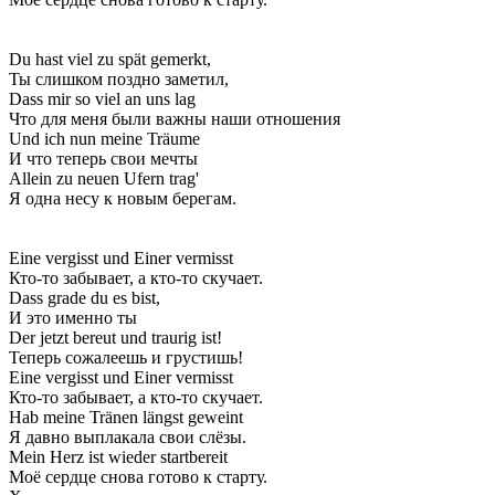
Du hast viel zu spät gemerkt,
Ты слишком поздно заметил,
Dass mir so viel an uns lag
Что для меня были важны наши отношения
Und ich nun meine Träume
И что теперь свои мечты
Allein zu neuen Ufern trag'
Я одна несу к новым берегам.
Eine vergisst und Einer vermisst
Кто-то забывает, а кто-то скучает.
Dass grade du es bist,
И это именно ты
Der jetzt bereut und traurig ist!
Теперь сожалеешь и грустишь!
Eine vergisst und Einer vermisst
Кто-то забывает, а кто-то скучает.
Hab meine Tränen längst geweint
Я давно выплакала свои слёзы.
Mein Herz ist wieder startbereit
Моё сердце снова готово к старту.