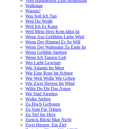
Vom Himmelsritt Zum Höllenflug
Walkman
Warum?
Was Soll Ich Tun
Weil Du Weißt
Weil Ich Es Kann
Weil Mein Herz Kein Idiot Ist
Wenn Aus Gefühlen Liebe Wird
Wenn Der Himmel Es So Will
Wenn Der Wahnsinn Zu Ende Ist
Wenn Gefühle Sterben
Wenn Ich Tanzen Geh
Wer Liebt Gewinnt
Wie Atlantis Im Meer
Wie Eine Rose Im Schnee
Wie Weit Wolln Wir Gehen
Wie Zwei Herzen Im Wind
Willst Du Dir Das Antun
Wir Sind Atemlos
Wolke Sieben
Zu Hoch Geflogen
Zu Spät Für Tränen
Zu Tief Ins Herz
Zurück Blickt Man Nicht
Zwei Herzen, Ein Ziel