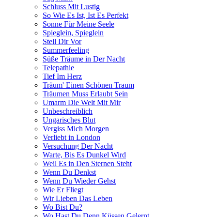
Schluss Mit Lustig
So Wie Es Ist, Ist Es Perfekt
Sonne Für Meine Seele
Spieglein, Spieglein
Stell Dir Vor
Summerfeeling
Süße Träume in Der Nacht
Telepathie
Tief Im Herz
Träum' Einen Schönen Traum
Träumen Muss Erlaubt Sein
Umarm Die Welt Mit Mir
Unbeschreiblich
Ungarisches Blut
Vergiss Mich Morgen
Verliebt in London
Versuchung Der Nacht
Warte, Bis Es Dunkel Wird
Weil Es in Den Sternen Steht
Wenn Du Denkst
Wenn Du Wieder Gehst
Wie Er Fliegt
Wir Lieben Das Leben
Wo Bist Du?
Wo Hast Du Denn Küssen Gelernt