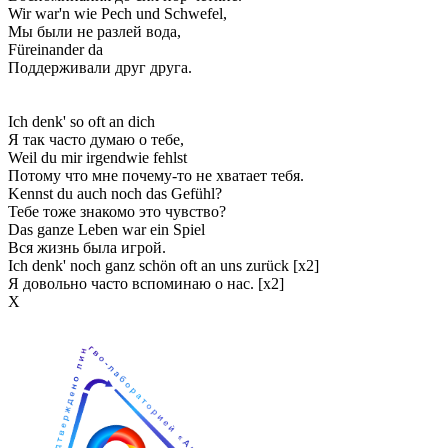
Wir war'n wie Pech und Schwefel,
Мы были не разлей вода,
Füreinander da
Поддерживали друг друга.
Ich denk' so oft an dich
Я так часто думаю о тебе,
Weil du mir irgendwie fehlst
Потому что мне почему-то не хватает тебя.
Kennst du auch noch das Gefühl?
Тебе тоже знакомо это чувство?
Das ganze Leben war ein Spiel
Вся жизнь была игрой.
Ich denk' noch ganz schön oft an uns zurück [x2]
Я довольно часто вспоминаю о нас. [x2]
Х