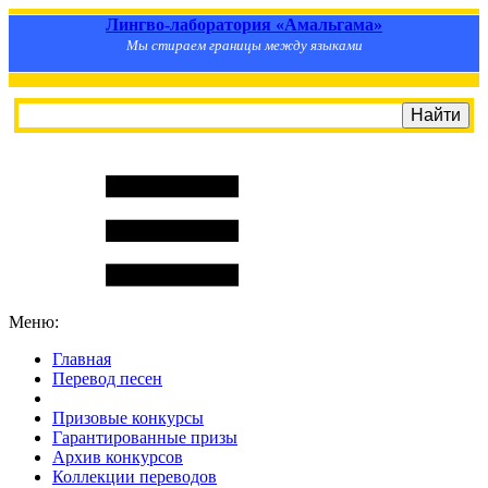
Лингво-лаборатория «Амальгама»
Мы стираем границы между языками
Меню:
Главная
Перевод песен
S
m
i
l
e
R
a
t
e
Призовые конкурсы
Гарантированные призы
Архив конкурсов
Коллекции переводов