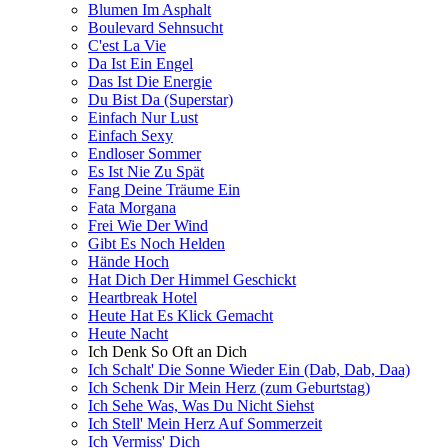
Blumen Im Asphalt
Boulevard Sehnsucht
C'est La Vie
Da Ist Ein Engel
Das Ist Die Energie
Du Bist Da (Superstar)
Einfach Nur Lust
Einfach Sexy
Endloser Sommer
Es Ist Nie Zu Spät
Fang Deine Träume Ein
Fata Morgana
Frei Wie Der Wind
Gibt Es Noch Helden
Hände Hoch
Hat Dich Der Himmel Geschickt
Heartbreak Hotel
Heute Hat Es Klick Gemacht
Heute Nacht
Ich Denk So Oft an Dich
Ich Schalt' Die Sonne Wieder Ein (Dab, Dab, Daa)
Ich Schenk Dir Mein Herz (zum Geburtstag)
Ich Sehe Was, Was Du Nicht Siehst
Ich Stell' Mein Herz Auf Sommerzeit
Ich Vermiss' Dich