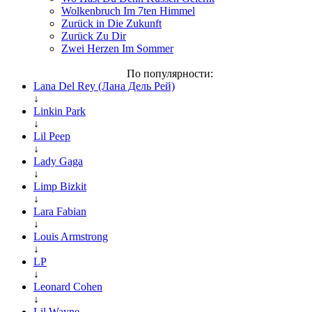
Wolkenbruch Im 7ten Himmel
Zurück in Die Zukunft
Zurück Zu Dir
Zwei Herzen Im Sommer
По популярности:
Lana Del Rey (Лана Дель Рей)
↓
Linkin Park
↓
Lil Peep
↓
Lady Gaga
↓
Limp Bizkit
↓
Lara Fabian
↓
Louis Armstrong
↓
LP
↓
Leonard Cohen
↓
Lil Wayne