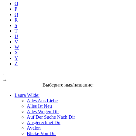
O
P
Q
R
S
T
U
V
W
X
Y
Z
←
→
Выберите имя/название:
Laura Wilde:
Alles Aus Liebe
Alles Ist Neu
Alles Wegen Dir
Auf Der Suche Nach Dir
Ausgerechnet Du
Avalon
Blicke Von Dir