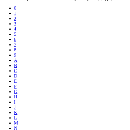
0
1
2
3
4
5
6
7
8
9
A
B
C
D
E
F
G
H
I
J
K
L
M
N