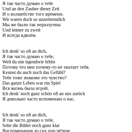
Я так часто думаю о тебе
Und an den Zauber dieser Zeit
И о волшебстве того времени.
Wir waren doch so unzertrennlich
Мы же были так неразлучны
Und immer zu zweit
И всегда вдвоём.
Ich denk' so oft an dich,
Я так часто думаю о тебе,
Weil du mir irgendwie fehlst
Потому что мне почему-то не хватает тебя.
Kennst du auch noch das Gefühl?
Тебе тоже знакомо это чувство?
Das ganze Leben war ein Spiel
Вся жизнь была игрой.
Ich denk' noch ganz schön oft an uns zurück
Я довольно часто вспоминаю о нас.
Ich denk' so oft an dich,
Я так часто думаю о тебе,
Sehe die Bilder noch ganz klar
Воспоминания до сих пор чёткие.