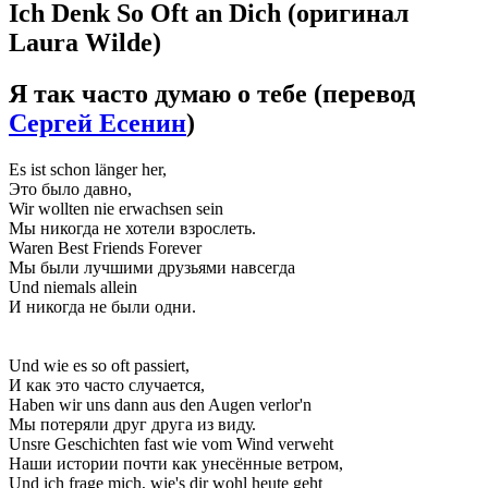
Ich Denk So Oft an Dich
(оригинал
Laura Wilde)
Я так часто думаю о тебе
(перевод
Сергей Есенин
)
Es ist schon länger her,
Это было давно,
Wir wollten nie erwachsen sein
Мы никогда не хотели взрослеть.
Waren Best Friends Forever
Мы были лучшими друзьями навсегда
Und niemals allein
И никогда не были одни.
Und wie es so oft passiert,
И как это часто случается,
Haben wir uns dann aus den Augen verlor'n
Мы потеряли друг друга из виду.
Unsre Geschichten fast wie vom Wind verweht
Наши истории почти как унесённые ветром,
Und ich frage mich, wie's dir wohl heute geht