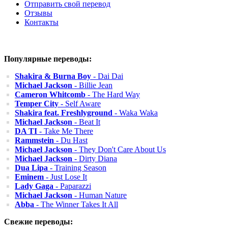
Отправить свой перевод
Отзывы
Контакты
Популярные переводы:
Shakira & Burna Boy
- Dai Dai
Michael Jackson
- Billie Jean
Cameron Whitcomb
- The Hard Way
Temper City
- Self Aware
Shakira feat. Freshlyground
- Waka Waka
Michael Jackson
- Beat It
DA TI
- Take Me There
Rammstein
- Du Hast
Michael Jackson
- They Don't Care About Us
Michael Jackson
- Dirty Diana
Dua Lipa
- Training Season
Eminem
- Just Lose It
Lady Gaga
- Paparazzi
Michael Jackson
- Human Nature
Abba
- The Winner Takes It All
Свежие переводы: