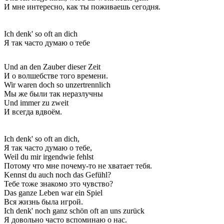
И мне интересно, как ты поживаешь сегодня.
Ich denk' so oft an dich
Я так часто думаю о тебе
Und an den Zauber dieser Zeit
И о волшебстве того времени.
Wir waren doch so unzertrennlich
Мы же были так неразлучны
Und immer zu zweit
И всегда вдвоём.
Ich denk' so oft an dich,
Я так часто думаю о тебе,
Weil du mir irgendwie fehlst
Потому что мне почему-то не хватает тебя.
Kennst du auch noch das Gefühl?
Тебе тоже знакомо это чувство?
Das ganze Leben war ein Spiel
Вся жизнь была игрой.
Ich denk' noch ganz schön oft an uns zurück
Я довольно часто вспоминаю о нас.