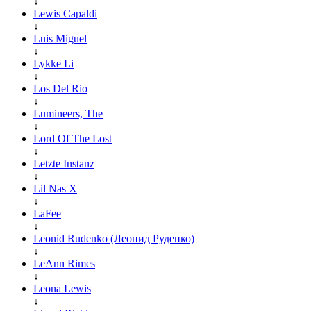
↓
Lewis Capaldi
↓
Luis Miguel
↓
Lykke Li
↓
Los Del Rio
↓
Lumineers, The
↓
Lord Of The Lost
↓
Letzte Instanz
↓
Lil Nas X
↓
LaFee
↓
Leonid Rudenko (Леонид Руденко)
↓
LeAnn Rimes
↓
Leona Lewis
↓