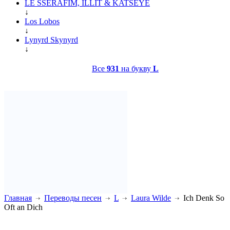
LE SSERAFIM, ILLIT & KATSEYE
↓
Los Lobos
↓
Lynyrd Skynyrd
↓
Все
931
на букву
L
Главная
Переводы песен
L
Laura Wilde
Ich Denk So
Oft an Dich