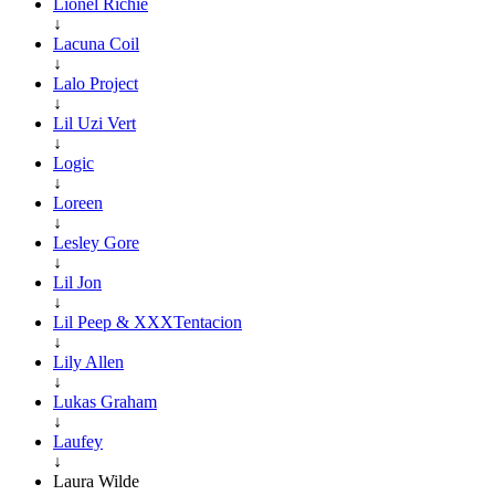
Lionel Richie
↓
Lacuna Coil
↓
Lalo Project
↓
Lil Uzi Vert
↓
Logic
↓
Loreen
↓
Lesley Gore
↓
Lil Jon
↓
Lil Peep & XXXTentacion
↓
Lily Allen
↓
Lukas Graham
↓
Laufey
↓
Laura Wilde