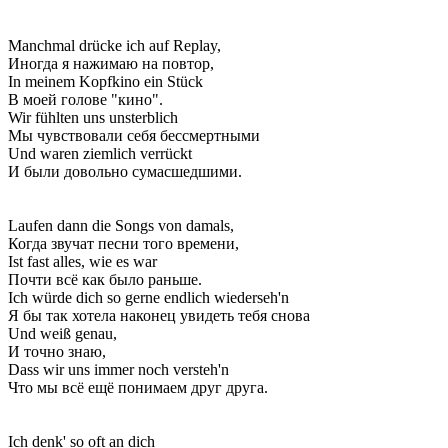
Manchmal drücke ich auf Replay,
Иногда я нажимаю на повтор,
In meinem Kopfkino ein Stück
В моей голове "кино".
Wir fühlten uns unsterblich
Мы чувствовали себя бессмертными
Und waren ziemlich verrückt
И были довольно сумасшедшими.
Laufen dann die Songs von damals,
Когда звучат песни того времени,
Ist fast alles, wie es war
Почти всё как было раньше.
Ich würde dich so gerne endlich wiederseh'n
Я бы так хотела наконец увидеть тебя снова
Und weiß genau,
И точно знаю,
Dass wir uns immer noch versteh'n
Что мы всё ещё понимаем друг друга.
Ich denk' so oft an dich