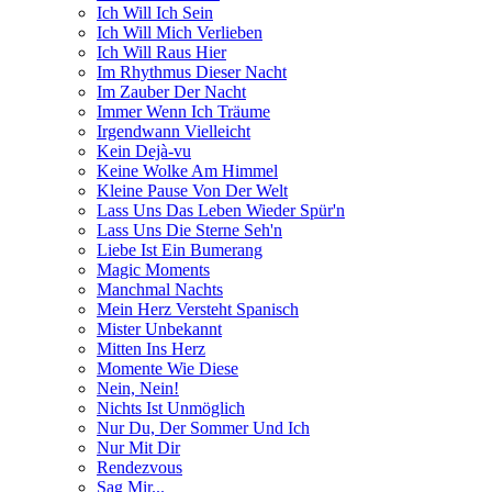
Ich Will Ich Sein
Ich Will Mich Verlieben
Ich Will Raus Hier
Im Rhythmus Dieser Nacht
Im Zauber Der Nacht
Immer Wenn Ich Träume
Irgendwann Vielleicht
Kein Dejà-vu
Keine Wolke Am Himmel
Kleine Pause Von Der Welt
Lass Uns Das Leben Wieder Spür'n
Lass Uns Die Sterne Seh'n
Liebe Ist Ein Bumerang
Magic Moments
Manchmal Nachts
Mein Herz Versteht Spanisch
Mister Unbekannt
Mitten Ins Herz
Momente Wie Diese
Nein, Nein!
Nichts Ist Unmöglich
Nur Du, Der Sommer Und Ich
Nur Mit Dir
Rendezvous
Sag Mir...