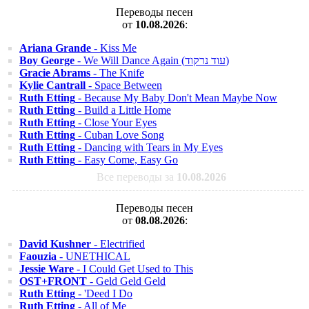
Переводы песен
от
10.08.2026
:
Ariana Grande
- Kiss Me
Boy George
- We Will Dance Again (עוד נרקוד)
Gracie Abrams
- The Knife
Kylie Cantrall
- Space Between
Ruth Etting
- Because My Baby Don't Mean Maybe Now
Ruth Etting
- Build a Little Home
Ruth Etting
- Close Your Eyes
Ruth Etting
- Cuban Love Song
Ruth Etting
- Dancing with Tears in My Eyes
Ruth Etting
- Easy Come, Easy Go
Все переводы за
10.08.2026
Переводы песен
от
08.08.2026
:
David Kushner
- Electrified
Faouzia
- UNETHICAL
Jessie Ware
- I Could Get Used to This
OST+FRONT
- Geld Geld Geld
Ruth Etting
- 'Deed I Do
Ruth Etting
- All of Me