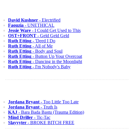
David Kushner
- Electrified
Faouzia
- UNETHICAL
Jessie Ware
- I Could Get Used to This
OST+FRONT
- Geld Geld Geld
Ruth Etting
- 'Deed I Do
Ruth Etting
- All of Me
Ruth Etting
- Body and Soul
Ruth Etting
- Button Up Your Overcoat
Ruth Etting
- Dancing in the Moonlight
Ruth Etting
- I'm Nobody's Baby
Jordana Bryant
- Too Little Too Late
Jordana Bryant
- Truth Is
KAJ
- Bara Bada Bastu (Trauma Edition)
Mind Driller
- Tic-Tac
Slayyyter
- BROKE BITCH FREE