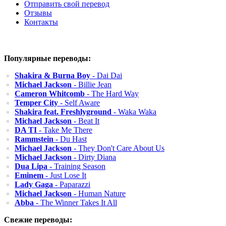
Отправить свой перевод
Отзывы
Контакты
Популярные переводы:
Shakira & Burna Boy
- Dai Dai
Michael Jackson
- Billie Jean
Cameron Whitcomb
- The Hard Way
Temper City
- Self Aware
Shakira feat. Freshlyground
- Waka Waka
Michael Jackson
- Beat It
DA TI
- Take Me There
Rammstein
- Du Hast
Michael Jackson
- They Don't Care About Us
Michael Jackson
- Dirty Diana
Dua Lipa
- Training Season
Eminem
- Just Lose It
Lady Gaga
- Paparazzi
Michael Jackson
- Human Nature
Abba
- The Winner Takes It All
Свежие переводы: