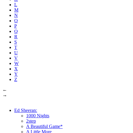
L
M
N
O
P
Q
R
S
T
U
V
W
X
Y
Z
←
→
Ed Sheeran:
1000 Nights
2step
A Beautiful Game*
A Little More