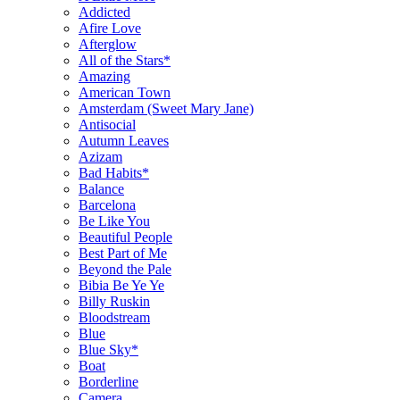
Addicted
Afire Love
Afterglow
All of the Stars*
Amazing
American Town
Amsterdam (Sweet Mary Jane)
Antisocial
Autumn Leaves
Azizam
Bad Habits*
Balance
Barcelona
Be Like You
Beautiful People
Best Part of Me
Beyond the Pale
Bibia Be Ye Ye
Billy Ruskin
Bloodstream
Blue
Blue Sky*
Boat
Borderline
Camera