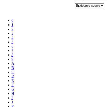
0
1
2
3
4
5
6
7
8
9
A
B
C
D
E
F
G
H
I
J
K