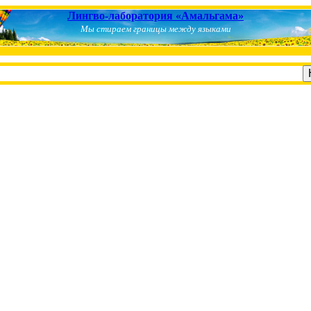
Лингво-лаборатория «Амальгама»
Мы стираем границы между языками