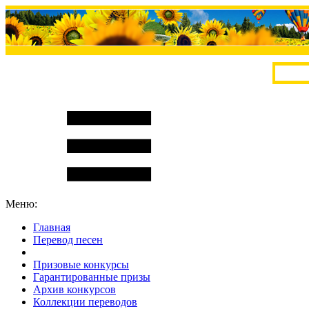
Меню:
Главная
Перевод песен
S
m
i
l
e
R
a
t
e
Призовые конкурсы
Гарантированные призы
Архив конкурсов
Коллекции переводов