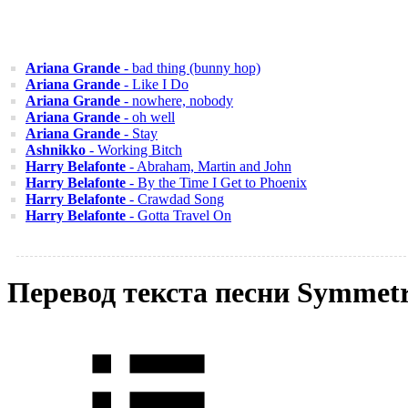
Ariana Grande
- bad thing (bunny hop)
Ariana Grande
- Like I Do
Ariana Grande
- nowhere, nobody
Ariana Grande
- oh well
Ariana Grande
- Stay
Ashnikko
- Working Bitch
Harry Belafonte
- Abraham, Martin and John
Harry Belafonte
- By the Time I Get to Phoenix
Harry Belafonte
- Crawdad Song
Harry Belafonte
- Gotta Travel On
Перевод текста песни Symmet