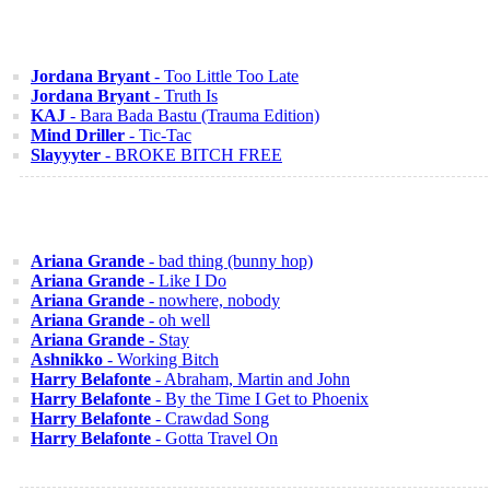
Jordana Bryant
- Too Little Too Late
Jordana Bryant
- Truth Is
KAJ
- Bara Bada Bastu (Trauma Edition)
Mind Driller
- Tic-Tac
Slayyyter
- BROKE BITCH FREE
Ariana Grande
- bad thing (bunny hop)
Ariana Grande
- Like I Do
Ariana Grande
- nowhere, nobody
Ariana Grande
- oh well
Ariana Grande
- Stay
Ashnikko
- Working Bitch
Harry Belafonte
- Abraham, Martin and John
Harry Belafonte
- By the Time I Get to Phoenix
Harry Belafonte
- Crawdad Song
Harry Belafonte
- Gotta Travel On