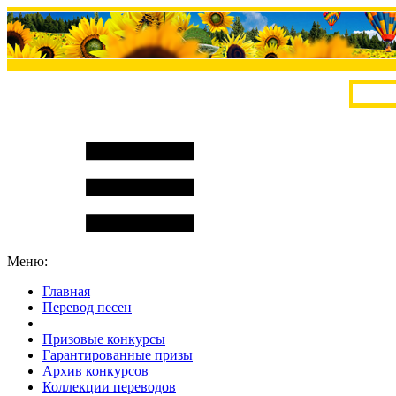
Меню:
Главная
Перевод песен
S
m
i
l
e
R
a
t
e
Призовые конкурсы
Гарантированные призы
Архив конкурсов
Коллекции переводов