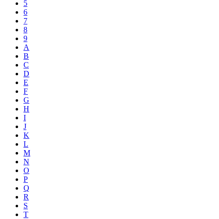
5
6
7
8
9
A
B
C
D
E
F
G
H
I
J
K
L
M
N
O
P
Q
R
S
T