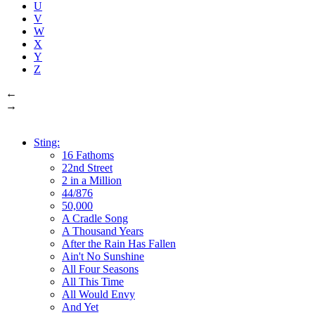
U
V
W
X
Y
Z
←
→
Sting:
16 Fathoms
22nd Street
2 in a Million
44/876
50,000
A Cradle Song
A Thousand Years
After the Rain Has Fallen
Ain't No Sunshine
All Four Seasons
All This Time
All Would Envy
And Yet