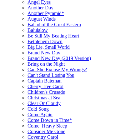
Angel Eyes
Another Day
Another Pyramid*
August Winds
Ballad of the Great Eastern
Balulalow
Be Still My Beating Heart
Bethlehem Down
Big Lie, Small World
Brand New Day
Brand New Day (2019 Version)
Bring on the Night
Can She Excuse My Wrongs?
Can't Stand Losing You
Captain Bateman
Cherry Tree Carol
Children's Crusade
Christmas at Sea
Clear Or Cloudy
Cold Song
Come Again
Come Down in Time*
Come, Heavy Sleep
Consider Me Gone
Coventry Carol