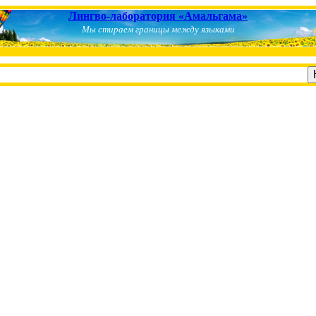
Лингво-лаборатория «Амальгама»
Мы стираем границы между языками