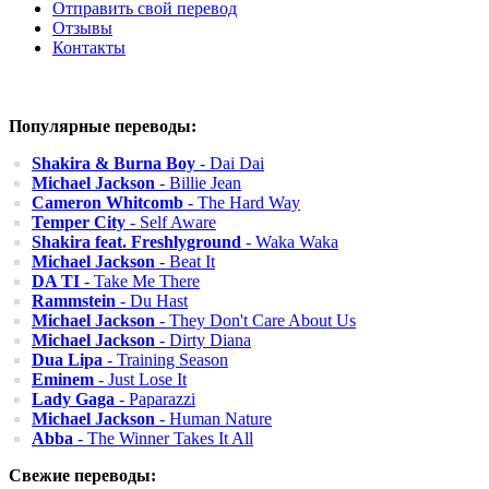
Отправить свой перевод
Отзывы
Контакты
Популярные переводы:
Shakira & Burna Boy
- Dai Dai
Michael Jackson
- Billie Jean
Cameron Whitcomb
- The Hard Way
Temper City
- Self Aware
Shakira feat. Freshlyground
- Waka Waka
Michael Jackson
- Beat It
DA TI
- Take Me There
Rammstein
- Du Hast
Michael Jackson
- They Don't Care About Us
Michael Jackson
- Dirty Diana
Dua Lipa
- Training Season
Eminem
- Just Lose It
Lady Gaga
- Paparazzi
Michael Jackson
- Human Nature
Abba
- The Winner Takes It All
Свежие переводы: