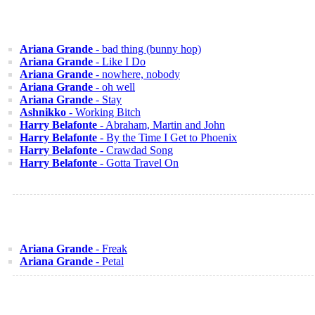
Ariana Grande
- bad thing (bunny hop)
Ariana Grande
- Like I Do
Ariana Grande
- nowhere, nobody
Ariana Grande
- oh well
Ariana Grande
- Stay
Ashnikko
- Working Bitch
Harry Belafonte
- Abraham, Martin and John
Harry Belafonte
- By the Time I Get to Phoenix
Harry Belafonte
- Crawdad Song
Harry Belafonte
- Gotta Travel On
Ariana Grande
- Freak
Ariana Grande
- Petal