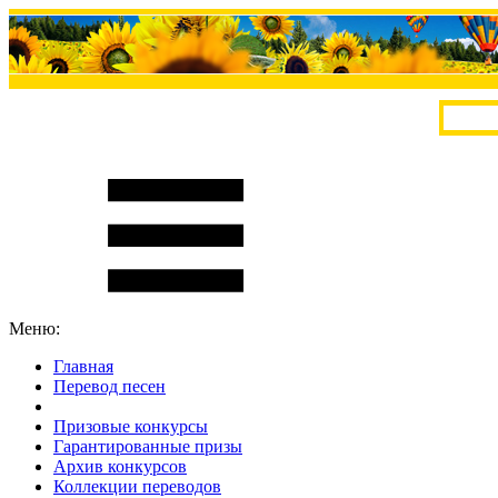
Меню:
Главная
Перевод песен
S
m
i
l
e
R
a
t
e
Призовые конкурсы
Гарантированные призы
Архив конкурсов
Коллекции переводов