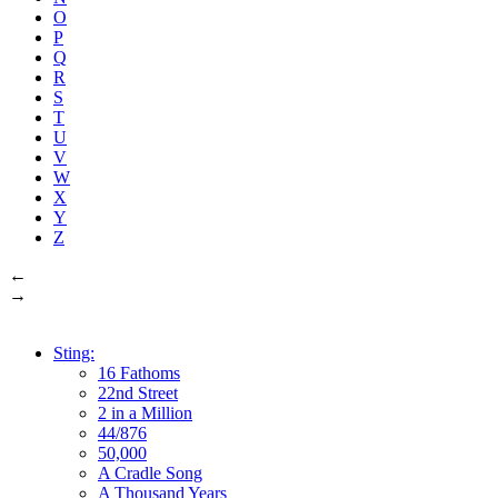
O
P
Q
R
S
T
U
V
W
X
Y
Z
←
→
Sting:
16 Fathoms
22nd Street
2 in a Million
44/876
50,000
A Cradle Song
A Thousand Years