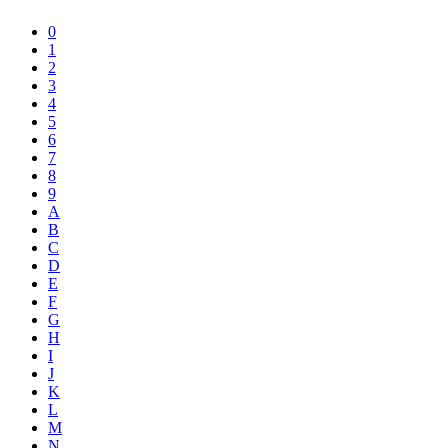
0
1
2
3
4
5
6
7
8
9
A
B
C
D
E
F
G
H
I
J
K
L
M
N