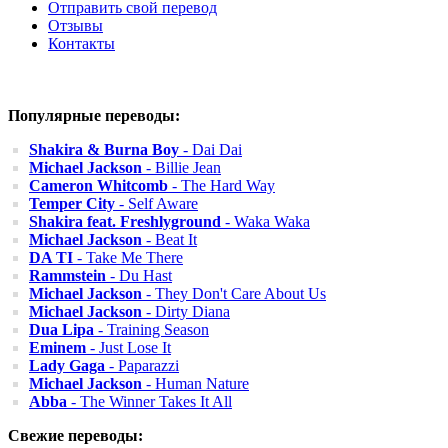
Отправить свой перевод
Отзывы
Контакты
Популярные переводы:
Shakira & Burna Boy
- Dai Dai
Michael Jackson
- Billie Jean
Cameron Whitcomb
- The Hard Way
Temper City
- Self Aware
Shakira feat. Freshlyground
- Waka Waka
Michael Jackson
- Beat It
DA TI
- Take Me There
Rammstein
- Du Hast
Michael Jackson
- They Don't Care About Us
Michael Jackson
- Dirty Diana
Dua Lipa
- Training Season
Eminem
- Just Lose It
Lady Gaga
- Paparazzi
Michael Jackson
- Human Nature
Abba
- The Winner Takes It All
Свежие переводы: