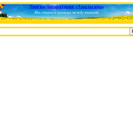
Лингво-лаборатория «Амальгама»
Мы стираем границы между языками