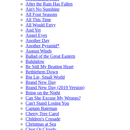
After the Rain Has Fallen
Ain't No Sunshine
All Four Seasons
All This Time
All Would Envy
And Yet
Angel Eyes
Another Day
Another Pyramid*
August Winds
Ballad of the Great Eastern
Balulalow
Be Still My Beating Heart
Bethlehem Down
Big Lie, Small World
Brand New Day
Brand New Day (2019 Version)
Bring on the Night
Can She Excuse My Wrongs?
Can't Stand Losing You
Captain Bateman
Cherry Tree Carol
Children's Crusade
Christmas at Sea
Clear Or Cloudy