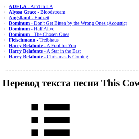
ADÉLA
- Ain't in LA
Alyssa Grace
- Bloodstream
Angstland
- Endzeit
Dominum
- Don't Get Bitten by the Wrong Ones (Acoustic)
Dominum
- Half Alive
Dominum
- The Chosen Ones
Fleischmann
- Treibhaus
Harry Belafonte
- A Fool for You
Harry Belafonte
- A Star in the East
Harry Belafonte
- Christmas Is Coming
Перевод текста песни This Co