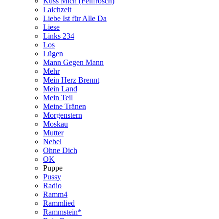
Küss Mich (Fellfrosch)
Laichzeit
Liebe Ist für Alle Da
Liese
Links 234
Los
Lügen
Mann Gegen Mann
Mehr
Mein Herz Brennt
Mein Land
Mein Teil
Meine Tränen
Morgenstern
Moskau
Mutter
Nebel
Ohne Dich
OK
Puppe
Pussy
Radio
Ramm4
Rammlied
Rammstein*