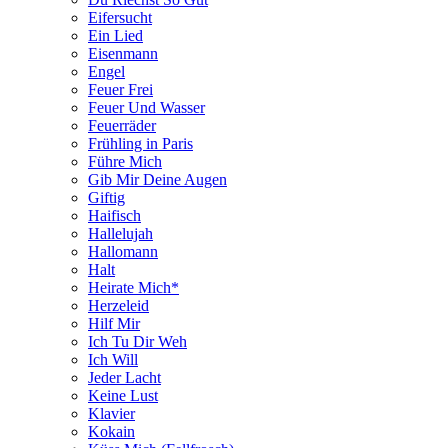
Eifersucht
Ein Lied
Eisenmann
Engel
Feuer Frei
Feuer Und Wasser
Feuerräder
Frühling in Paris
Führe Mich
Gib Mir Deine Augen
Giftig
Haifisch
Hallelujah
Hallomann
Halt
Heirate Mich*
Herzeleid
Hilf Mir
Ich Tu Dir Weh
Ich Will
Jeder Lacht
Keine Lust
Klavier
Kokain