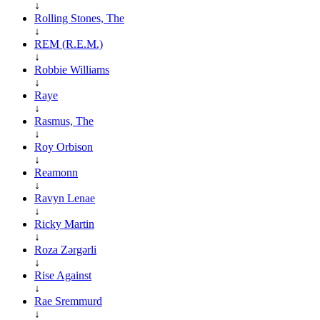
↓
Rolling Stones, The
↓
REM (R.E.M.)
↓
Robbie Williams
↓
Raye
↓
Rasmus, The
↓
Roy Orbison
↓
Reamonn
↓
Ravyn Lenae
↓
Ricky Martin
↓
Roza Zərgərli
↓
Rise Against
↓
Rae Sremmurd
↓