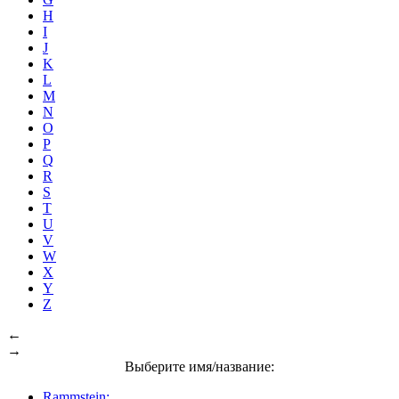
H
I
J
K
L
M
N
O
P
Q
R
S
T
U
V
W
X
Y
Z
←
→
Выберите имя/название:
Rammstein: