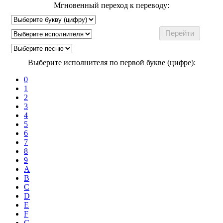
Мгновенный переход к переводу:
Выберите исполнителя по первой букве (цифре):
0
1
2
3
4
5
6
7
8
9
A
B
C
D
E
F
G