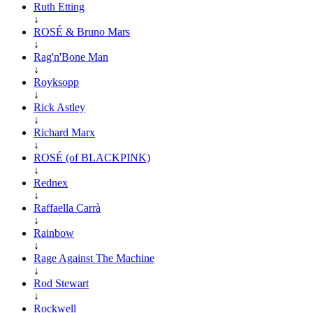
Ruth Etting
↓
ROSÉ & Bruno Mars
↓
Rag'n'Bone Man
↓
Royksopp
↓
Rick Astley
↓
Richard Marx
↓
ROSÉ (of BLACKPINK)
↓
Rednex
↓
Raffaella Carrà
↓
Rainbow
↓
Rage Against The Machine
↓
Rod Stewart
↓
Rockwell