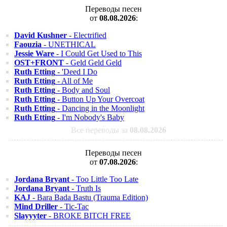
Переводы песен
от
08.08.2026
:
David Kushner
- Electrified
Faouzia
- UNETHICAL
Jessie Ware
- I Could Get Used to This
OST+FRONT
- Geld Geld Geld
Ruth Etting
- 'Deed I Do
Ruth Etting
- All of Me
Ruth Etting
- Body and Soul
Ruth Etting
- Button Up Your Overcoat
Ruth Etting
- Dancing in the Moonlight
Ruth Etting
- I'm Nobody's Baby
Все переводы за
08.08.2026
Переводы песен
от
07.08.2026
:
Jordana Bryant
- Too Little Too Late
Jordana Bryant
- Truth Is
KAJ
- Bara Bada Bastu (Trauma Edition)
Mind Driller
- Tic-Tac
Slayyyter
- BROKE BITCH FREE