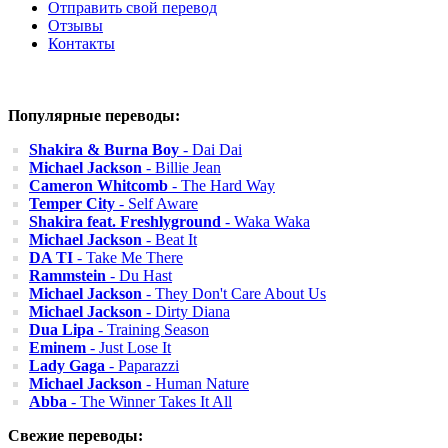
Отправить свой перевод
Отзывы
Контакты
Популярные переводы:
Shakira & Burna Boy
- Dai Dai
Michael Jackson
- Billie Jean
Cameron Whitcomb
- The Hard Way
Temper City
- Self Aware
Shakira feat. Freshlyground
- Waka Waka
Michael Jackson
- Beat It
DA TI
- Take Me There
Rammstein
- Du Hast
Michael Jackson
- They Don't Care About Us
Michael Jackson
- Dirty Diana
Dua Lipa
- Training Season
Eminem
- Just Lose It
Lady Gaga
- Paparazzi
Michael Jackson
- Human Nature
Abba
- The Winner Takes It All
Свежие переводы: