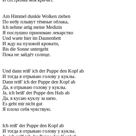
Am Himmel dunkle Wolken ziehen
По небу плывут тёмные облака,
Ich nehme artig meine Medizin
Я послушно принимаю лекарство
Und warte hier im Daunenbett
И жду на пуховой кровати,
Bis die Sonne untergeht
Пока не зайдёт солнце.
Und dann reiß' ich der Puppe den Kopf ab
И тогда я отрываю голову у куклы.
Dann reiß' ich der Puppe den Kopf ab
Да, я отрываю голову у куклы.
Ja, ich beiß' der Puppe den Hals ab
Да, я кусаю куклу за шею.
Es geht mir nicht gut
Я плохо себя чувствую.
Ich reiß' der Puppe den Kopf ab
И тогда я отрываю голову у куклы.