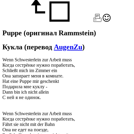
Puppe
(оригинал Rammstein)
Кукла
(перевод
AugenZu
)
Wenn Schwesterlein zur Arbeit muss
Когда сестрёнке нужно поработать,
Schließt mich im Zimmer ein
Она запирает меня в комнате.
Hat eine Puppe mir geschenkt
Подарила мне куклу -
Dann bin ich nicht allein
С ней я не одинок.
Wenn Schwesterlein zur Arbeit muss
Когда сестрёнке нужно поработать,
Fährt sie nicht mit der Bahn
Она не едет на поезде,