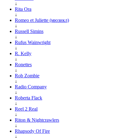
↓
Rita Ora
↓
Romeo et Juliette (мюзикл)
↓
Russell Simins
↓
Rufus Wainwright
↓
R. Kelly
↓
Ronettes
↓
Rob Zombie
↓
Radio Company
↓
Roberta Flack
↓
Reel 2 Real
↓
Riton & Nightcrawlers
↓
Rhapsody Of Fire
↓