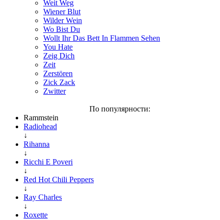
Weit Weg
Wiener Blut
Wilder Wein
Wo Bist Du
Wollt Ihr Das Bett In Flammen Sehen
You Hate
Zeig Dich
Zeit
Zerstören
Zick Zack
Zwitter
По популярности:
Rammstein
Radiohead
↓
Rihanna
↓
Ricchi E Poveri
↓
Red Hot Chili Peppers
↓
Ray Charles
↓
Roxette