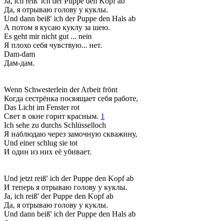
Ja, ich reiß' ich der Puppe den Kopf ab
Да, я отрываю голову у куклы.
Und dann beiß' ich der Puppe den Hals ab
А потом я кусаю куклу за шею.
Es geht mir nicht gut ... nein
Я плохо себя чувствую... нет.
Dam-dam
Дам-дам.
Wenn Schwesterlein der Arbeit frönt
Когда сестрёнка посвящает себя работе,
Das Licht im Fenster rot
Свет в окне горит красным.
1
Ich sehe zu durchs Schlüsselloch
Я наблюдаю через замочную скважину,
Und einer schlug sie tot
И один из них её убивает.
Und jetzt reiß' ich der Puppe den Kopf ab
И теперь я отрываю голову у куклы.
Ja, ich reiß' der Puppe den Kopf ab
Да, я отрываю голову у куклы.
Und dann beiß' ich der Puppe den Hals ab