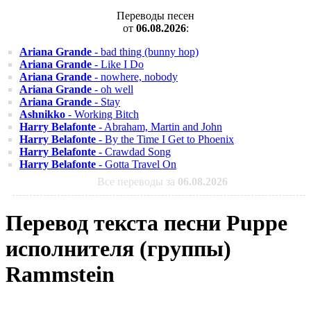
Переводы песен
от
06.08.2026
:
Ariana Grande
- bad thing (bunny hop)
Ariana Grande
- Like I Do
Ariana Grande
- nowhere, nobody
Ariana Grande
- oh well
Ariana Grande
- Stay
Ashnikko
- Working Bitch
Harry Belafonte
- Abraham, Martin and John
Harry Belafonte
- By the Time I Get to Phoenix
Harry Belafonte
- Crawdad Song
Harry Belafonte
- Gotta Travel On
Все переводы за
06.08.2026
Перевод текста песни Puppe
исполнителя (группы)
Rammstein