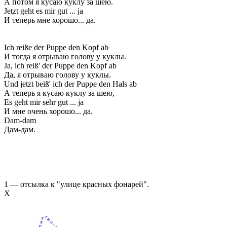
А потом я кусаю куклу за шею.
Jetzt geht es mir gut ... ja
И теперь мне хорошо... да.
Ich reiße der Puppe den Kopf ab
И тогда я отрываю голову у куклы.
Ja, ich reiß' der Puppe den Kopf ab
Да, я отрываю голову у куклы.
Und jetzt beiß' ich der Puppe den Hals ab
А теперь я кусаю куклу за шею,
Es geht mir sehr gut ... ja
И мне очень хорошо... да.
Dam-dam
Дам-дам.
1 — отсылка к "улице красных фонарей".
Х