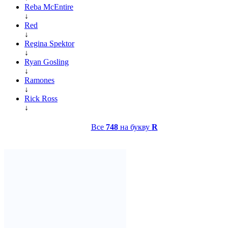
Reba McEntire
↓
Red
↓
Regina Spektor
↓
Ryan Gosling
↓
Ramones
↓
Rick Ross
↓
Все
748
на букву
R