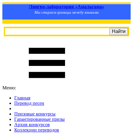
Лингво-лаборатория «Амальгама»
Мы стираем границы между языками
Меню:
Главная
Перевод песен
S
m
i
l
e
R
a
t
e
Призовые конкурсы
Гарантированные призы
Архив конкурсов
Коллекции переводов