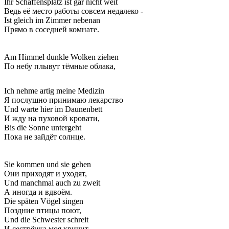
Ihr Schaffensplatz ist gar nicht weit
Ведь её место работы совсем недалеко -
Ist gleich im Zimmer nebenan
Прямо в соседней комнате.
Am Himmel dunkle Wolken ziehen
По небу плывут тёмные облака,
Ich nehme artig meine Medizin
Я послушно принимаю лекарство
Und warte hier im Daunenbett
И жду на пуховой кровати,
Bis die Sonne untergeht
Пока не зайдёт солнце.
Sie kommen und sie gehen
Они приходят и уходят,
Und manchmal auch zu zweit
А иногда и вдвоём.
Die späten Vögel singen
Поздние птицы поют,
Und die Schwester schreit
И сестрёнка моя кричит.