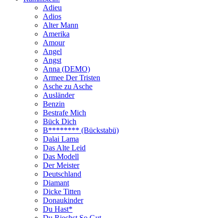
Adieu
Adios
Alter Mann
Amerika
Amour
Angel
Angst
Anna (DEMO)
Armee Der Tristen
Asche zu Asche
Ausländer
Benzin
Bestrafe Mich
Bück Dich
B******** (Bückstabü)
Dalai Lama
Das Alte Leid
Das Modell
Der Meister
Deutschland
Diamant
Dicke Titten
Donaukinder
Du Hast*
Du Riechst So Gut