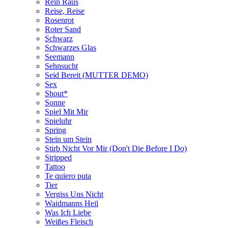
Rein Raus
Reise, Reise
Rosenrot
Roter Sand
Schwarz
Schwarzes Glas
Seemann
Sehnsucht
Seid Bereit (MUTTER DEMO)
Sex
Shout*
Sonne
Spiel Mit Mir
Spieluhr
Spring
Stein um Stein
Stirb Nicht Vor Mir (Don't Die Before I Do)
Stripped
Tattoo
Te quiero puta
Tier
Vergiss Uns Nicht
Waidmanns Heil
Was Ich Liebe
Weißes Fleisch