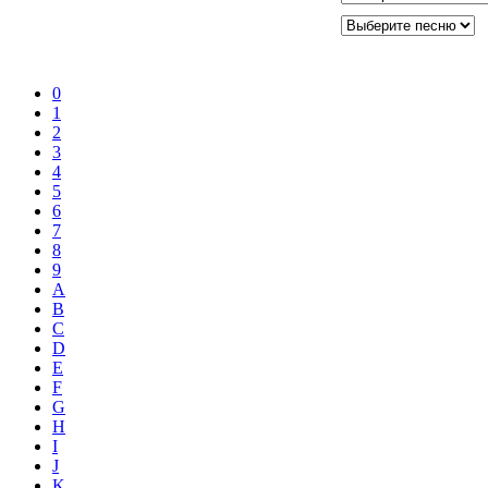
0
1
2
3
4
5
6
7
8
9
A
B
C
D
E
F
G
H
I
J
K