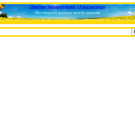
Лингво-лаборатория «Амальгама»
Мы стираем границы между языками