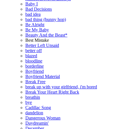
Baby I
Bad Decisions
bad idea
bad thing (bunny hop)
Be Alright
Be My Baby
Beauty And the Beast*
Best Mistake
Better Left Unsaid
better off
blazed
bloodline
borderline
Boyfriend
Boyfriend Material
Break Free
break up with your girlfriend, i'm bored
Break Your Heart Right Back
breathin
bye
Cadillac Song
dandelion
Dangerous Woman
Daydreamin'
December