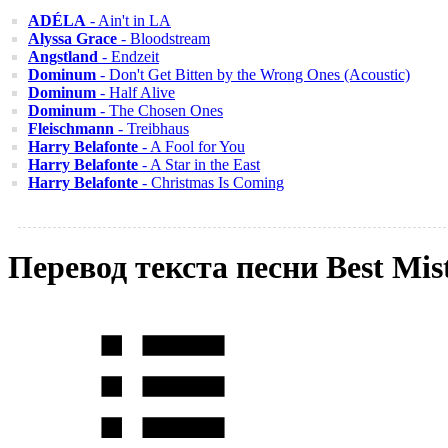
ADÉLA
- Ain't in LA
Alyssa Grace
- Bloodstream
Angstland
- Endzeit
Dominum
- Don't Get Bitten by the Wrong Ones (Acoustic)
Dominum
- Half Alive
Dominum
- The Chosen Ones
Fleischmann
- Treibhaus
Harry Belafonte
- A Fool for You
Harry Belafonte
- A Star in the East
Harry Belafonte
- Christmas Is Coming
Перевод текста песни Best Mi