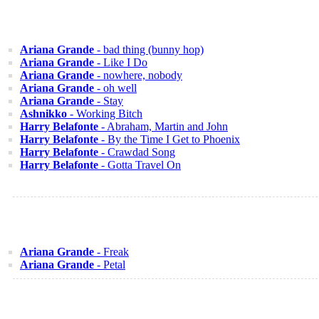
Ariana Grande
- bad thing (bunny hop)
Ariana Grande
- Like I Do
Ariana Grande
- nowhere, nobody
Ariana Grande
- oh well
Ariana Grande
- Stay
Ashnikko
- Working Bitch
Harry Belafonte
- Abraham, Martin and John
Harry Belafonte
- By the Time I Get to Phoenix
Harry Belafonte
- Crawdad Song
Harry Belafonte
- Gotta Travel On
Ariana Grande
- Freak
Ariana Grande
- Petal