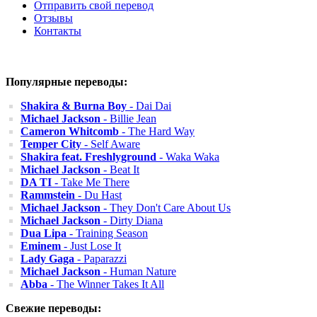
Отправить свой перевод
Отзывы
Контакты
Популярные переводы:
Shakira & Burna Boy
- Dai Dai
Michael Jackson
- Billie Jean
Cameron Whitcomb
- The Hard Way
Temper City
- Self Aware
Shakira feat. Freshlyground
- Waka Waka
Michael Jackson
- Beat It
DA TI
- Take Me There
Rammstein
- Du Hast
Michael Jackson
- They Don't Care About Us
Michael Jackson
- Dirty Diana
Dua Lipa
- Training Season
Eminem
- Just Lose It
Lady Gaga
- Paparazzi
Michael Jackson
- Human Nature
Abba
- The Winner Takes It All
Свежие переводы: