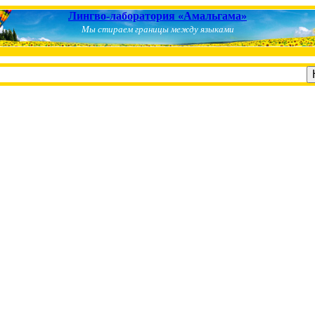
Лингво-лаборатория «Амальгама»
Мы стираем границы между языками