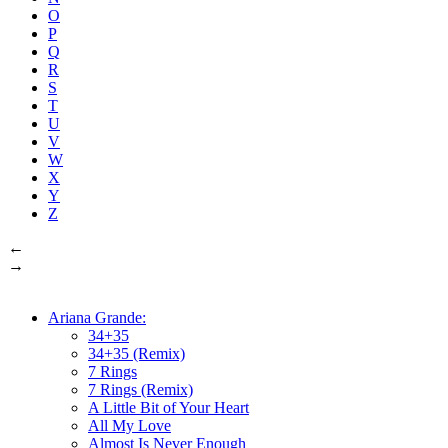
O
P
Q
R
S
T
U
V
W
X
Y
Z
←
→
Ariana Grande:
34+35
34+35 (Remix)
7 Rings
7 Rings (Remix)
A Little Bit of Your Heart
All My Love
Almost Is Never Enough