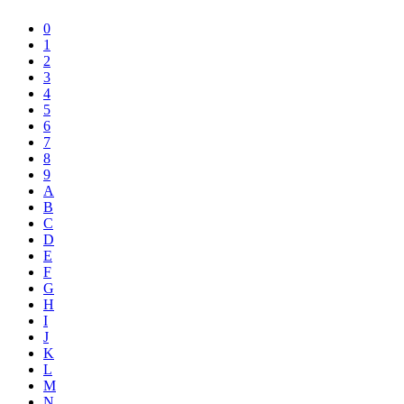
0
1
2
3
4
5
6
7
8
9
A
B
C
D
E
F
G
H
I
J
K
L
M
N