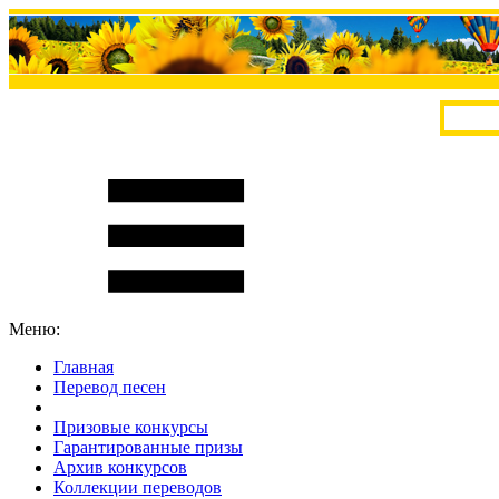
Меню:
Главная
Перевод песен
S
m
i
l
e
R
a
t
e
Призовые конкурсы
Гарантированные призы
Архив конкурсов
Коллекции переводов