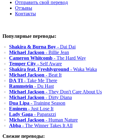
Отправить свой перевод
Отзывы
Контакты
Популярные переводы:
Shakira & Burna Boy
- Dai Dai
Michael Jackson
- Billie Jean
Cameron Whitcomb
- The Hard Way
Temper City
- Self Aware
Shakira feat. Freshlyground
- Waka Waka
Michael Jackson
- Beat It
DA TI
- Take Me There
Rammstein
- Du Hast
Michael Jackson
- They Don't Care About Us
Michael Jackson
- Dirty Diana
Dua Lipa
- Training Season
Eminem
- Just Lose It
Lady Gaga
- Paparazzi
Michael Jackson
- Human Nature
Abba
- The Winner Takes It All
Свежие переводы: