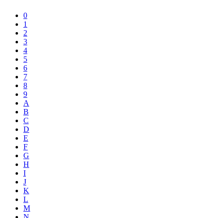
0
1
2
3
4
5
6
7
8
9
A
B
C
D
E
F
G
H
I
J
K
L
M
N