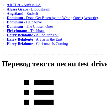
ADÉLA
- Ain't in LA
Alyssa Grace
- Bloodstream
Angstland
- Endzeit
Dominum
- Don't Get Bitten by the Wrong Ones (Acoustic)
Dominum
- Half Alive
Dominum
- The Chosen Ones
Fleischmann
- Treibhaus
Harry Belafonte
- A Fool for You
Harry Belafonte
- A Star in the East
Harry Belafonte
- Christmas Is Coming
Перевод текста песни test dri