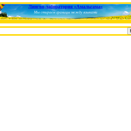
Лингво-лаборатория «Амальгама»
Мы стираем границы между языками