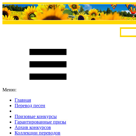
Меню:
Главная
Перевод песен
S
m
i
l
e
R
a
t
e
Призовые конкурсы
Гарантированные призы
Архив конкурсов
Коллекции переводов