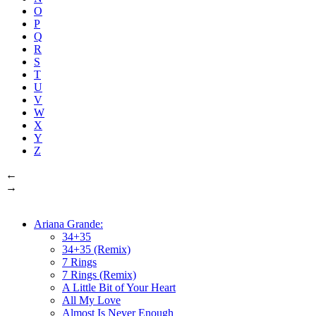
O
P
Q
R
S
T
U
V
W
X
Y
Z
←
→
Ariana Grande:
34+35
34+35 (Remix)
7 Rings
7 Rings (Remix)
A Little Bit of Your Heart
All My Love
Almost Is Never Enough