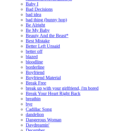
Baby I
Bad Decisions
bad idea
bad thing (bunny hop)
Be Alright
Be My Baby
Beauty And the Beast*
Best Mistake
Better Left Unsaid
better off
blazed
bloodline
borderline
Boyfriend
Boyfriend Material
Break Free
break up with your girlfriend, i'm bored
Break Your Heart Right Back
breathin
bye
Cadillac Song
dandelion
Dangerous Woman
Daydreamin'
December