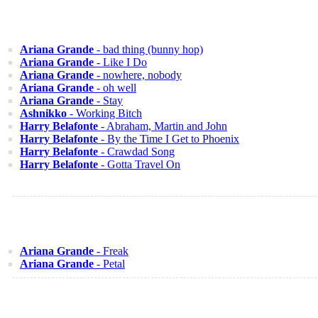
Ariana Grande
- bad thing (bunny hop)
Ariana Grande
- Like I Do
Ariana Grande
- nowhere, nobody
Ariana Grande
- oh well
Ariana Grande
- Stay
Ashnikko
- Working Bitch
Harry Belafonte
- Abraham, Martin and John
Harry Belafonte
- By the Time I Get to Phoenix
Harry Belafonte
- Crawdad Song
Harry Belafonte
- Gotta Travel On
Ariana Grande
- Freak
Ariana Grande
- Petal