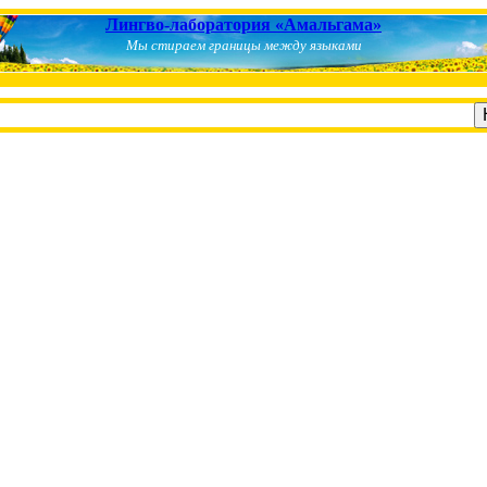
Лингво-лаборатория «Амальгама»
Мы стираем границы между языками