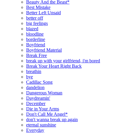
Beauty And the Beast*
Best Mistake
Better Left Unsaid
better off
big feelings
blazed
bloodline
borderline
Boyfriend
Boyfriend Material
Break Free
break up with your girlfriend, i'm bored
Break Your Heart Right Back
breathin
bye
Cadillac Song
dandelion
Dangerous Woman
Daydreamin'
December
Die in Your Arms
Don't Call Me Angel*
don't wanna break up again
eternal sunshine
Everyday