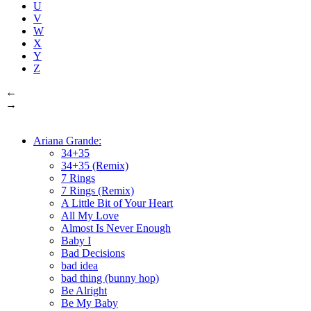
U
V
W
X
Y
Z
←
→
Ariana Grande:
34+35
34+35 (Remix)
7 Rings
7 Rings (Remix)
A Little Bit of Your Heart
All My Love
Almost Is Never Enough
Baby I
Bad Decisions
bad idea
bad thing (bunny hop)
Be Alright
Be My Baby