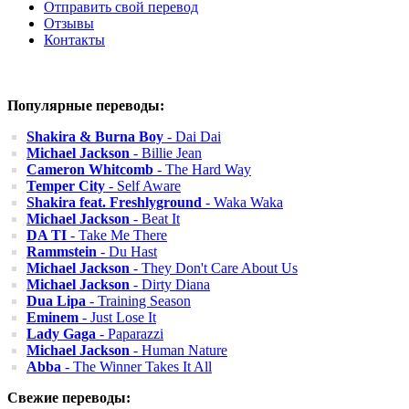
Отправить свой перевод
Отзывы
Контакты
Популярные переводы:
Shakira & Burna Boy
- Dai Dai
Michael Jackson
- Billie Jean
Cameron Whitcomb
- The Hard Way
Temper City
- Self Aware
Shakira feat. Freshlyground
- Waka Waka
Michael Jackson
- Beat It
DA TI
- Take Me There
Rammstein
- Du Hast
Michael Jackson
- They Don't Care About Us
Michael Jackson
- Dirty Diana
Dua Lipa
- Training Season
Eminem
- Just Lose It
Lady Gaga
- Paparazzi
Michael Jackson
- Human Nature
Abba
- The Winner Takes It All
Свежие переводы: