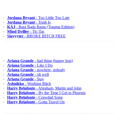
Jordana Bryant
- Too Little Too Late
Jordana Bryant
- Truth Is
KAJ
- Bara Bada Bastu (Trauma Edition)
Mind Driller
- Tic-Tac
Slayyyter
- BROKE BITCH FREE
Ariana Grande
- bad thing (bunny hop)
Ariana Grande
- Like I Do
Ariana Grande
- nowhere, nobody
Ariana Grande
- oh well
Ariana Grande
- Stay
Ashnikko
- Working Bitch
Harry Belafonte
- Abraham, Martin and John
Harry Belafonte
- By the Time I Get to Phoenix
Harry Belafonte
- Crawdad Song
Harry Belafonte
- Gotta Travel On