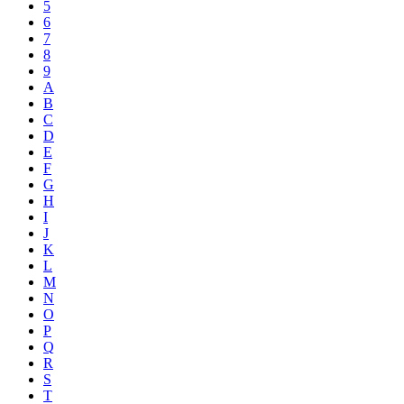
5
6
7
8
9
A
B
C
D
E
F
G
H
I
J
K
L
M
N
O
P
Q
R
S
T