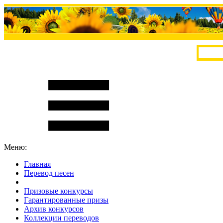
Меню:
Главная
Перевод песен
S
m
i
l
e
R
a
t
e
Призовые конкурсы
Гарантированные призы
Архив конкурсов
Коллекции переводов