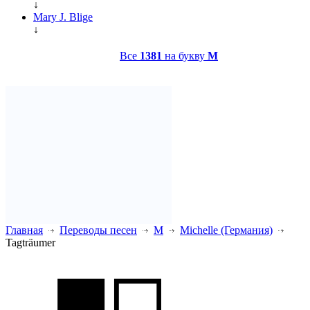
↓
Mary J. Blige
↓
Все
1381
на букву
M
Главная
Переводы песен
M
Michelle (Германия)
Tagträumer