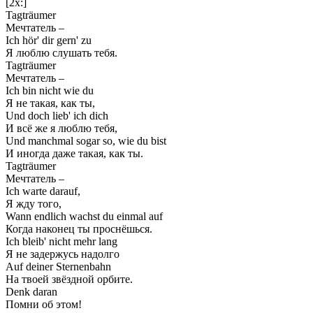
[2x:]
Tagträumer
Мечтатель –
Ich hör' dir gern' zu
Я люблю слушать тебя.
Tagträumer
Мечтатель –
Ich bin nicht wie du
Я не такая, как ты,
Und doch lieb' ich dich
И всё же я люблю тебя,
Und manchmal sogar so, wie du bist
И иногда даже такая, как ты.
Tagträumer
Мечтатель –
Ich warte darauf,
Я жду того,
Wann endlich wachst du einmal auf
Когда наконец ты проснёшься.
Ich bleib' nicht mehr lang
Я не задержусь надолго
Auf deiner Sternenbahn
На твоей звёздной орбите.
Denk daran
Помни об этом!