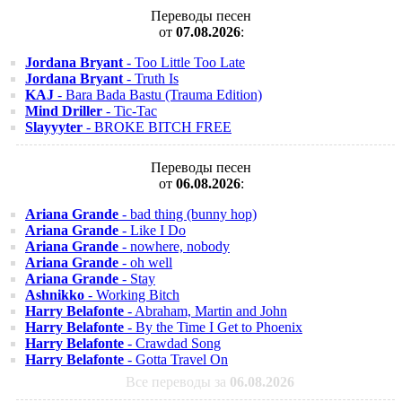
Переводы песен
от
07.08.2026
:
Jordana Bryant
- Too Little Too Late
Jordana Bryant
- Truth Is
KAJ
- Bara Bada Bastu (Trauma Edition)
Mind Driller
- Tic-Tac
Slayyyter
- BROKE BITCH FREE
Переводы песен
от
06.08.2026
:
Ariana Grande
- bad thing (bunny hop)
Ariana Grande
- Like I Do
Ariana Grande
- nowhere, nobody
Ariana Grande
- oh well
Ariana Grande
- Stay
Ashnikko
- Working Bitch
Harry Belafonte
- Abraham, Martin and John
Harry Belafonte
- By the Time I Get to Phoenix
Harry Belafonte
- Crawdad Song
Harry Belafonte
- Gotta Travel On
Все переводы за
06.08.2026