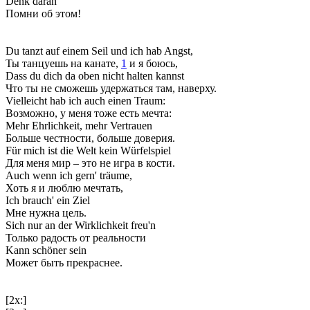
Denk daran
Помни об этом!
Du tanzt auf einem Seil und ich hab Angst,
Ты танцуешь на канате,
1
и я боюсь,
Dass du dich da oben nicht halten kannst
Что ты не сможешь удержаться там, наверху.
Vielleicht hab ich auch einen Traum:
Возможно, у меня тоже есть мечта:
Mehr Ehrlichkeit, mehr Vertrauen
Больше честности, больше доверия.
Für mich ist die Welt kein Würfelspiel
Для меня мир – это не игра в кости.
Auch wenn ich gern' träume,
Хоть я и люблю мечтать,
Ich brauch' ein Ziel
Мне нужна цель.
Sich nur an der Wirklichkeit freu'n
Только радость от реальности
Kann schöner sein
Может быть прекраснее.
[2x:]