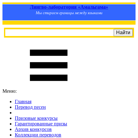
Лингво-лаборатория «Амальгама»
Мы стираем границы между языками
Меню:
Главная
Перевод песен
S
m
i
l
e
R
a
t
e
Призовые конкурсы
Гарантированные призы
Архив конкурсов
Коллекции переводов