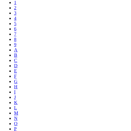
1
2
3
4
5
6
7
8
9
A
B
C
D
E
F
G
H
I
J
K
L
M
N
O
P