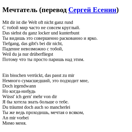
Мечтатель
(перевод
Сергей Есенин
)
Mit dir ist die Welt oft nicht ganz rund
С тобой мир часто не совсем круглый.
Das siehst du ganz locker und kunterbunt
Ты видишь это совершенно раскованно и ярко.
Tiefgang, das gibt's bei dir nicht,
Падение невозможно с тобой,
Weil du ja nur drüberfliegst
Потому что ты просто паришь над этим.
Ein bisschen verrückt, das passt zu mir
Немного сумасшедший, это подходит мне,
Doch irgendwann
Но когда-нибудь
Wüsst' ich gern' mehr von dir
Я бы хотела знать больше о тебе.
Du träumst doch auch so mancherlei
Ты же ведь проходишь, мечтая о всяком,
An mir vorbei
Мимо меня.