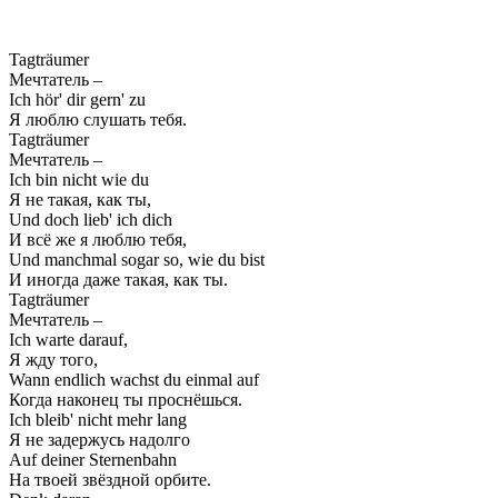
Tagträumer
Мечтатель –
Ich hör' dir gern' zu
Я люблю слушать тебя.
Tagträumer
Мечтатель –
Ich bin nicht wie du
Я не такая, как ты,
Und doch lieb' ich dich
И всё же я люблю тебя,
Und manchmal sogar so, wie du bist
И иногда даже такая, как ты.
Tagträumer
Мечтатель –
Ich warte darauf,
Я жду того,
Wann endlich wachst du einmal auf
Когда наконец ты проснёшься.
Ich bleib' nicht mehr lang
Я не задержусь надолго
Auf deiner Sternenbahn
На твоей звёздной орбите.