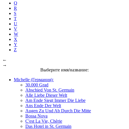
Q
R
S
T
U
V
W
X
Y
Z
←
→
Выберите имя/название:
Michelle (Германия):
30.000 Grad
Abschied Von St. Germain
Alle Liebe Dieser Welt
Am Ende Siegt Immer Die Liebe
Ans Ende Der Welt
Augen Zu Und Ab Durch Die Mitte
Bossa Nova
C'est La Vie, Chèrie
Das Hotel in St. Germain