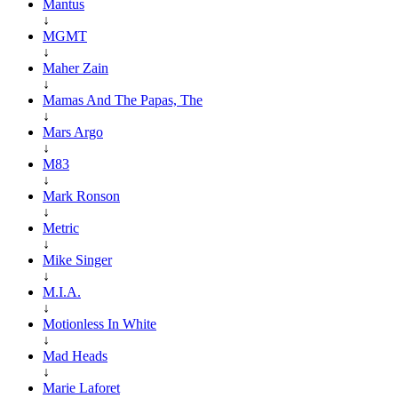
Mantus
↓
MGMT
↓
Maher Zain
↓
Mamas And The Papas, The
↓
Mars Argo
↓
M83
↓
Mark Ronson
↓
Metric
↓
Mike Singer
↓
M.I.A.
↓
Motionless In White
↓
Mad Heads
↓
Marie Laforet