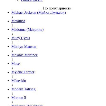
По популярности:
Michael Jackson (Майкл Джексон)
↓
Metallica
↓
Madonna (Мадонна)
↓
Miley Cyrus
↓
Marilyn Manson
↓
Melanie Martinez
↓
Muse
↓
Mylène Farmer
↓
Måneskin
↓
Modern Talking
↓
Maroon 5
↓