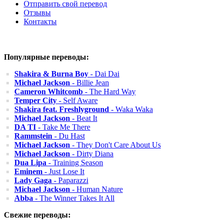
Отправить свой перевод
Отзывы
Контакты
Популярные переводы:
Shakira & Burna Boy
- Dai Dai
Michael Jackson
- Billie Jean
Cameron Whitcomb
- The Hard Way
Temper City
- Self Aware
Shakira feat. Freshlyground
- Waka Waka
Michael Jackson
- Beat It
DA TI
- Take Me There
Rammstein
- Du Hast
Michael Jackson
- They Don't Care About Us
Michael Jackson
- Dirty Diana
Dua Lipa
- Training Season
Eminem
- Just Lose It
Lady Gaga
- Paparazzi
Michael Jackson
- Human Nature
Abba
- The Winner Takes It All
Свежие переводы: