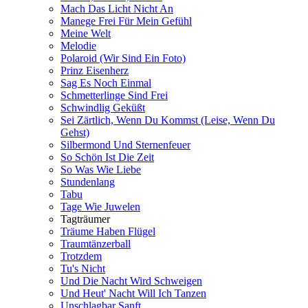
Mach Das Licht Nicht An
Manege Frei Für Mein Gefühl
Meine Welt
Melodie
Polaroid (Wir Sind Ein Foto)
Prinz Eisenherz
Sag Es Noch Einmal
Schmetterlinge Sind Frei
Schwindlig Geküßt
Sei Zärtlich, Wenn Du Kommst (Leise, Wenn Du
Gehst)
Silbermond Und Sternenfeuer
So Schön Ist Die Zeit
So Was Wie Liebe
Stundenlang
Tabu
Tage Wie Juwelen
Tagträumer
Träume Haben Flügel
Traumtänzerball
Trotzdem
Tu's Nicht
Und Die Nacht Wird Schweigen
Und Heut' Nacht Will Ich Tanzen
Unschlagbar Sanft