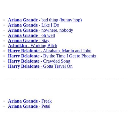
Ariana Grande
- bad thing (bunny hop)
Ariana Grande
- Like I Do
Ariana Grande
- nowhere, nobody
Ariana Grande
- oh well
Ariana Grande
- Stay
Ashnikko
- Working Bitch
Harry Belafonte
- Abraham, Martin and John
Harry Belafonte
- By the Time I Get to Phoenix
Harry Belafonte
- Crawdad Song
Harry Belafonte
- Gotta Travel On
Ariana Grande
- Freak
Ariana Grande
- Petal