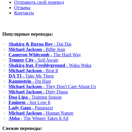
Отправить свой перевод
Отзывы
Контакты
Популярные переводы:
Shakira & Burna Boy
- Dai Dai
Michael Jackson
- Billie Jean
Cameron Whitcomb
- The Hard Way
Temper City
- Self Aware
Shakira feat. Freshlyground
- Waka Waka
Michael Jackson
- Beat It
DA TI
- Take Me There
Rammstein
- Du Hast
Michael Jackson
- They Don't Care About Us
Michael Jackson
- Dirty Diana
Dua Lipa
- Training Season
Eminem
- Just Lose It
Lady Gaga
- Paparazzi
Michael Jackson
- Human Nature
Abba
- The Winner Takes It All
Свежие переводы: