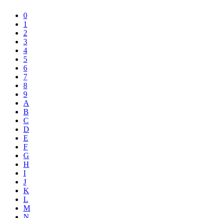
0
1
2
3
4
5
6
7
8
9
A
B
C
D
E
F
G
H
I
J
K
L
M
N