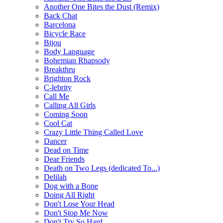
Another One Bites the Dust (Remix)
Back Chat
Barcelona
Bicycle Race
Bijou
Body Language
Bohemian Rhapsody
Breakthru
Brighton Rock
C-lebrity
Call Me
Calling All Girls
Coming Soon
Cool Cat
Crazy Little Thing Called Love
Dancer
Dead on Time
Dear Friends
Death on Two Legs (dedicated To...)
Delilah
Dog with a Bone
Doing All Right
Don't Lose Your Head
Don't Stop Me Now
Don't Try So Hard