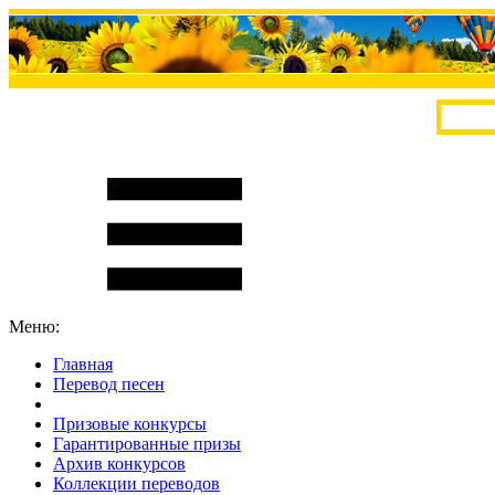
Меню:
Главная
Перевод песен
S
m
i
l
e
R
a
t
e
Призовые конкурсы
Гарантированные призы
Архив конкурсов
Коллекции переводов