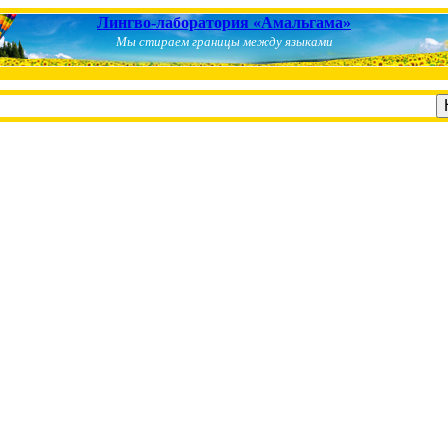
Лингво-лаборатория «Амальгама»
Мы стираем границы между языками