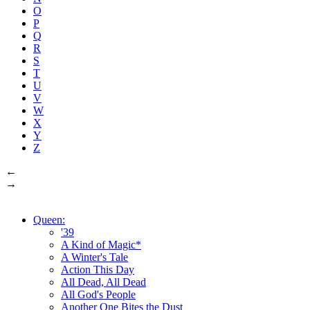
O
P
Q
R
S
T
U
V
W
X
Y
Z
←
→
Queen:
'39
A Kind of Magic*
A Winter's Tale
Action This Day
All Dead, All Dead
All God's People
Another One Bites the Dust