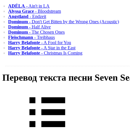
ADÉLA
- Ain't in LA
Alyssa Grace
- Bloodstream
Angstland
- Endzeit
Dominum
- Don't Get Bitten by the Wrong Ones (Acoustic)
Dominum
- Half Alive
Dominum
- The Chosen Ones
Fleischmann
- Treibhaus
Harry Belafonte
- A Fool for You
Harry Belafonte
- A Star in the East
Harry Belafonte
- Christmas Is Coming
Перевод текста песни Seven S