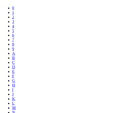
0
1
2
3
4
5
6
7
8
9
A
B
C
D
E
F
G
H
I
J
K
L
M
N