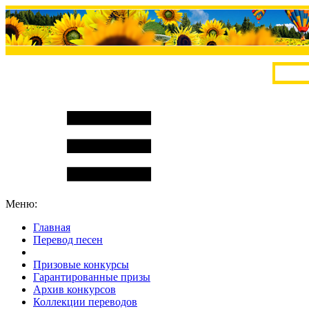
Меню:
Главная
Перевод песен
S
m
i
l
e
R
a
t
e
Призовые конкурсы
Гарантированные призы
Архив конкурсов
Коллекции переводов