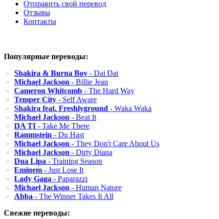
Отправить свой перевод
Отзывы
Контакты
Популярные переводы:
Shakira & Burna Boy
- Dai Dai
Michael Jackson
- Billie Jean
Cameron Whitcomb
- The Hard Way
Temper City
- Self Aware
Shakira feat. Freshlyground
- Waka Waka
Michael Jackson
- Beat It
DA TI
- Take Me There
Rammstein
- Du Hast
Michael Jackson
- They Don't Care About Us
Michael Jackson
- Dirty Diana
Dua Lipa
- Training Season
Eminem
- Just Lose It
Lady Gaga
- Paparazzi
Michael Jackson
- Human Nature
Abba
- The Winner Takes It All
Свежие переводы: