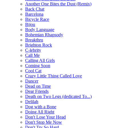
Another One Bites the Dust (Remix)
Back Chat
Barcelona
Bicycle Race
Bijou
Body Language
Bohemian Rhapsody
Breakthru
Brighton Rock
C-lebrity
Call Me
Calling All Girls
Coming Soon
Cool Cat
Crazy Little Thing Called Love
Dancer
Dead on Time
Dear Friends
Death on Two Legs (dedicated To...)
Delilah
Dog with a Bone
Doing All Right
Don't Lose Your Head
Don't Stop Me Now
Don't Try So Hard