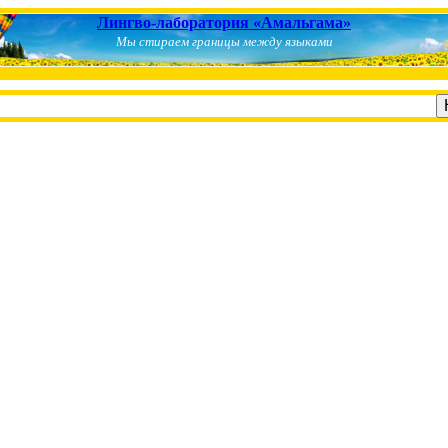
Лингво-лаборатория «Амальгама»
Мы стираем границы между языками