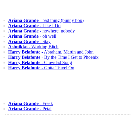
Ariana Grande
- bad thing (bunny hop)
Ariana Grande
- Like I Do
Ariana Grande
- nowhere, nobody
Ariana Grande
- oh well
Ariana Grande
- Stay
Ashnikko
- Working Bitch
Harry Belafonte
- Abraham, Martin and John
Harry Belafonte
- By the Time I Get to Phoenix
Harry Belafonte
- Crawdad Song
Harry Belafonte
- Gotta Travel On
Ariana Grande
- Freak
Ariana Grande
- Petal