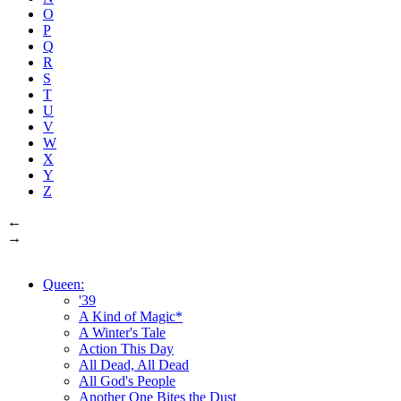
O
P
Q
R
S
T
U
V
W
X
Y
Z
←
→
Queen:
'39
A Kind of Magic*
A Winter's Tale
Action This Day
All Dead, All Dead
All God's People
Another One Bites the Dust