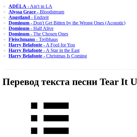
ADÉLA
- Ain't in LA
Alyssa Grace
- Bloodstream
Angstland
- Endzeit
Dominum
- Don't Get Bitten by the Wrong Ones (Acoustic)
Dominum
- Half Alive
Dominum
- The Chosen Ones
Fleischmann
- Treibhaus
Harry Belafonte
- A Fool for You
Harry Belafonte
- A Star in the East
Harry Belafonte
- Christmas Is Coming
Перевод текста песни Tear It