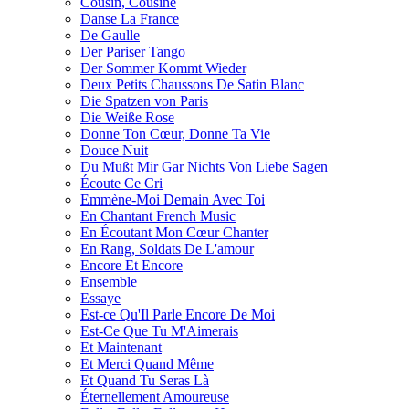
Cousin, Cousine
Danse La France
De Gaulle
Der Pariser Tango
Der Sommer Kommt Wieder
Deux Petits Chaussons De Satin Blanc
Die Spatzen von Paris
Die Weiße Rose
Donne Ton Cœur, Donne Ta Vie
Douce Nuit
Du Mußt Mir Gar Nichts Von Liebe Sagen
Écoute Сe Сri
Emmène-Moi Demain Avec Toi
En Chantant French Music
En Écoutant Mon Cœur Chanter
En Rang, Soldats De L'amour
Encore Et Encore
Ensemble
Essaye
Est-ce Qu'Il Parle Encore De Moi
Est-Ce Que Tu M'Aimerais
Et Maintenant
Et Merci Quand Même
Et Quand Tu Seras Là
Éternellement Amoureuse