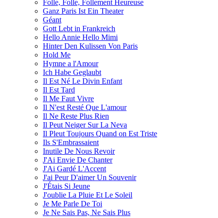
Folle, Folle, Follement Heureuse
Ganz Paris Ist Ein Theater
Géant
Gott Lebt in Frankreich
Hello Annie Hello Mimi
Hinter Den Kulissen Von Paris
Hold Me
Hymne a l'Amour
Ich Habe Geglaubt
Il Est Né Le Divin Enfant
Il Est Tard
Il Me Faut Vivre
Il N'est Resté Que L'amour
Il Ne Reste Plus Rien
Il Peut Neiger Sur La Neva
Il Pleut Toujours Quand on Est Triste
Ils S'Embrassaient
Inutile De Nous Revoir
J'Ai Envie De Chanter
J'Ai Gardé L'Accent
J'ai Peur D'aimer Un Souvenir
J'Étais Si Jeune
J'oublie La Pluie Et Le Soleil
Je Me Parle De Toi
Je Ne Sais Pas, Ne Sais Plus