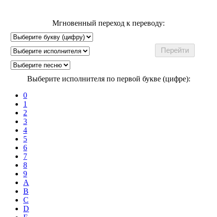
Мгновенный переход к переводу:
Выберите исполнителя по первой букве (цифре):
0
1
2
3
4
5
6
7
8
9
A
B
C
D