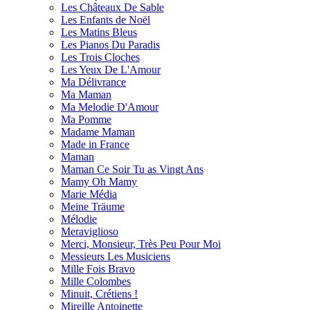
Les Châteaux De Sable
Les Enfants de Noël
Les Matins Bleus
Les Pianos Du Paradis
Les Trois Cloches
Les Yeux De L'Amour
Ma Délivrance
Ma Maman
Ma Melodie D'Amour
Ma Pomme
Madame Maman
Made in France
Maman
Maman Ce Soir Tu as Vingt Ans
Mamy Oh Mamy
Marie Média
Meine Träume
Mélodie
Meraviglioso
Merci, Monsieur, Très Peu Pour Moi
Messieurs Les Musiciens
Mille Fois Bravo
Mille Сolombes
Minuit, Crétiens !
Mireille Antoinette