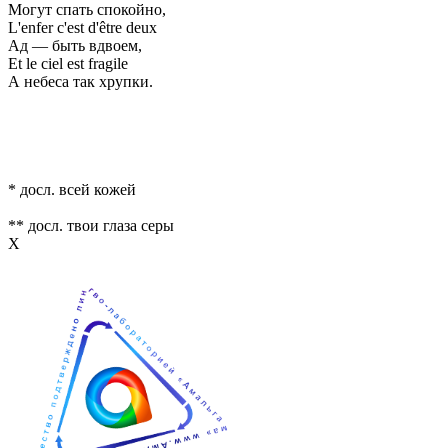
Могут спать спокойно,
L'enfer c'est d'être deux
Ад — быть вдвоем,
Et le ciel est fragile
А небеса так хрупки.
* досл. всей кожей
** досл. твои глаза серы
Х