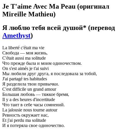
Je T'aime Avec Ma Peau
(оригинал
Mireille Mathieu)
Я люблю тебя всей душой*
(перевод
Amethyst
)
La liberté c'était ma vie
Свобода — моя жизнь,
C'était aussi ma solitude
Что прежде была и моим одиночеством.
On s'est aimés je t'ai suivi
Мы любили друг друга, я последовала за тобой,
J'ai partagé tes habitudes
Я разделила твои привычки.
C'est difficile un grand amour
Большая любовь — тяжкое бремя,
Il y a des heures d'incertitude
Что таит в себе часы сомнений.
La jalousie nous tourne autour
Ревность окружает нас,
Et j'ai perdu ma solitude
И я потеряла свое одиночество.