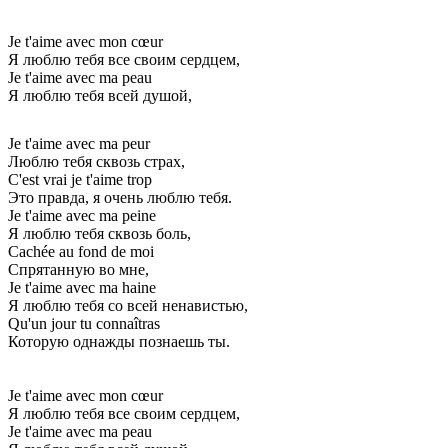
Je t'aime avec mon cœur
Я люблю тебя все своим сердцем,
Je t'aime avec ma peau
Я люблю тебя всей душой,
Je t'aime avec ma peur
Люблю тебя сквозь страх,
C'est vrai je t'aime trop
Это правда, я очень люблю тебя.
Je t'aime avec ma peine
Я люблю тебя сквозь боль,
Cachée au fond de moi
Спрятанную во мне,
Je t'aime avec ma haine
Я люблю тебя со всей ненавистью,
Qu'un jour tu connaîtras
Которую однажды познаешь ты.
Je t'aime avec mon cœur
Я люблю тебя все своим сердцем,
Je t'aime avec ma peau