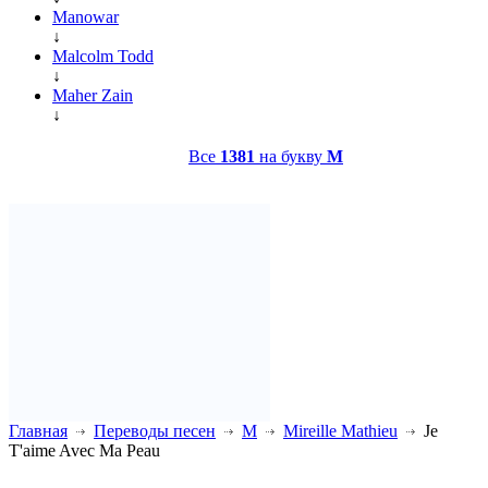
Manowar
↓
Malcolm Todd
↓
Maher Zain
↓
Все
1381
на букву
M
Главная
Переводы песен
M
Mireille Mathieu
Je
T'aime Avec Ma Peau