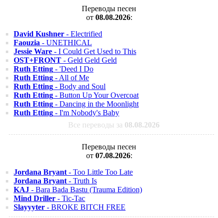
Переводы песен
от
08.08.2026
:
David Kushner
- Electrified
Faouzia
- UNETHICAL
Jessie Ware
- I Could Get Used to This
OST+FRONT
- Geld Geld Geld
Ruth Etting
- 'Deed I Do
Ruth Etting
- All of Me
Ruth Etting
- Body and Soul
Ruth Etting
- Button Up Your Overcoat
Ruth Etting
- Dancing in the Moonlight
Ruth Etting
- I'm Nobody's Baby
Все переводы за
08.08.2026
Переводы песен
от
07.08.2026
:
Jordana Bryant
- Too Little Too Late
Jordana Bryant
- Truth Is
KAJ
- Bara Bada Bastu (Trauma Edition)
Mind Driller
- Tic-Tac
Slayyyter
- BROKE BITCH FREE