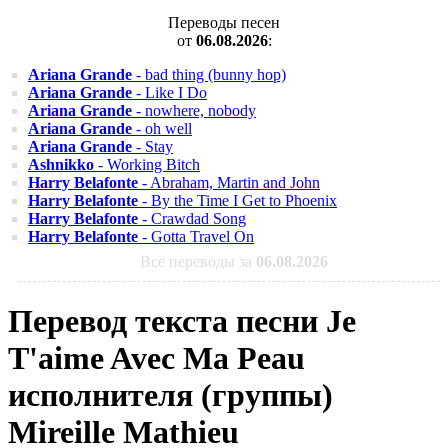
Переводы песен
от
06.08.2026
:
Ariana Grande
- bad thing (bunny hop)
Ariana Grande
- Like I Do
Ariana Grande
- nowhere, nobody
Ariana Grande
- oh well
Ariana Grande
- Stay
Ashnikko
- Working Bitch
Harry Belafonte
- Abraham, Martin and John
Harry Belafonte
- By the Time I Get to Phoenix
Harry Belafonte
- Crawdad Song
Harry Belafonte
- Gotta Travel On
Все переводы за
06.08.2026
Перевод текста песни Je
T'aime Avec Ma Peau
исполнителя (группы)
Mireille Mathieu