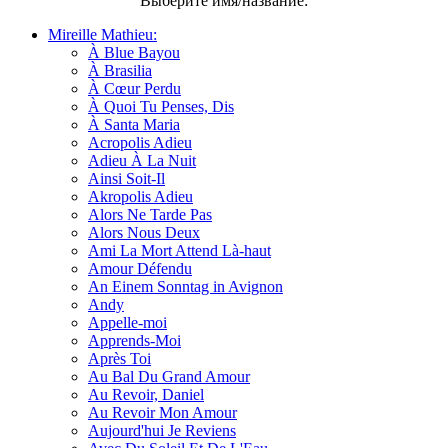
Выберите имя/название:
Mireille Mathieu:
À Blue Bayou
À Brasilia
À Cœur Perdu
À Quoi Tu Penses, Dis
À Santa Maria
Acropolis Adieu
Adieu À La Nuit
Ainsi Soit-Il
Akropolis Adieu
Alors Ne Tarde Pas
Alors Nous Deux
Ami La Mort Attend Là-haut
Amour Défendu
An Einem Sonntag in Avignon
Andy
Appelle-moi
Apprends-Moi
Après Toi
Au Bal Du Grand Amour
Au Revoir, Daniel
Au Revoir Mon Amour
Aujourd'hui Je Reviens