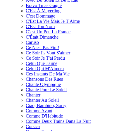
Avec Du Soleil Et De L'Eau
Bravo Tu as Gagné
C'Est À Mayerling
C'est Dommage
C'Est La Vie Mais Je T'Aime
C'Est Ton Nom
C’est Un Peu La France
C'Était Dimanche
Caruso
Ce N'est Pas Fini!
Ce Soir Ils Vont S'aimer
Ce Soir Je T'ai Perdu
Celui Que J'aime
Celui Qui M'Aimera
Ces Instants De Ma Vie
Chansons Des Rues
Chante Olympique
Chante Pour Le Soleil
Chanter
Chanter Au Soleil
Ciao, Bambino, Sorry
Comme Avant
Comme D'Habitude
Comme Deux Trains Dans La Nuit
Corsica