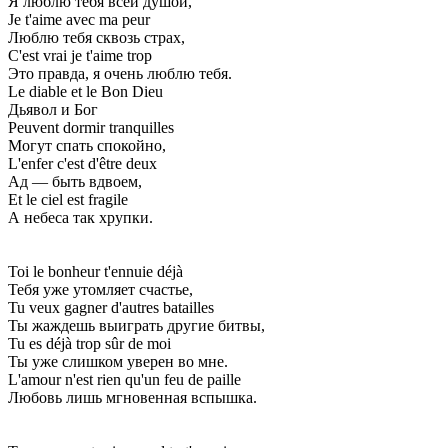
Я люблю тебя всей душой,
Je t'aime avec ma peur
Люблю тебя сквозь страх,
C'est vrai je t'aime trop
Это правда, я очень люблю тебя.
Le diable et le Bon Dieu
Дьявол и Бог
Peuvent dormir tranquilles
Могут спать спокойно,
L'enfer c'est d'être deux
Ад — быть вдвоем,
Et le ciel est fragile
А небеса так хрупки.
Toi le bonheur t'ennuie déjà
Тебя уже утомляет счастье,
Tu veux gagner d'autres batailles
Ты жаждешь выиграть другие битвы,
Tu es déjà trop sûr de moi
Ты уже слишком уверен во мне.
L'amour n'est rien qu'un feu de paille
Любовь лишь мгновенная вспышка.