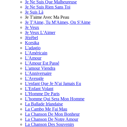
Je Ne Suis Que Malheureuse
Je Ne Suis Rien Sans Toi
Je Suis Là
Je T'aime Avec Ma Peau
Je T'Aime, Tu M'Aimes, On S'Aime
Je Veux
Je Veux L'Aimer
Jézébel
Korsika
L'adagio
L'Américain
L'Amour
L'Amour Est Passé
L'amour Viendra
L'Anniversaire
L'Aveugle
L'enfant Que Je N'ai Jamais Eu
L'Enfant Volant
L'Homme De Paris
L’homme Qui Sera Mon Homme
La Ballade Irlandaise
La Cambo Me Fai Mau
La Chanson De Mon Bonheur
La Chanson De Notre Amour
La Chanson Des Souvenirs