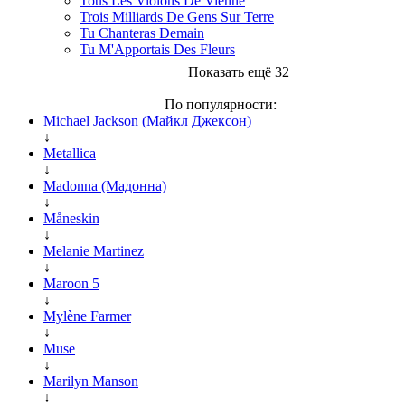
Tous Les Violons De Vienne
Trois Milliards De Gens Sur Terre
Tu Chanteras Demain
Tu M'Apportais Des Fleurs
Показать ещё 32
По популярности:
Michael Jackson (Майкл Джексон)
↓
Metallica
↓
Madonna (Мадонна)
↓
Måneskin
↓
Melanie Martinez
↓
Maroon 5
↓
Mylène Farmer
↓
Muse
↓
Marilyn Manson
↓