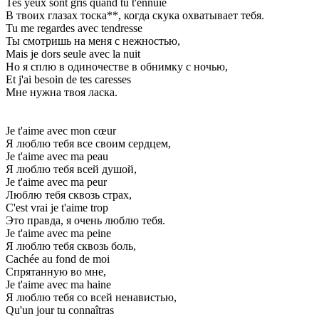
Tes yeux sont gris quand tu t'ennuie
В твоих глазах тоска**, когда скука охватывает тебя.
Tu me regardes avec tendresse
Ты смотришь на меня с нежностью,
Mais je dors seule avec la nuit
Но я сплю в одиночестве в обнимку с ночью,
Et j'ai besoin de tes caresses
Мне нужна твоя ласка.
Je t'aime avec mon cœur
Я люблю тебя все своим сердцем,
Je t'aime avec ma peau
Я люблю тебя всей душой,
Je t'aime avec ma peur
Люблю тебя сквозь страх,
C'est vrai je t'aime trop
Это правда, я очень люблю тебя.
Je t'aime avec ma peine
Я люблю тебя сквозь боль,
Cachée au fond de moi
Спрятанную во мне,
Je t'aime avec ma haine
Я люблю тебя со всей ненавистью,
Qu'un jour tu connaîtras