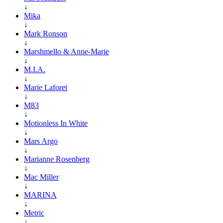
↓
Mika
↓
Mark Ronson
↓
Marshmello & Anne-Marie
↓
M.I.A.
↓
Marie Laforet
↓
M83
↓
Motionless In White
↓
Mars Argo
↓
Marianne Rosenberg
↓
Mac Miller
↓
MARINA
↓
Metric
↓