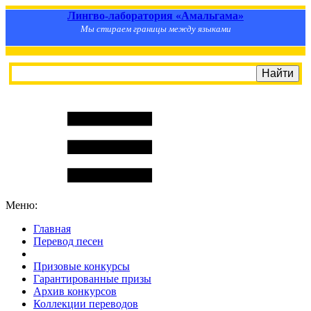
Лингво-лаборатория «Амальгама»
Мы стираем границы между языками
Меню:
Главная
Перевод песен
S
m
i
l
e
R
a
t
e
Призовые конкурсы
Гарантированные призы
Архив конкурсов
Коллекции переводов