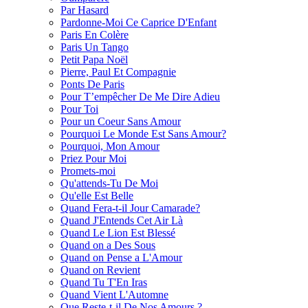
Par Hasard
Pardonne-Moi Ce Caprice D'Enfant
Paris En Colère
Paris Un Tango
Petit Papa Noël
Pierre, Paul Et Compagnie
Ponts De Paris
Pour T’empêcher De Me Dire Adieu
Pour Toi
Pour un Coeur Sans Amour
Pourquoi Le Monde Est Sans Amour?
Pourquoi, Mon Amour
Priez Pour Moi
Promets-moi
Qu'attends-Tu De Moi
Qu'elle Est Belle
Quand Fera-t-il Jour Camarade?
Quand J'Entends Cet Air Là
Quand Le Lion Est Blessé
Quand on a Des Sous
Quand on Pense a L'Amour
Quand on Revient
Quand Tu T'En Iras
Quand Vient L'Automne
Que Reste-t-il De Nos Amours ?