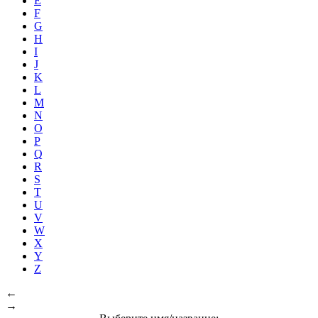
E
F
G
H
I
J
K
L
M
N
O
P
Q
R
S
T
U
V
W
X
Y
Z
←
→