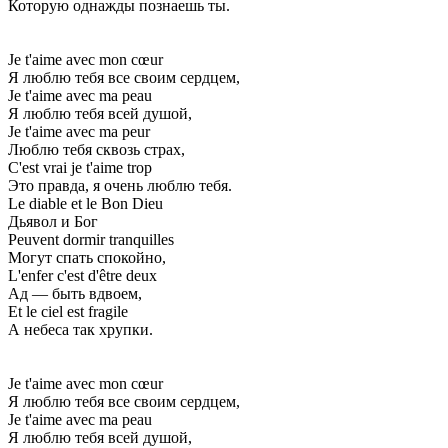
Которую однажды познаешь ты.
Je t'aime avec mon cœur
Я люблю тебя все своим сердцем,
Je t'aime avec ma peau
Я люблю тебя всей душой,
Je t'aime avec ma peur
Люблю тебя сквозь страх,
C'est vrai je t'aime trop
Это правда, я очень люблю тебя.
Le diable et le Bon Dieu
Дьявол и Бог
Peuvent dormir tranquilles
Могут спать спокойно,
L'enfer c'est d'être deux
Ад — быть вдвоем,
Et le ciel est fragile
А небеса так хрупки.
Je t'aime avec mon cœur
Я люблю тебя все своим сердцем,
Je t'aime avec ma peau
Я люблю тебя всей душой,