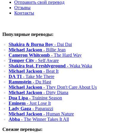
Отправить свой перевод
Отзывы
Контакты
Популярные переводы:
Shakira & Burna Boy
- Dai Dai
Michael Jackson
- Billie Jean
Cameron Whitcomb
- The Hard Way
Temper City
- Self Aware
Shakira feat. Freshlyground
- Waka Waka
Michael Jackson
- Beat It
DA TI
- Take Me There
Rammstein
- Du Hast
Michael Jackson
- They Don't Care About Us
Michael Jackson
- Dirty Diana
Dua Lipa
- Training Season
Eminem
- Just Lose It
Lady Gaga
- Paparazzi
Michael Jackson
- Human Nature
Abba
- The Winner Takes It All
Свежие переводы: