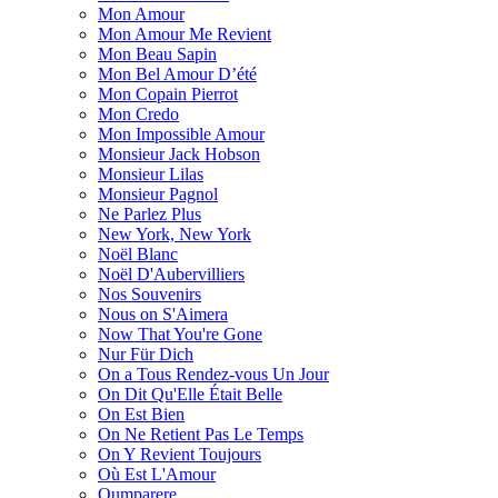
Mon Amour
Mon Amour Me Revient
Mon Beau Sapin
Mon Bel Amour D’été
Mon Copain Pierrot
Mon Credo
Mon Impossible Amour
Monsieur Jack Hobson
Monsieur Lilas
Monsieur Pagnol
Ne Parlez Plus
New York, New York
Noël Blanc
Noël D'Aubervilliers
Nos Souvenirs
Nous on S'Aimera
Now That You're Gone
Nur Für Dich
On a Tous Rendez-vous Un Jour
On Dit Qu'Elle Était Belle
On Est Bien
On Ne Retient Pas Le Temps
On Y Revient Toujours
Où Est L'Amour
Oumparere