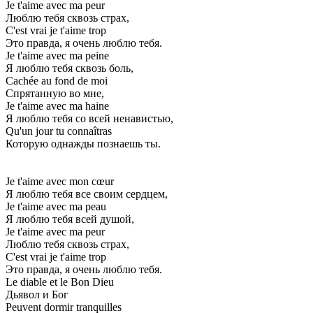
Je t'aime avec ma peur
Люблю тебя сквозь страх,
C'est vrai je t'aime trop
Это правда, я очень люблю тебя.
Je t'aime avec ma peine
Я люблю тебя сквозь боль,
Cachée au fond de moi
Спрятанную во мне,
Je t'aime avec ma haine
Я люблю тебя со всей ненавистью,
Qu'un jour tu connaîtras
Которую однажды познаешь ты.
Je t'aime avec mon cœur
Я люблю тебя все своим сердцем,
Je t'aime avec ma peau
Я люблю тебя всей душой,
Je t'aime avec ma peur
Люблю тебя сквозь страх,
C'est vrai je t'aime trop
Это правда, я очень люблю тебя.
Le diable et le Bon Dieu
Дьявол и Бог
Peuvent dormir tranquilles