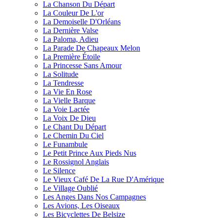
La Chanson Du Départ
La Couleur De L'or
La Demoiselle D'Orléans
La Dernière Valse
La Paloma, Adieu
La Parade De Chapeaux Melon
La Première Étoile
La Princesse Sans Amour
La Solitude
La Tendresse
La Vie En Rose
La Vielle Barque
La Voie Lactée
La Voix De Dieu
Le Chant Du Départ
Le Chemin Du Ciel
Le Funambule
Le Petit Prince Aux Pieds Nus
Le Rossignol Anglais
Le Silence
Le Vieux Café De La Rue D'Amérique
Le Village Oublié
Les Anges Dans Nos Campagnes
Les Avions, Les Oiseaux
Les Bicyclettes De Belsize