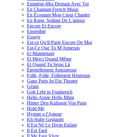
Emmène-Moi Demain Avec Toi
En Chantant French Music
En Écoutant Mon Cœur Chanter
En Rang, Soldats De L'amour
Encore Et Encore
Ensemble
Essaye
Est-ce Qu'Il Parle Encore De Moi
Est-Ce Que Tu M'Aimerais
Et Maintenant
Et Merci Quand Même
Et Quand Tu Seras Là
Éternellement Amoureuse
Folle, Folle, Follement Heureuse
Ganz Paris Ist Ein Theater
Géant
Gott Lebt in Frankreich
Hello Annie Hello Mimi
Hinter Den Kulissen Von Paris
Hold Me
Hymne a l'Amour
Ich Habe Geglaubt
Il Est Né Le Divin Enfant
Il Est Tard
Il Me Faut Vivre