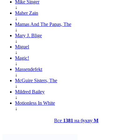
Mike Singer
↓
Maher Zain
↓
Mamas And The Papas, The
↓
Mary J. Blige
↓
Miguel
↓
Magic!
↓
Massendefekt
↓
McGuire Sisters, The
↓
Mildred Bailey
↓
Motionless In White
↓
Все
1381
на букву
M