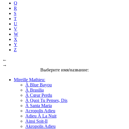
Q
R
S
T
U
V
W
X
Y
Z
←
→
Выберите имя/название:
Mireille Mathieu:
À Blue Bayou
À Brasilia
À Cœur Perdu
À Quoi Tu Penses, Dis
À Santa Maria
Acropolis Adieu
Adieu À La Nuit
Ainsi Soit-Il
Akropolis Adieu