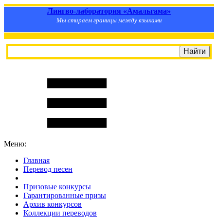
Лингво-лаборатория «Амальгама»
Мы стираем границы между языками
Меню:
Главная
Перевод песен
S
m
i
l
e
R
a
t
e
Призовые конкурсы
Гарантированные призы
Архив конкурсов
Коллекции переводов