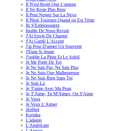
Il N'est Resté Que L'amour
Il Ne Reste Plus Rien
Il Peut Neiger Sur La Neva
Il Pleut Toujours Quand on Est Triste
Ils S'Embrassaient
Inutile De Nous Revoir
J'Ai Envie De Chanter
J'Ai Gardé L'Accent
J'ai Peur D'aimer Un Souvenir
J'Étais Si Jeune
J'oublie La Pluie Et Le Soleil
Je Me Parle De Toi
Je Ne Sais Pas, Ne Sais Plus
Je Ne Suis Que Malheureuse
Je Ne Suis Rien Sans Toi
Je Suis Là
Je T'aime Avec Ma Peau
Je T'Aime, Tu M'Aimes, On S'Aime
Je Veux
Je Veux L'Aimer
Jézébel
Korsika
L'adagio
L'Américain
L'Amour