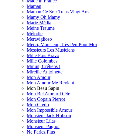
Made in France
Maman
Maman Ce Soir Tu as Vingt Ans
Mamy Oh Mamy
Marie Média
Meine Träume
Mélodie
Meraviglioso
Merci, Monsieur, Très Peu Pour Moi
Messieurs Les Musiciens
Mille Fois Bravo
Mille Сolombes
Minuit, Crétiens !
Mireille Antoinette
Mon Amour
Mon Amour Me Revient
Mon Beau Sapin
Mon Bel Amour D’été
Mon Copain Pierrot
Mon Credo
Mon Impossible Amour
Monsieur Jack Hobson
Monsieur Lilas
Monsieur Pagnol
Ne Parlez Plus