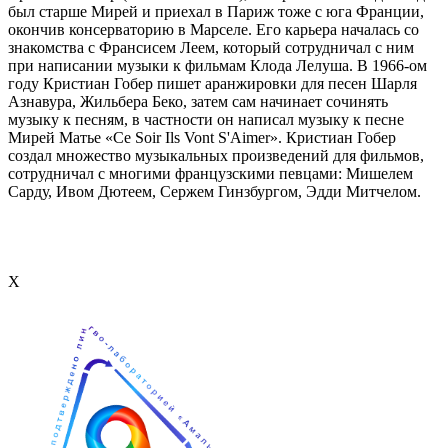
был старше Мирей и приехал в Париж тоже с юга Франции,
окончив консерваторию в Марселе. Его карьера началась со
знакомства с Франсисем Леем, который сотрудничал с ним
при написании музыки к фильмам Клода Лелуша. В 1966-ом
году Кристиан Гобер пишет аранжировки для песен Шарля
Азнавура, Жильбера Беко, затем сам начинает сочинять
музыку к песням, в частности он написал музыку к песне
Мирей Матье «Ce Soir Ils Vont S'Aimer». Кристиан Гобер
создал множество музыкальных произведений для фильмов,
сотрудничал с многими французскими певцами: Мишелем
Сарду, Ивом Дютеем, Сержем Гинзбургом, Эдди Митчелом.
Х