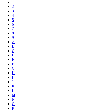
1
2
3
4
5
6
7
8
9
A
B
C
D
E
F
G
H
I
J
K
L
M
N
O
P