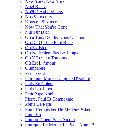
New York, New York
Noël Blanc
Noël D'Aubervilliers
Nos Souvenirs
Nous on S'Aimera
Now That You're Gone
Nur Für Dich
On a Tous Rendez-vous Un Jour
On Dit Qu'Elle Était Belle
On Est Bien
On Ne Retient Pas Le Temps
On Y Revient Toujours
Où Est L'Amour
Oumparere
Par Hasard
Pardonne-Moi Ce Caprice D'Enfant
Paris En Colère
Paris Un Tango
Petit Papa Noël
Pierre, Paul Et Compagnie
Ponts De Paris
Pour T’empêcher De Me Dire Adieu
Pour Toi
Pour un Coeur Sans Amour
Pourquoi Le Monde Est Sans Amour?