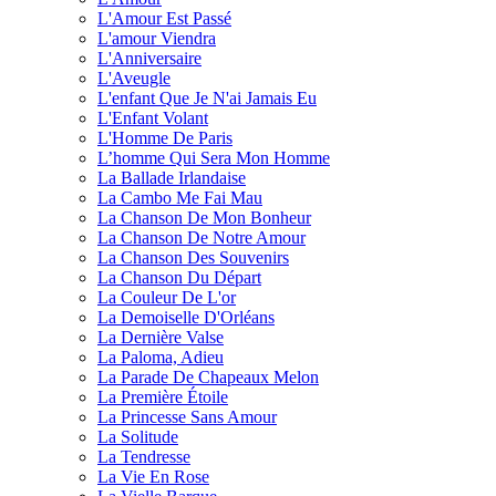
L'Amour Est Passé
L'amour Viendra
L'Anniversaire
L'Aveugle
L'enfant Que Je N'ai Jamais Eu
L'Enfant Volant
L'Homme De Paris
L’homme Qui Sera Mon Homme
La Ballade Irlandaise
La Cambo Me Fai Mau
La Chanson De Mon Bonheur
La Chanson De Notre Amour
La Chanson Des Souvenirs
La Chanson Du Départ
La Couleur De L'or
La Demoiselle D'Orléans
La Dernière Valse
La Paloma, Adieu
La Parade De Chapeaux Melon
La Première Étoile
La Princesse Sans Amour
La Solitude
La Tendresse
La Vie En Rose