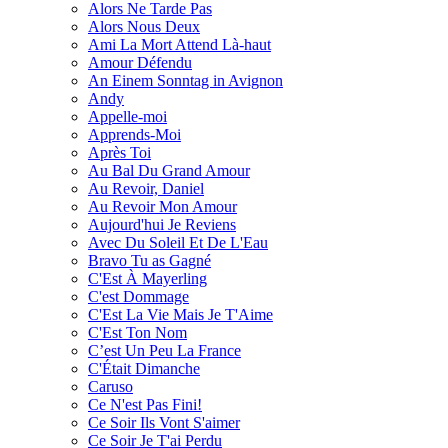
Alors Ne Tarde Pas
Alors Nous Deux
Ami La Mort Attend Là-haut
Amour Défendu
An Einem Sonntag in Avignon
Andy
Appelle-moi
Apprends-Moi
Après Toi
Au Bal Du Grand Amour
Au Revoir, Daniel
Au Revoir Mon Amour
Aujourd'hui Je Reviens
Avec Du Soleil Et De L'Eau
Bravo Tu as Gagné
C'Est À Mayerling
C'est Dommage
C'Est La Vie Mais Je T'Aime
C'Est Ton Nom
C’est Un Peu La France
C'Était Dimanche
Caruso
Ce N'est Pas Fini!
Ce Soir Ils Vont S'aimer
Ce Soir Je T'ai Perdu