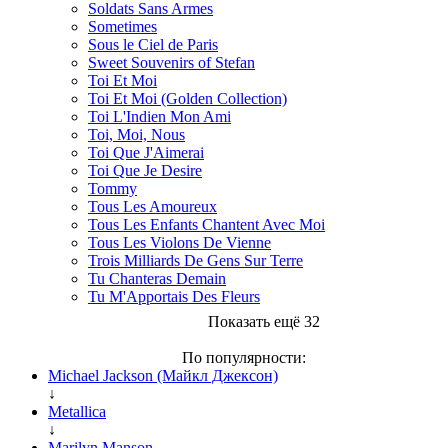
Soldats Sans Armes
Sometimes
Sous le Ciel de Paris
Sweet Souvenirs of Stefan
Toi Et Moi
Toi Et Moi (Golden Collection)
Toi L'Indien Mon Ami
Toi, Moi, Nous
Toi Que J'Aimerai
Toi Que Je Desire
Tommy
Tous Les Amoureux
Tous Les Enfants Chantent Avec Moi
Tous Les Violons De Vienne
Trois Milliards De Gens Sur Terre
Tu Chanteras Demain
Tu M'Apportais Des Fleurs
Показать ещё 32
По популярности:
Michael Jackson (Майкл Джексон)
↓
Metallica
↓
Marilyn Manson