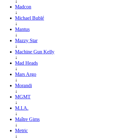
↓
Madcon
↓
Michael Bublé
↓
Mantus
↓
Mazzy Star
↓
Machine Gun Kelly
↓
Mad Heads
↓
Mars Argo
↓
Morandi
↓
MGMT
↓
M.I.A.
↓
Maître Gims
↓
Metric
↓