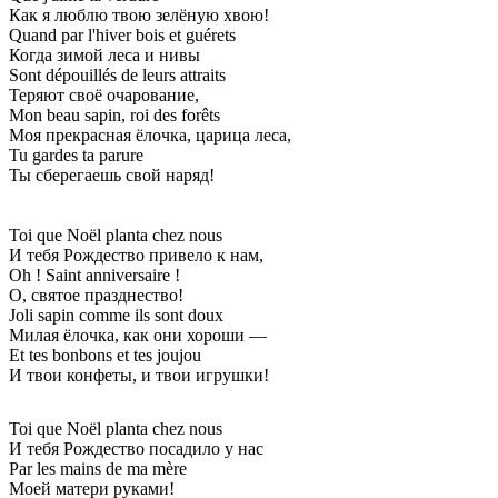
Как я люблю твою зелёную хвою!
Quand par l'hiver bois et guérets
Когда зимой леса и нивы
Sont dépouillés de leurs attraits
Теряют своё очарование,
Mon beau sapin, roi des forêts
Моя прекрасная ёлочка, царица леса,
Tu gardes ta parure
Ты сберегаешь свой наряд!
Toi que Noël planta chez nous
И тебя Рождество привело к нам,
Oh ! Saint anniversaire !
О, святое празднество!
Joli sapin comme ils sont doux
Милая ёлочка, как они хороши —
Et tes bonbons et tes joujou
И твои конфеты, и твои игрушки!
Toi que Noël planta chez nous
И тебя Рождество посадило у нас
Par les mains de ma mère
Моей матери руками!