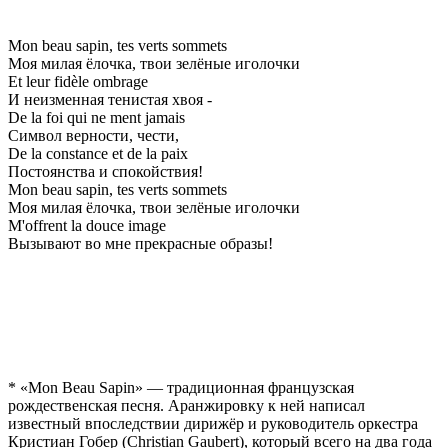
Mon beau sapin, tes verts sommets
Моя милая ёлочка, твои зелёные иголочки
Et leur fidèle ombrage
И неизменная тенистая хвоя -
De la foi qui ne ment jamais
Символ верности, чести,
De la constance et de la paix
Постоянства и спокойствия!
Mon beau sapin, tes verts sommets
Моя милая ёлочка, твои зелёные иголочки
M'offrent la douce image
Вызывают во мне прекрасные образы!
* «Mon Beau Sapin» — традиционная французская
рождественская песня. Аранжировку к ней написал
известный впоследствии дирижёр и руководитель оркестра
Кристиан Гобер (Christian Gaubert), который всего на два года