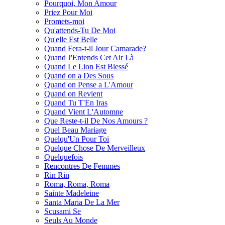
Pourquoi, Mon Amour
Priez Pour Moi
Promets-moi
Qu'attends-Tu De Moi
Qu'elle Est Belle
Quand Fera-t-il Jour Camarade?
Quand J'Entends Cet Air Là
Quand Le Lion Est Blessé
Quand on a Des Sous
Quand on Pense a L'Amour
Quand on Revient
Quand Tu T'En Iras
Quand Vient L'Automne
Que Reste-t-il De Nos Amours ?
Quel Beau Mariage
Quelqu'Un Pour Toi
Quelque Chose De Merveilleux
Quelquefois
Rencontres De Femmes
Rin Rin
Roma, Roma, Roma
Sainte Madeleine
Santa Maria De La Mer
Scusami Se
Seuls Au Monde