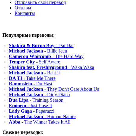
Отправить свой перевод
Отзывы
Контакты
Популярные переводы:
Shakira & Burna Boy
- Dai Dai
Michael Jackson
- Billie Jean
Cameron Whitcomb
- The Hard Way
Temper City
- Self Aware
Shakira feat. Freshlyground
- Waka Waka
Michael Jackson
- Beat It
DA TI
- Take Me There
Rammstein
- Du Hast
Michael Jackson
- They Don't Care About Us
Michael Jackson
- Dirty Diana
Dua Lipa
- Training Season
Eminem
- Just Lose It
Lady Gaga
- Paparazzi
Michael Jackson
- Human Nature
Abba
- The Winner Takes It All
Свежие переводы: