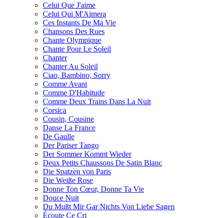
Celui Que J'aime
Celui Qui M'Aimera
Ces Instants De Ma Vie
Chansons Des Rues
Chante Olympique
Chante Pour Le Soleil
Chanter
Chanter Au Soleil
Ciao, Bambino, Sorry
Comme Avant
Comme D'Habitude
Comme Deux Trains Dans La Nuit
Corsica
Cousin, Cousine
Danse La France
De Gaulle
Der Pariser Tango
Der Sommer Kommt Wieder
Deux Petits Chaussons De Satin Blanc
Die Spatzen von Paris
Die Weiße Rose
Donne Ton Cœur, Donne Ta Vie
Douce Nuit
Du Mußt Mir Gar Nichts Von Liebe Sagen
Écoute Сe Сri