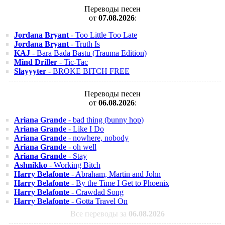
Переводы песен
от
07.08.2026
:
Jordana Bryant
- Too Little Too Late
Jordana Bryant
- Truth Is
KAJ
- Bara Bada Bastu (Trauma Edition)
Mind Driller
- Tic-Tac
Slayyyter
- BROKE BITCH FREE
Переводы песен
от
06.08.2026
:
Ariana Grande
- bad thing (bunny hop)
Ariana Grande
- Like I Do
Ariana Grande
- nowhere, nobody
Ariana Grande
- oh well
Ariana Grande
- Stay
Ashnikko
- Working Bitch
Harry Belafonte
- Abraham, Martin and John
Harry Belafonte
- By the Time I Get to Phoenix
Harry Belafonte
- Crawdad Song
Harry Belafonte
- Gotta Travel On
Все переводы за
06.08.2026