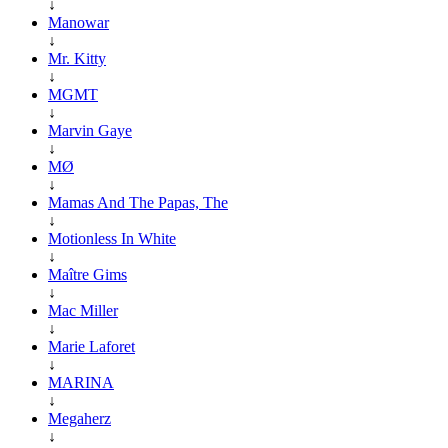
↓
Manowar
↓
Mr. Kitty
↓
MGMT
↓
Marvin Gaye
↓
MØ
↓
Mamas And The Papas, The
↓
Motionless In White
↓
Maître Gims
↓
Mac Miller
↓
Marie Laforet
↓
MARINA
↓
Megaherz
↓