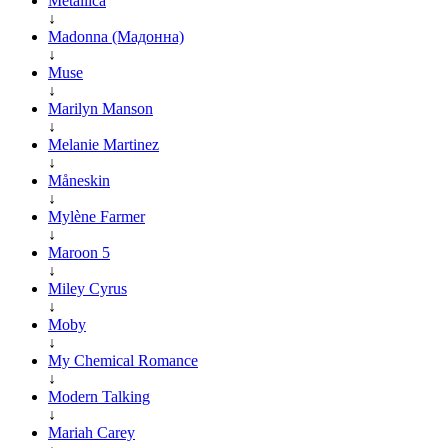
Metallica
↓
Madonna (Мадонна)
↓
Muse
↓
Marilyn Manson
↓
Melanie Martinez
↓
Måneskin
↓
Mylène Farmer
↓
Maroon 5
↓
Miley Cyrus
↓
Moby
↓
My Chemical Romance
↓
Modern Talking
↓
Mariah Carey