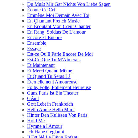
Du Mußt Mir Gar Nichts Von Liebe Sagen
Écoute Сe Сri
Emmène-Moi Demain Avec Toi
En Chantant French Music
En Écoutant Mon Cœur Chanter
En Rang, Soldats De L'amour
Encore Et Encore
Ensemble
Essaye
Est-ce Qu'Il Parle Encore De Moi
Est-Ce Que Tu M'Aimerais
Et Maintenant
Et Merci Quand Même
Et Quand Tu Seras Là
Éternellement Amoureuse
Folle, Folle, Follement Heureuse
Ganz Paris Ist Ein Theater
Géant
Gott Lebt in Frankreich
Hello Annie Hello Mimi
Hinter Den Kulissen Von Paris
Hold Me
Hymne a l'Amour
Ich Habe Geglaubt
Il Est Né Le Divin Enfant