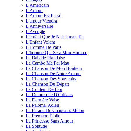
L'Américain
L'Amour
L'Amour Est Passé
L'amour Viendra
L'Anniversaire
L'Aveugle
L'enfant Que Je N'ai Jamais Eu
L'Enfant Volant
L'Homme De Paris
L’homme Qui Sera Mon Homme
La Ballade Irlandaise
La Cambo Me Fai Mau
La Chanson De Mon Bonheur
La Chanson De Notre Amour
La Chanson Des Souvenirs
La Chanson Du Départ
La Couleur De L'or
La Demoiselle D'Orléans
La Dernière Valse
La Paloma, Adieu
La Parade De Chapeaux Melon
La Première Étoile
La Princesse Sans Amour
La Solitude