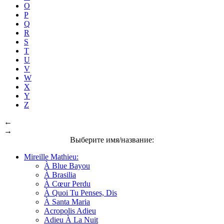
O
P
Q
R
S
T
U
V
W
X
Y
Z
←
→
Выберите имя/название:
Mireille Mathieu:
À Blue Bayou
À Brasilia
À Cœur Perdu
À Quoi Tu Penses, Dis
À Santa Maria
Acropolis Adieu
Adieu À La Nuit