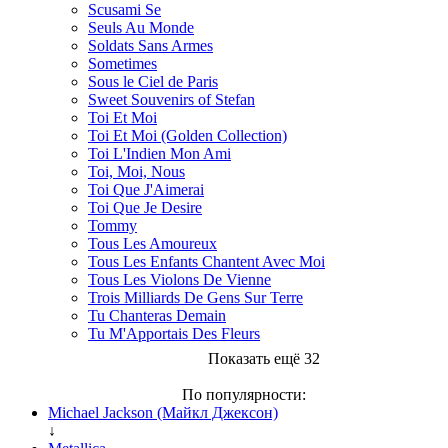
Scusami Se
Seuls Au Monde
Soldats Sans Armes
Sometimes
Sous le Ciel de Paris
Sweet Souvenirs of Stefan
Toi Et Moi
Toi Et Moi (Golden Collection)
Toi L'Indien Mon Ami
Toi, Moi, Nous
Toi Que J'Aimerai
Toi Que Je Desire
Tommy
Tous Les Amoureux
Tous Les Enfants Chantent Avec Moi
Tous Les Violons De Vienne
Trois Milliards De Gens Sur Terre
Tu Chanteras Demain
Tu M'Apportais Des Fleurs
Показать ещё 32
По популярности:
Michael Jackson (Майкл Джексон)
↓