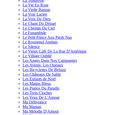
La Tendresse
La Vie En Rose
La Vielle Barque
La Voie Lactée
La Voix De Dieu
Le Chant Du Départ
Le Chemin Du Ciel
Le Funambule
Le Petit Prince Aux Pieds Nus
Le Rossignol Anglais
Le Silence
Le Vieux Café De La Rue D'Amérique
Le Village Oublié
Les Anges Dans Nos Campagnes
Les Avions, Les Oiseaux
Les Bicyclettes De Belsize
Les Châteaux De Sable
Les Enfants de Noël
Les Matins Bleus
Les Pianos Du Paradis
Les Trois Cloches
Les Yeux De L'Amour
Ma Délivrance
Ma Maman
Ma Melodie D'Amour