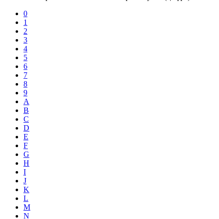
0
1
2
3
4
5
6
7
8
9
A
B
C
D
E
F
G
H
I
J
K
L
M
N