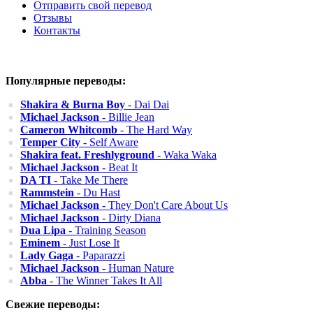
Отправить свой перевод
Отзывы
Контакты
Популярные переводы:
Shakira & Burna Boy
- Dai Dai
Michael Jackson
- Billie Jean
Cameron Whitcomb
- The Hard Way
Temper City
- Self Aware
Shakira feat. Freshlyground
- Waka Waka
Michael Jackson
- Beat It
DA TI
- Take Me There
Rammstein
- Du Hast
Michael Jackson
- They Don't Care About Us
Michael Jackson
- Dirty Diana
Dua Lipa
- Training Season
Eminem
- Just Lose It
Lady Gaga
- Paparazzi
Michael Jackson
- Human Nature
Abba
- The Winner Takes It All
Свежие переводы: