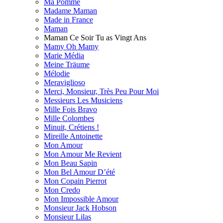
Ma Pomme
Madame Maman
Made in France
Maman
Maman Ce Soir Tu as Vingt Ans
Mamy Oh Mamy
Marie Média
Meine Träume
Mélodie
Meraviglioso
Merci, Monsieur, Très Peu Pour Moi
Messieurs Les Musiciens
Mille Fois Bravo
Mille Сolombes
Minuit, Crétiens !
Mireille Antoinette
Mon Amour
Mon Amour Me Revient
Mon Beau Sapin
Mon Bel Amour D’été
Mon Copain Pierrot
Mon Credo
Mon Impossible Amour
Monsieur Jack Hobson
Monsieur Lilas