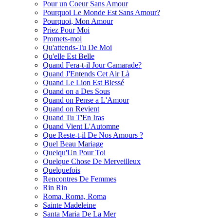
Pour un Coeur Sans Amour
Pourquoi Le Monde Est Sans Amour?
Pourquoi, Mon Amour
Priez Pour Moi
Promets-moi
Qu'attends-Tu De Moi
Qu'elle Est Belle
Quand Fera-t-il Jour Camarade?
Quand J'Entends Cet Air Là
Quand Le Lion Est Blessé
Quand on a Des Sous
Quand on Pense a L'Amour
Quand on Revient
Quand Tu T'En Iras
Quand Vient L'Automne
Que Reste-t-il De Nos Amours ?
Quel Beau Mariage
Quelqu'Un Pour Toi
Quelque Chose De Merveilleux
Quelquefois
Rencontres De Femmes
Rin Rin
Roma, Roma, Roma
Sainte Madeleine
Santa Maria De La Mer