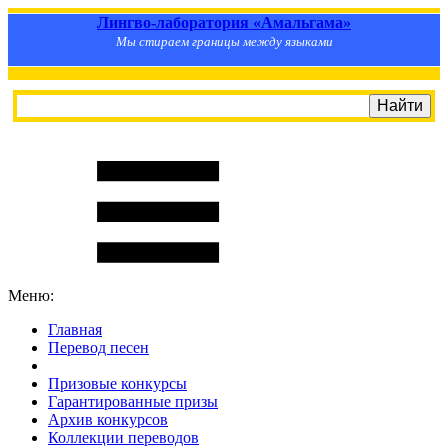
Лингво-лаборатория «Амальгама»
Мы стираем границы между языками
Меню:
Главная
Перевод песен
S
m
i
l
e
R
a
t
e
Призовые конкурсы
Гарантированные призы
Архив конкурсов
Коллекции переводов