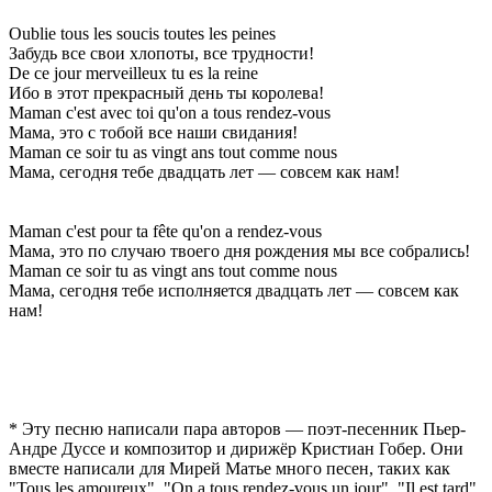
Oublie tous les soucis toutes les peines
Забудь все свои хлопоты, все трудности!
De ce jour merveilleux tu es la reine
Ибо в этот прекрасный день ты королева!
Maman c'est avec toi qu'on a tous rendez-vous
Мама, это с тобой все наши свидания!
Maman ce soir tu as vingt ans tout comme nous
Мама, сегодня тебе двадцать лет — совсем как нам!
Maman c'est pour ta fête qu'on a rendez-vous
Мама, это по случаю твоего дня рождения мы все собрались!
Maman ce soir tu as vingt ans tout comme nous
Мама, сегодня тебе исполняется двадцать лет — совсем как
нам!
* Эту песню написали пара авторов — поэт-песенник Пьер-
Андре Дуссе и композитор и дирижёр Кристиан Гобер. Они
вместе написали для Мирей Матье много песен, таких как
"Tous les amoureux", "On a tous rendez-vous un jour", "Il est tard",