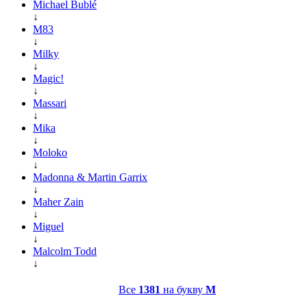
Michael Bublé
↓
M83
↓
Milky
↓
Magic!
↓
Massari
↓
Mika
↓
Moloko
↓
Madonna & Martin Garrix
↓
Maher Zain
↓
Miguel
↓
Malcolm Todd
↓
Все
1381
на букву
M