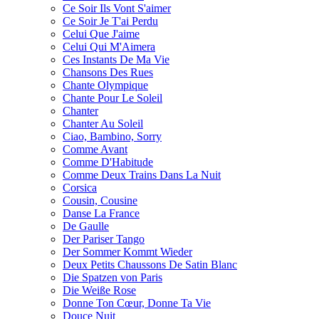
Ce Soir Ils Vont S'aimer
Ce Soir Je T'ai Perdu
Celui Que J'aime
Celui Qui M'Aimera
Ces Instants De Ma Vie
Chansons Des Rues
Chante Olympique
Chante Pour Le Soleil
Chanter
Chanter Au Soleil
Ciao, Bambino, Sorry
Comme Avant
Comme D'Habitude
Comme Deux Trains Dans La Nuit
Corsica
Cousin, Cousine
Danse La France
De Gaulle
Der Pariser Tango
Der Sommer Kommt Wieder
Deux Petits Chaussons De Satin Blanc
Die Spatzen von Paris
Die Weiße Rose
Donne Ton Cœur, Donne Ta Vie
Douce Nuit