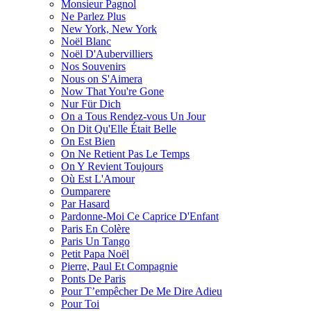
Monsieur Pagnol
Ne Parlez Plus
New York, New York
Noël Blanc
Noël D'Aubervilliers
Nos Souvenirs
Nous on S'Aimera
Now That You're Gone
Nur Für Dich
On a Tous Rendez-vous Un Jour
On Dit Qu'Elle Était Belle
On Est Bien
On Ne Retient Pas Le Temps
On Y Revient Toujours
Où Est L'Amour
Oumparere
Par Hasard
Pardonne-Moi Ce Caprice D'Enfant
Paris En Colère
Paris Un Tango
Petit Papa Noël
Pierre, Paul Et Compagnie
Ponts De Paris
Pour T’empêcher De Me Dire Adieu
Pour Toi