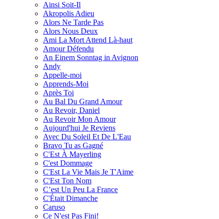
Ainsi Soit-Il
Akropolis Adieu
Alors Ne Tarde Pas
Alors Nous Deux
Ami La Mort Attend Là-haut
Amour Défendu
An Einem Sonntag in Avignon
Andy
Appelle-moi
Apprends-Moi
Après Toi
Au Bal Du Grand Amour
Au Revoir, Daniel
Au Revoir Mon Amour
Aujourd'hui Je Reviens
Avec Du Soleil Et De L'Eau
Bravo Tu as Gagné
C'Est À Mayerling
C'est Dommage
C'Est La Vie Mais Je T'Aime
C'Est Ton Nom
C’est Un Peu La France
C'Était Dimanche
Caruso
Ce N'est Pas Fini!