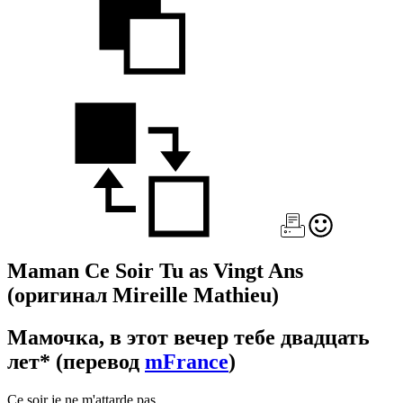
Maman Ce Soir Tu as Vingt Ans
(оригинал Mireille Mathieu)
Мамочка, в этот вечер тебе двадцать
лет*
(перевод
mFrance
)
Ce soir je ne m'attarde pas