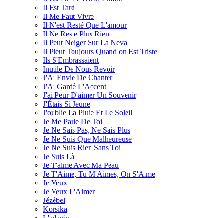
Il Est Tard
Il Me Faut Vivre
Il N'est Resté Que L'amour
Il Ne Reste Plus Rien
Il Peut Neiger Sur La Neva
Il Pleut Toujours Quand on Est Triste
Ils S'Embrassaient
Inutile De Nous Revoir
J'Ai Envie De Chanter
J'Ai Gardé L'Accent
J'ai Peur D'aimer Un Souvenir
J'Étais Si Jeune
J'oublie La Pluie Et Le Soleil
Je Me Parle De Toi
Je Ne Sais Pas, Ne Sais Plus
Je Ne Suis Que Malheureuse
Je Ne Suis Rien Sans Toi
Je Suis Là
Je T'aime Avec Ma Peau
Je T'Aime, Tu M'Aimes, On S'Aime
Je Veux
Je Veux L'Aimer
Jézébel
Korsika
L'adagio