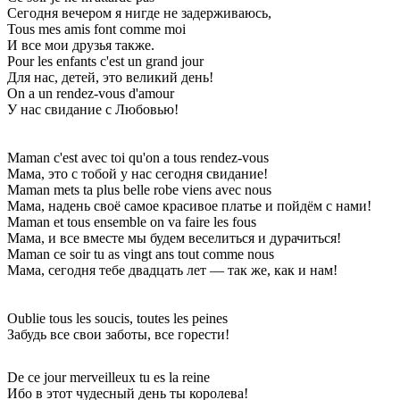
Сегодня вечером я нигде не задерживаюсь,
Tous mes amis font comme moi
И все мои друзья также.
Pour les enfants c'est un grand jour
Для нас, детей, это великий день!
On a un rendez-vous d'amour
У нас свидание с Любовью!
Maman c'est avec toi qu'on a tous rendez-vous
Мама, это с тобой у нас сегодня свидание!
Maman mets ta plus belle robe viens avec nous
Мама, надень своё самое красивое платье и пойдём с нами!
Maman et tous ensemble on va faire les fous
Мама, и все вместе мы будем веселиться и дурачиться!
Maman ce soir tu as vingt ans tout comme nous
Мама, сегодня тебе двадцать лет — так же, как и нам!
Oublie tous les soucis, toutes les peines
Забудь все свои заботы, все горести!
De ce jour merveilleux tu es la reine
Ибо в этот чудесный день ты королева!