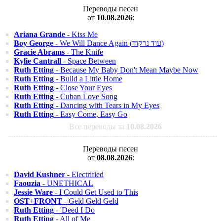
Переводы песен
от
10.08.2026
:
Ariana Grande
- Kiss Me
Boy George
- We Will Dance Again (עוד נרקוד)
Gracie Abrams
- The Knife
Kylie Cantrall
- Space Between
Ruth Etting
- Because My Baby Don't Mean Maybe Now
Ruth Etting
- Build a Little Home
Ruth Etting
- Close Your Eyes
Ruth Etting
- Cuban Love Song
Ruth Etting
- Dancing with Tears in My Eyes
Ruth Etting
- Easy Come, Easy Go
Все переводы за
10.08.2026
Переводы песен
от
08.08.2026
:
David Kushner
- Electrified
Faouzia
- UNETHICAL
Jessie Ware
- I Could Get Used to This
OST+FRONT
- Geld Geld Geld
Ruth Etting
- 'Deed I Do
Ruth Etting
- All of Me