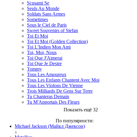
Scusami Se
Seuls Au Monde
Soldats Sans Armes
Sometimes
Sous le Ciel de Paris
Sweet Souvenirs of Stefan
Toi Et Moi
Toi Et Moi (Golden Collection)
Toi L'Indien Mon Ami
Toi, Moi, Nous
Toi Que J'Aimerai
Toi Que Je Desire
Tommy
Tous Les Amoureux
Tous Les Enfants Chantent Avec Moi
Tous Les Violons De Vienne
Trois Milliards De Gens Sur Terre
Tu Chanteras Demain
Tu M'Apportais Des Fleurs
Показать ещё 32
По популярности:
Michael Jackson (Майкл Джексон)
↓