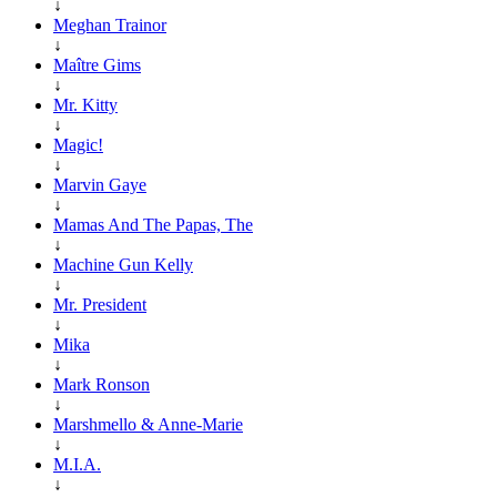
↓
Meghan Trainor
↓
Maître Gims
↓
Mr. Kitty
↓
Magic!
↓
Marvin Gaye
↓
Mamas And The Papas, The
↓
Machine Gun Kelly
↓
Mr. President
↓
Mika
↓
Mark Ronson
↓
Marshmello & Anne-Marie
↓
M.I.A.
↓