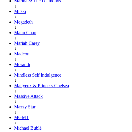
Marina & The Diamonds
↓
Mitski
↓
Megadeth
↓
Manu Chao
↓
Mariah Carey
↓
Madcon
↓
Morandi
↓
Mindless Self Indulgence
↓
Mattyeux & Princess Chelsea
↓
Massive Attack
↓
Mazzy Star
↓
MGMT
↓
Michael Bublé