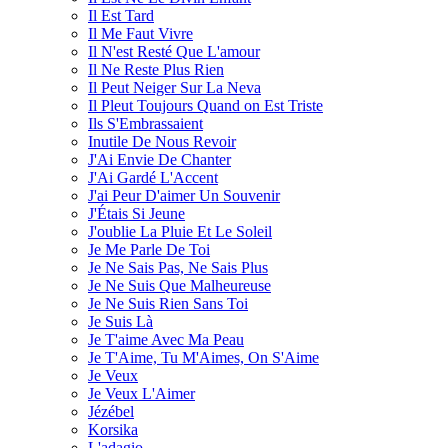
Il Est Tard
Il Me Faut Vivre
Il N'est Resté Que L'amour
Il Ne Reste Plus Rien
Il Peut Neiger Sur La Neva
Il Pleut Toujours Quand on Est Triste
Ils S'Embrassaient
Inutile De Nous Revoir
J'Ai Envie De Chanter
J'Ai Gardé L'Accent
J'ai Peur D'aimer Un Souvenir
J'Étais Si Jeune
J'oublie La Pluie Et Le Soleil
Je Me Parle De Toi
Je Ne Sais Pas, Ne Sais Plus
Je Ne Suis Que Malheureuse
Je Ne Suis Rien Sans Toi
Je Suis Là
Je T'aime Avec Ma Peau
Je T'Aime, Tu M'Aimes, On S'Aime
Je Veux
Je Veux L'Aimer
Jézébel
Korsika
L'adagio