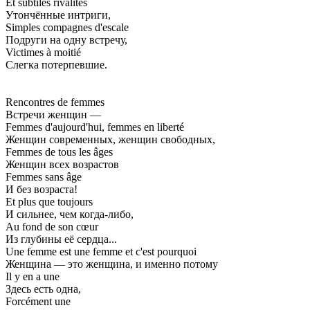
Et subtiles rivalités
Утончённые интриги,
Simples compagnes d'escale
Подруги на одну встречу,
Victimes à moitié
Слегка потерпевшие.
Rencontres de femmes
Встречи женщин —
Femmes d'aujourd'hui, femmes en liberté
Женщин современных, женщин свободных,
Femmes de tous les âges
Женщин всех возрастов
Femmes sans âge
И без возраста!
Et plus que toujours
И сильнее, чем когда-либо,
Au fond de son cœur
Из глубины её сердца...
Une femme est une femme et c'est pourquoi
Женщина — это женщина, и именно потому
Il y en a une
Здесь есть одна,
Forcément une