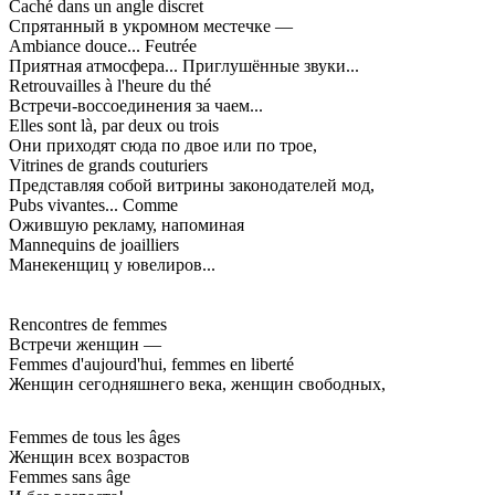
Caché dans un angle discret
Спрятанный в укромном местечке —
Ambiance douce... Feutrée
Приятная атмосфера... Приглушённые звуки...
Retrouvailles à l'heure du thé
Встречи-воссоединения за чаем...
Elles sont là, par deux ou trois
Они приходят сюда по двое или по трое,
Vitrines de grands couturiers
Представляя собой витрины законодателей мод,
Pubs vivantes... Comme
Ожившую рекламу, напоминая
Mannequins de joailliers
Манекенщиц у ювелиров...
Rencontres de femmes
Встречи женщин —
Femmes d'aujourd'hui, femmes en liberté
Женщин сегодняшнего века, женщин свободных,
Femmes de tous les âges
Женщин всех возрастов
Femmes sans âge