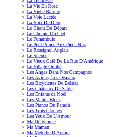
La Tendresse
La Vie En Rose
La Vielle Barque
La Voie Lactée
La Voix De Dieu
Le Chant Du Départ
Le Chemin Du Ciel
Le Funambule
Le Petit Prince Aux Pieds Nus
Le Rossignol Anglais
Le Silence
Le Vieux Café De La Rue D'Amérique
Le Village Oublié
Les Anges Dans Nos Campagnes
Les Avions, Les Oiseaux
Les Bicyclettes De Belsize
Les Châteaux De Sable
Les Enfants de Noël
Les Matins Bleus
Les Pianos Du Paradis
Les Trois Cloches
Les Yeux De L'Amour
Ma Délivrance
Ma Maman
Ma Melodie D'Amour