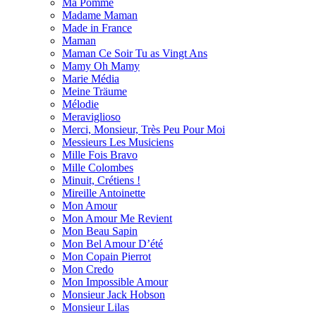
Ma Pomme
Madame Maman
Made in France
Maman
Maman Ce Soir Tu as Vingt Ans
Mamy Oh Mamy
Marie Média
Meine Träume
Mélodie
Meraviglioso
Merci, Monsieur, Très Peu Pour Moi
Messieurs Les Musiciens
Mille Fois Bravo
Mille Сolombes
Minuit, Crétiens !
Mireille Antoinette
Mon Amour
Mon Amour Me Revient
Mon Beau Sapin
Mon Bel Amour D’été
Mon Copain Pierrot
Mon Credo
Mon Impossible Amour
Monsieur Jack Hobson
Monsieur Lilas