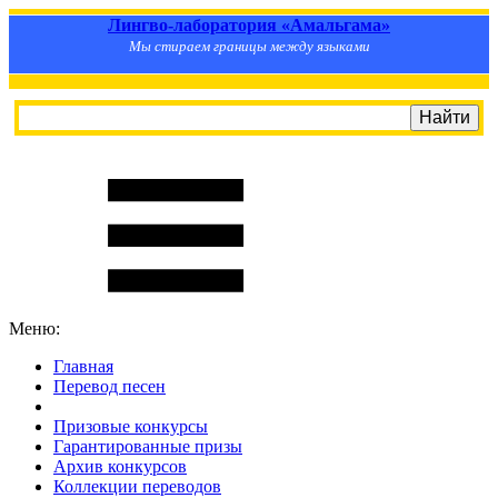
Лингво-лаборатория «Амальгама»
Мы стираем границы между языками
Меню:
Главная
Перевод песен
S
m
i
l
e
R
a
t
e
Призовые конкурсы
Гарантированные призы
Архив конкурсов
Коллекции переводов