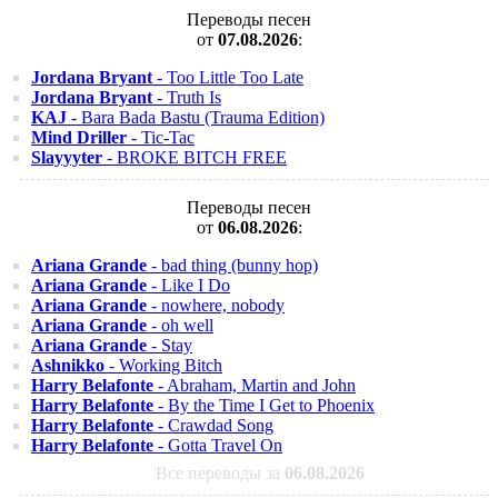
Переводы песен
от
07.08.2026
:
Jordana Bryant
- Too Little Too Late
Jordana Bryant
- Truth Is
KAJ
- Bara Bada Bastu (Trauma Edition)
Mind Driller
- Tic-Tac
Slayyyter
- BROKE BITCH FREE
Переводы песен
от
06.08.2026
:
Ariana Grande
- bad thing (bunny hop)
Ariana Grande
- Like I Do
Ariana Grande
- nowhere, nobody
Ariana Grande
- oh well
Ariana Grande
- Stay
Ashnikko
- Working Bitch
Harry Belafonte
- Abraham, Martin and John
Harry Belafonte
- By the Time I Get to Phoenix
Harry Belafonte
- Crawdad Song
Harry Belafonte
- Gotta Travel On
Все переводы за
06.08.2026