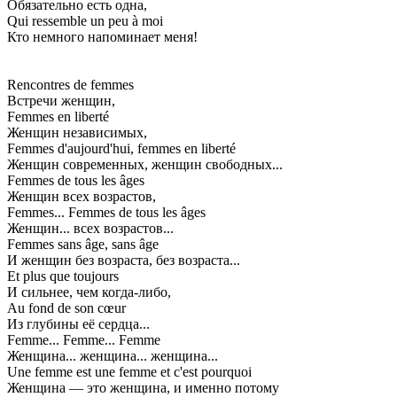
Обязательно есть одна,
Qui ressemble un peu à moi
Кто немного напоминает меня!
Rencontres de femmes
Встречи женщин,
Femmes en liberté
Женщин независимых,
Femmes d'aujourd'hui, femmes en liberté
Женщин современных, женщин свободных...
Femmes de tous les âges
Женщин всех возрастов,
Femmes... Femmes de tous les âges
Женщин... всех возрастов...
Femmes sans âge, sans âge
И женщин без возраста, без возраста...
Et plus que toujours
И сильнее, чем когда-либо,
Au fond de son cœur
Из глубины её сердца...
Femme... Femme... Femme
Женщина... женщина... женщина...
Une femme est une femme et c'est pourquoi
Женщина — это женщина, и именно потому