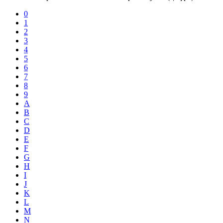
0
1
2
3
4
5
6
7
8
9
A
B
C
D
E
F
G
H
I
J
K
L
M
N