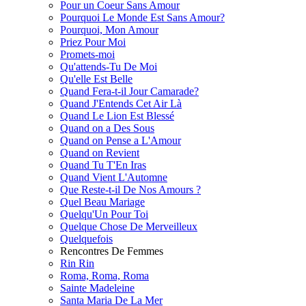
Pour un Coeur Sans Amour
Pourquoi Le Monde Est Sans Amour?
Pourquoi, Mon Amour
Priez Pour Moi
Promets-moi
Qu'attends-Tu De Moi
Qu'elle Est Belle
Quand Fera-t-il Jour Camarade?
Quand J'Entends Cet Air Là
Quand Le Lion Est Blessé
Quand on a Des Sous
Quand on Pense a L'Amour
Quand on Revient
Quand Tu T'En Iras
Quand Vient L'Automne
Que Reste-t-il De Nos Amours ?
Quel Beau Mariage
Quelqu'Un Pour Toi
Quelque Chose De Merveilleux
Quelquefois
Rencontres De Femmes
Rin Rin
Roma, Roma, Roma
Sainte Madeleine
Santa Maria De La Mer