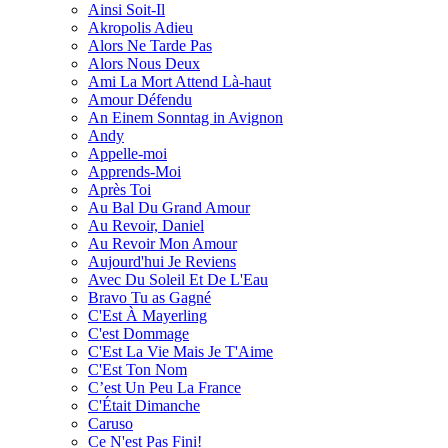
Ainsi Soit-Il
Akropolis Adieu
Alors Ne Tarde Pas
Alors Nous Deux
Ami La Mort Attend Là-haut
Amour Défendu
An Einem Sonntag in Avignon
Andy
Appelle-moi
Apprends-Moi
Après Toi
Au Bal Du Grand Amour
Au Revoir, Daniel
Au Revoir Mon Amour
Aujourd'hui Je Reviens
Avec Du Soleil Et De L'Eau
Bravo Tu as Gagné
C'Est À Mayerling
C'est Dommage
C'Est La Vie Mais Je T'Aime
C'Est Ton Nom
C’est Un Peu La France
C'Était Dimanche
Caruso
Ce N'est Pas Fini!