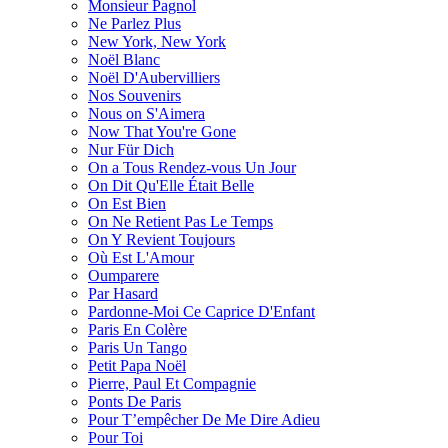
Monsieur Pagnol
Ne Parlez Plus
New York, New York
Noël Blanc
Noël D'Aubervilliers
Nos Souvenirs
Nous on S'Aimera
Now That You're Gone
Nur Für Dich
On a Tous Rendez-vous Un Jour
On Dit Qu'Elle Était Belle
On Est Bien
On Ne Retient Pas Le Temps
On Y Revient Toujours
Où Est L'Amour
Oumparere
Par Hasard
Pardonne-Moi Ce Caprice D'Enfant
Paris En Colère
Paris Un Tango
Petit Papa Noël
Pierre, Paul Et Compagnie
Ponts De Paris
Pour T’empêcher De Me Dire Adieu
Pour Toi