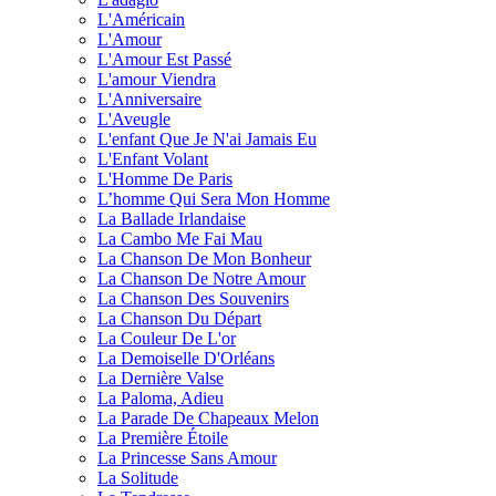
L'Américain
L'Amour
L'Amour Est Passé
L'amour Viendra
L'Anniversaire
L'Aveugle
L'enfant Que Je N'ai Jamais Eu
L'Enfant Volant
L'Homme De Paris
L’homme Qui Sera Mon Homme
La Ballade Irlandaise
La Cambo Me Fai Mau
La Chanson De Mon Bonheur
La Chanson De Notre Amour
La Chanson Des Souvenirs
La Chanson Du Départ
La Couleur De L'or
La Demoiselle D'Orléans
La Dernière Valse
La Paloma, Adieu
La Parade De Chapeaux Melon
La Première Étoile
La Princesse Sans Amour
La Solitude