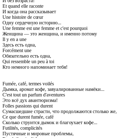
И без возраста!
Et quand elle raconte
И когда она рассказывает
Une histoire de cœur
Одну сердечную историю...
Une femme est une femme et c'est pourquoi
Женщина — это женщина, и именно потому
Il y en a une
Здесь есть одна,
Forcément une
Обязательно есть одна,
Qui ressemble un peu à toi
Кто немного напоминает тебя!
Fumée, café, termes voilés
Дымка, аромат кофе, завуалированные намёки...
C'est tout un parfum d'aventures
Это всё дух авантюризма!
Folles passions qui durent
Сумасшедшие страсти, что продолжаются столько же,
Ce que durent fumée, café
Сколько струится дымок и благоухает кофе...
Futilités, complicités
Пустячные и мировые проблемы,