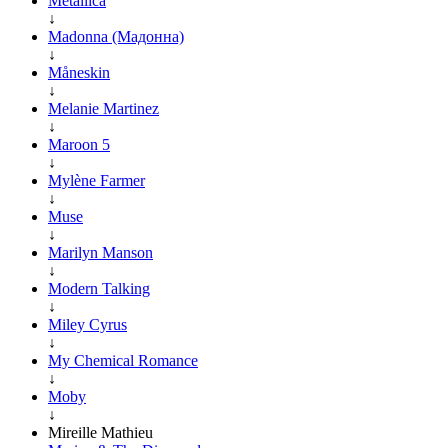
Metallica
↓
Madonna (Мадонна)
↓
Måneskin
↓
Melanie Martinez
↓
Maroon 5
↓
Mylène Farmer
↓
Muse
↓
Marilyn Manson
↓
Modern Talking
↓
Miley Cyrus
↓
My Chemical Romance
↓
Moby
↓
Mireille Mathieu