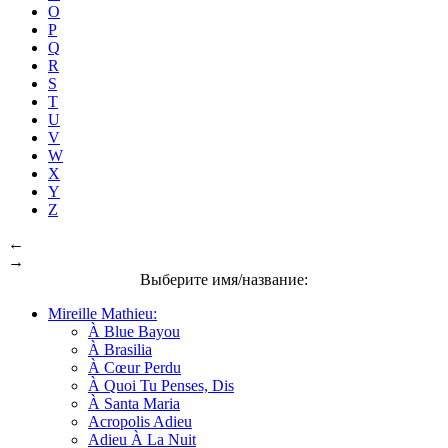
O
P
Q
R
S
T
U
V
W
X
Y
Z
←
→
Выберите имя/название:
Mireille Mathieu:
À Blue Bayou
À Brasilia
À Cœur Perdu
À Quoi Tu Penses, Dis
À Santa Maria
Acropolis Adieu
Adieu À La Nuit