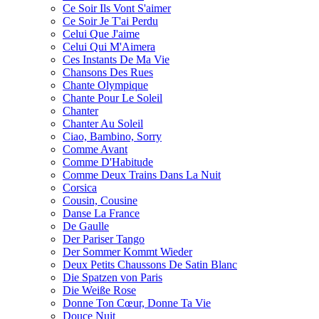
Ce Soir Ils Vont S'aimer
Ce Soir Je T'ai Perdu
Celui Que J'aime
Celui Qui M'Aimera
Ces Instants De Ma Vie
Chansons Des Rues
Chante Olympique
Chante Pour Le Soleil
Chanter
Chanter Au Soleil
Ciao, Bambino, Sorry
Comme Avant
Comme D'Habitude
Comme Deux Trains Dans La Nuit
Corsica
Cousin, Cousine
Danse La France
De Gaulle
Der Pariser Tango
Der Sommer Kommt Wieder
Deux Petits Chaussons De Satin Blanc
Die Spatzen von Paris
Die Weiße Rose
Donne Ton Cœur, Donne Ta Vie
Douce Nuit