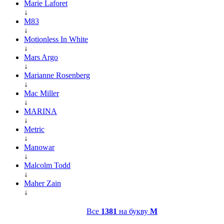
Marie Laforet
↓
M83
↓
Motionless In White
↓
Mars Argo
↓
Marianne Rosenberg
↓
Mac Miller
↓
MARINA
↓
Metric
↓
Manowar
↓
Malcolm Todd
↓
Maher Zain
↓
Все
1381
на букву
M