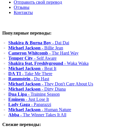
Отправить свой перевод
Отзывы
Контакты
Популярные переводы:
Shakira & Burna Boy
- Dai Dai
Michael Jackson
- Billie Jean
Cameron Whitcomb
- The Hard Way
Temper City
- Self Aware
Shakira feat. Freshlyground
- Waka Waka
Michael Jackson
- Beat It
DA TI
- Take Me There
Rammstein
- Du Hast
Michael Jackson
- They Don't Care About Us
Michael Jackson
- Dirty Diana
Dua Lipa
- Training Season
Eminem
- Just Lose It
Lady Gaga
- Paparazzi
Michael Jackson
- Human Nature
Abba
- The Winner Takes It All
Свежие переводы: