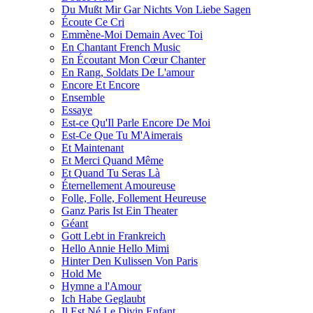
Du Mußt Mir Gar Nichts Von Liebe Sagen
Écoute Сe Сri
Emmène-Moi Demain Avec Toi
En Chantant French Music
En Écoutant Mon Cœur Chanter
En Rang, Soldats De L'amour
Encore Et Encore
Ensemble
Essaye
Est-ce Qu'Il Parle Encore De Moi
Est-Ce Que Tu M'Aimerais
Et Maintenant
Et Merci Quand Même
Et Quand Tu Seras Là
Éternellement Amoureuse
Folle, Folle, Follement Heureuse
Ganz Paris Ist Ein Theater
Géant
Gott Lebt in Frankreich
Hello Annie Hello Mimi
Hinter Den Kulissen Von Paris
Hold Me
Hymne a l'Amour
Ich Habe Geglaubt
Il Est Né Le Divin Enfant