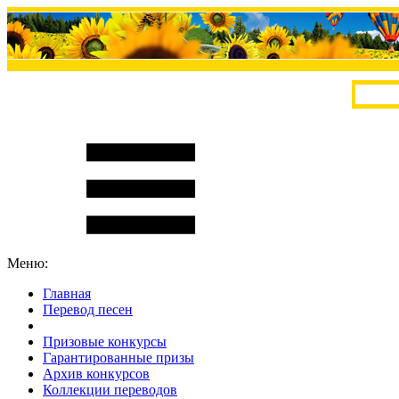
Меню:
Главная
Перевод песен
S
m
i
l
e
R
a
t
e
Призовые конкурсы
Гарантированные призы
Архив конкурсов
Коллекции переводов