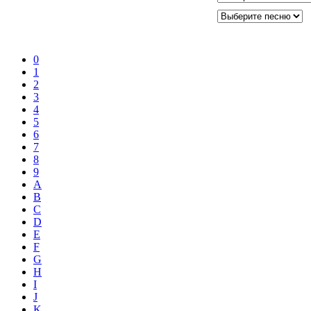
0
1
2
3
4
5
6
7
8
9
A
B
C
D
E
F
G
H
I
J
K