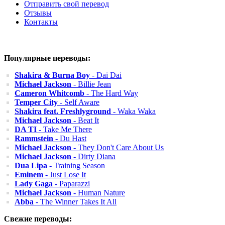
Отправить свой перевод
Отзывы
Контакты
Популярные переводы:
Shakira & Burna Boy
- Dai Dai
Michael Jackson
- Billie Jean
Cameron Whitcomb
- The Hard Way
Temper City
- Self Aware
Shakira feat. Freshlyground
- Waka Waka
Michael Jackson
- Beat It
DA TI
- Take Me There
Rammstein
- Du Hast
Michael Jackson
- They Don't Care About Us
Michael Jackson
- Dirty Diana
Dua Lipa
- Training Season
Eminem
- Just Lose It
Lady Gaga
- Paparazzi
Michael Jackson
- Human Nature
Abba
- The Winner Takes It All
Свежие переводы: