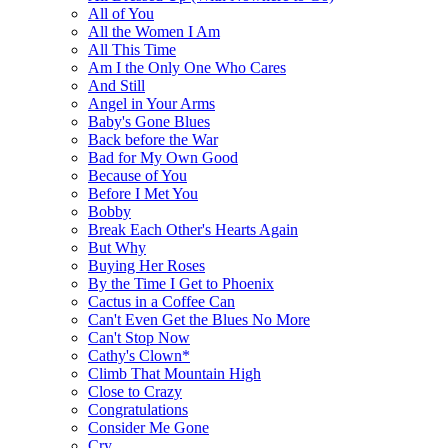
All of You
All the Women I Am
All This Time
Am I the Only One Who Cares
And Still
Angel in Your Arms
Baby's Gone Blues
Back before the War
Bad for My Own Good
Because of You
Before I Met You
Bobby
Break Each Other's Hearts Again
But Why
Buying Her Roses
By the Time I Get to Phoenix
Cactus in a Coffee Can
Can't Even Get the Blues No More
Can't Stop Now
Cathy's Clown*
Climb That Mountain High
Close to Crazy
Congratulations
Consider Me Gone
Cry