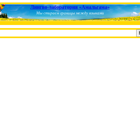
Лингво-лаборатория «Амальгама»
Мы стираем границы между языками