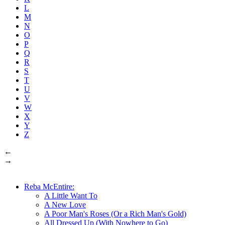
L
M
N
O
P
Q
R
S
T
U
V
W
X
Y
Z
←
→
Reba McEntire:
A Little Want To
A New Love
A Poor Man's Roses (Or a Rich Man's Gold)
All Dressed Up (With Nowhere to Go)