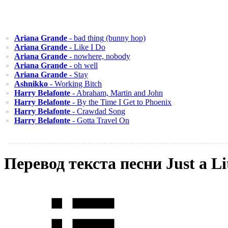
Ariana Grande
- bad thing (bunny hop)
Ariana Grande
- Like I Do
Ariana Grande
- nowhere, nobody
Ariana Grande
- oh well
Ariana Grande
- Stay
Ashnikko
- Working Bitch
Harry Belafonte
- Abraham, Martin and John
Harry Belafonte
- By the Time I Get to Phoenix
Harry Belafonte
- Crawdad Song
Harry Belafonte
- Gotta Travel On
Перевод текста песни Just a L