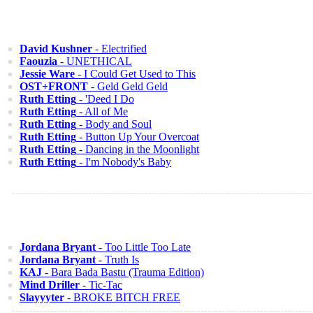
David Kushner
- Electrified
Faouzia
- UNETHICAL
Jessie Ware
- I Could Get Used to This
OST+FRONT
- Geld Geld Geld
Ruth Etting
- 'Deed I Do
Ruth Etting
- All of Me
Ruth Etting
- Body and Soul
Ruth Etting
- Button Up Your Overcoat
Ruth Etting
- Dancing in the Moonlight
Ruth Etting
- I'm Nobody's Baby
Jordana Bryant
- Too Little Too Late
Jordana Bryant
- Truth Is
KAJ
- Bara Bada Bastu (Trauma Edition)
Mind Driller
- Tic-Tac
Slayyyter
- BROKE BITCH FREE