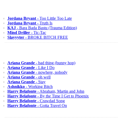
Jordana Bryant
- Too Little Too Late
Jordana Bryant
- Truth Is
KAJ
- Bara Bada Bastu (Trauma Edition)
Mind Driller
- Tic-Tac
Slayyyter
- BROKE BITCH FREE
Ariana Grande
- bad thing (bunny hop)
Ariana Grande
- Like I Do
Ariana Grande
- nowhere, nobody
Ariana Grande
- oh well
Ariana Grande
- Stay
Ashnikko
- Working Bitch
Harry Belafonte
- Abraham, Martin and John
Harry Belafonte
- By the Time I Get to Phoenix
Harry Belafonte
- Crawdad Song
Harry Belafonte
- Gotta Travel On