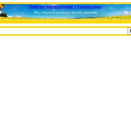
Лингво-лаборатория «Амальгама»
Мы стираем границы между языками