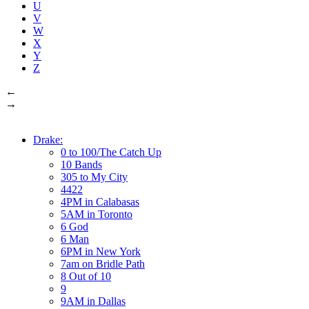
U
V
W
X
Y
Z
←
→
Drake:
0 to 100/The Catch Up
10 Bands
305 to My City
4422
4PM in Calabasas
5AM in Toronto
6 God
6 Man
6PM in New York
7am on Bridle Path
8 Out of 10
9
9AM in Dallas