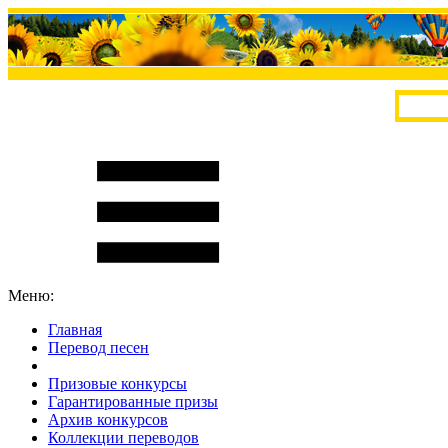
Меню:
Главная
Перевод песен
S
m
i
l
e
R
a
t
e
Призовые конкурсы
Гарантированные призы
Архив конкурсов
Коллекции переводов