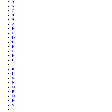
5
6
7
8
9
A
B
C
D
E
F
G
H
I
J
K
L
M
N
O
P
Q
R
S
T