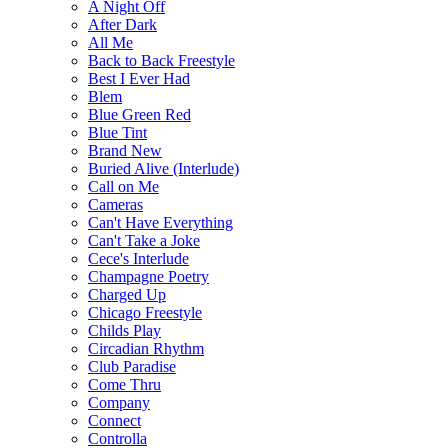
A Night Off
After Dark
All Me
Back to Back Freestyle
Best I Ever Had
Blem
Blue Green Red
Blue Tint
Brand New
Buried Alive (Interlude)
Call on Me
Cameras
Can't Have Everything
Can't Take a Joke
Cece's Interlude
Champagne Poetry
Charged Up
Chicago Freestyle
Childs Play
Circadian Rhythm
Club Paradise
Come Thru
Company
Connect
Controlla