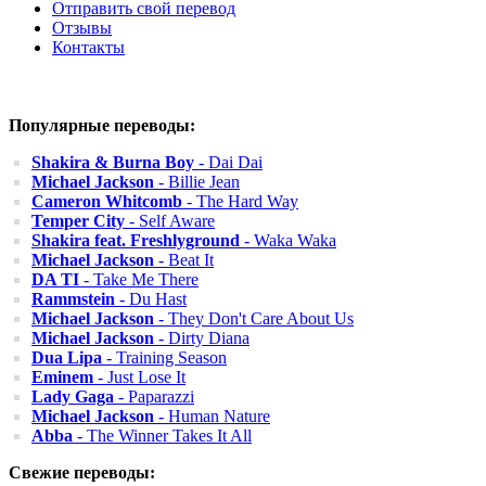
Отправить свой перевод
Отзывы
Контакты
Популярные переводы:
Shakira & Burna Boy
- Dai Dai
Michael Jackson
- Billie Jean
Cameron Whitcomb
- The Hard Way
Temper City
- Self Aware
Shakira feat. Freshlyground
- Waka Waka
Michael Jackson
- Beat It
DA TI
- Take Me There
Rammstein
- Du Hast
Michael Jackson
- They Don't Care About Us
Michael Jackson
- Dirty Diana
Dua Lipa
- Training Season
Eminem
- Just Lose It
Lady Gaga
- Paparazzi
Michael Jackson
- Human Nature
Abba
- The Winner Takes It All
Свежие переводы: