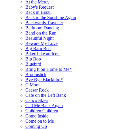
At the Mercy
Baby's Request
Back in Brazil
Back in the Sunshine Again
Backwards Traveller
Ballroom Dancing
Band on the Run
Beautiful Night
Beware My Love
Big Barn Bed
Biker Like an Icon
Bip Bop
Bluebird
Bring It on Home to Me*
Broomstick
Bye Bye Blackbird*
C Moon
Caesar Rock
Cafe on the Left Bank
Calico Skies
Call Me Back Again
Children Children
Come Inside
Come on to Me
Coming Up