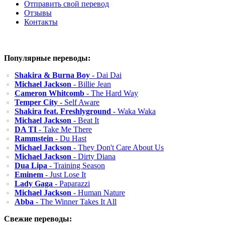
Отправить свой перевод
Отзывы
Контакты
Популярные переводы:
Shakira & Burna Boy
- Dai Dai
Michael Jackson
- Billie Jean
Cameron Whitcomb
- The Hard Way
Temper City
- Self Aware
Shakira feat. Freshlyground
- Waka Waka
Michael Jackson
- Beat It
DA TI
- Take Me There
Rammstein
- Du Hast
Michael Jackson
- They Don't Care About Us
Michael Jackson
- Dirty Diana
Dua Lipa
- Training Season
Eminem
- Just Lose It
Lady Gaga
- Paparazzi
Michael Jackson
- Human Nature
Abba
- The Winner Takes It All
Свежие переводы: