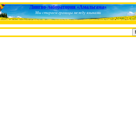
Лингво-лаборатория «Амальгама»
Мы стираем границы между языками