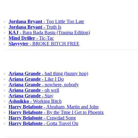
Jordana Bryant
- Too Little Too Late
Jordana Bryant
- Truth Is
KAJ
- Bara Bada Bastu (Trauma Edition)
Mind Driller
- Tic-Tac
Slayyyter
- BROKE BITCH FREE
Ariana Grande
- bad thing (bunny hop)
Ariana Grande
- Like I Do
Ariana Grande
- nowhere, nobody
Ariana Grande
- oh well
Ariana Grande
- Stay
Ashnikko
- Working Bitch
Harry Belafonte
- Abraham, Martin and John
Harry Belafonte
- By the Time I Get to Phoenix
Harry Belafonte
- Crawdad Song
Harry Belafonte
- Gotta Travel On