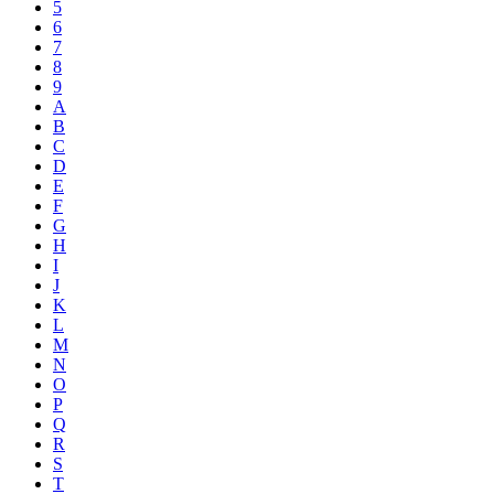
5
6
7
8
9
A
B
C
D
E
F
G
H
I
J
K
L
M
N
O
P
Q
R
S
T