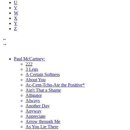
U
V
W
X
Y
Z
←
→
Paul McCartney:
222
3 Legs
A Certain Softness
About You
Ac-Cent-Tchu-Ate the Positive*
Ain't That a Shame
Alligator
Always
Another Day
Anyway
Appreciate
Arrow through Me
As You Lie There