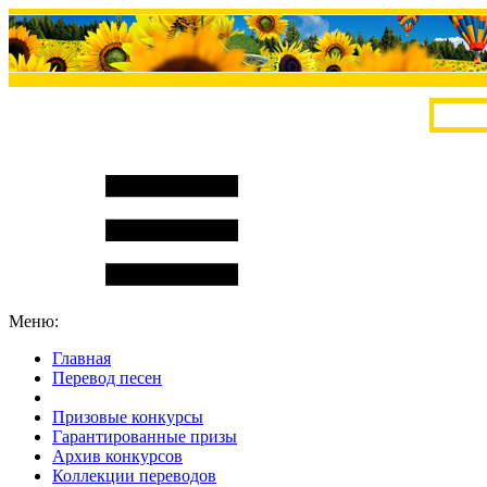
Меню:
Главная
Перевод песен
S
m
i
l
e
R
a
t
e
Призовые конкурсы
Гарантированные призы
Архив конкурсов
Коллекции переводов