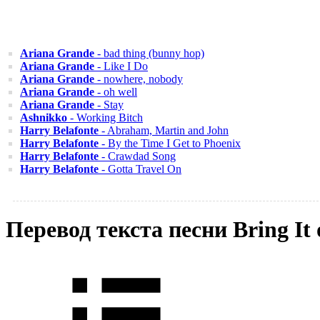
Ariana Grande
- bad thing (bunny hop)
Ariana Grande
- Like I Do
Ariana Grande
- nowhere, nobody
Ariana Grande
- oh well
Ariana Grande
- Stay
Ashnikko
- Working Bitch
Harry Belafonte
- Abraham, Martin and John
Harry Belafonte
- By the Time I Get to Phoenix
Harry Belafonte
- Crawdad Song
Harry Belafonte
- Gotta Travel On
Перевод текста песни Bring I