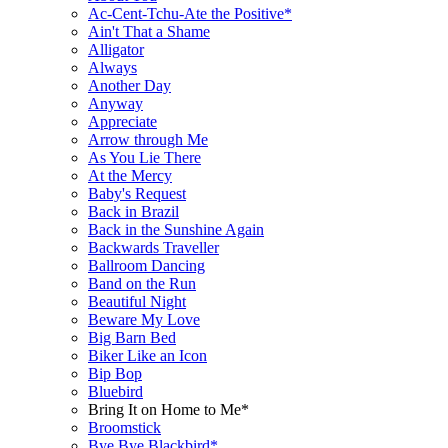
Ac-Cent-Tchu-Ate the Positive*
Ain't That a Shame
Alligator
Always
Another Day
Anyway
Appreciate
Arrow through Me
As You Lie There
At the Mercy
Baby's Request
Back in Brazil
Back in the Sunshine Again
Backwards Traveller
Ballroom Dancing
Band on the Run
Beautiful Night
Beware My Love
Big Barn Bed
Biker Like an Icon
Bip Bop
Bluebird
Bring It on Home to Me*
Broomstick
Bye Bye Blackbird*