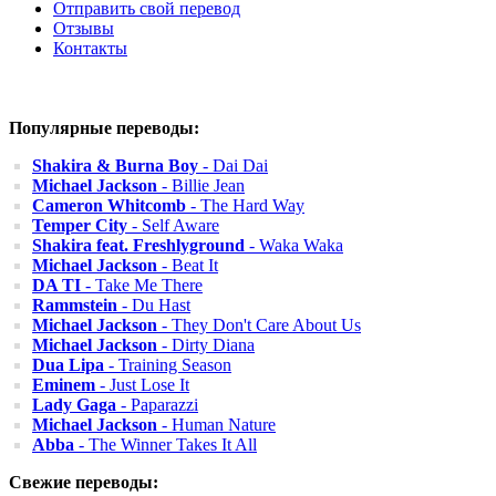
Отправить свой перевод
Отзывы
Контакты
Популярные переводы:
Shakira & Burna Boy
- Dai Dai
Michael Jackson
- Billie Jean
Cameron Whitcomb
- The Hard Way
Temper City
- Self Aware
Shakira feat. Freshlyground
- Waka Waka
Michael Jackson
- Beat It
DA TI
- Take Me There
Rammstein
- Du Hast
Michael Jackson
- They Don't Care About Us
Michael Jackson
- Dirty Diana
Dua Lipa
- Training Season
Eminem
- Just Lose It
Lady Gaga
- Paparazzi
Michael Jackson
- Human Nature
Abba
- The Winner Takes It All
Свежие переводы: