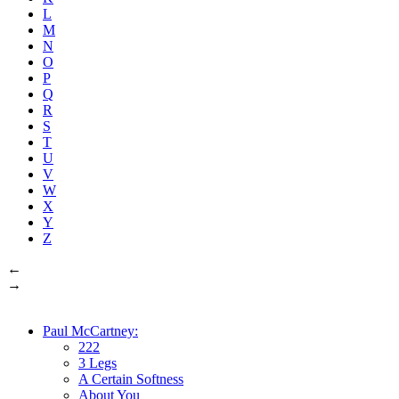
L
M
N
O
P
Q
R
S
T
U
V
W
X
Y
Z
←
→
Paul McCartney:
222
3 Legs
A Certain Softness
About You