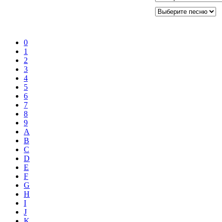
0
1
2
3
4
5
6
7
8
9
A
B
C
D
E
F
G
H
I
J
K