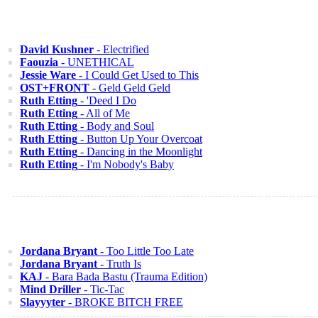
David Kushner
- Electrified
Faouzia
- UNETHICAL
Jessie Ware
- I Could Get Used to This
OST+FRONT
- Geld Geld Geld
Ruth Etting
- 'Deed I Do
Ruth Etting
- All of Me
Ruth Etting
- Body and Soul
Ruth Etting
- Button Up Your Overcoat
Ruth Etting
- Dancing in the Moonlight
Ruth Etting
- I'm Nobody's Baby
Jordana Bryant
- Too Little Too Late
Jordana Bryant
- Truth Is
KAJ
- Bara Bada Bastu (Trauma Edition)
Mind Driller
- Tic-Tac
Slayyyter
- BROKE BITCH FREE