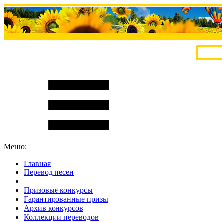
Меню:
Главная
Перевод песен
S
m
i
l
e
R
a
t
e
Призовые конкурсы
Гарантированные призы
Архив конкурсов
Коллекции переводов