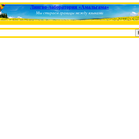
Лингво-лаборатория «Амальгама»
Мы стираем границы между языками