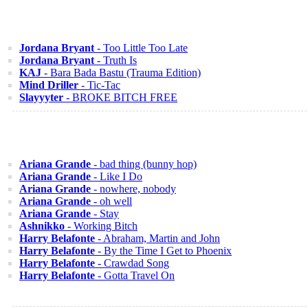
Jordana Bryant
- Too Little Too Late
Jordana Bryant
- Truth Is
KAJ
- Bara Bada Bastu (Trauma Edition)
Mind Driller
- Tic-Tac
Slayyyter
- BROKE BITCH FREE
Ariana Grande
- bad thing (bunny hop)
Ariana Grande
- Like I Do
Ariana Grande
- nowhere, nobody
Ariana Grande
- oh well
Ariana Grande
- Stay
Ashnikko
- Working Bitch
Harry Belafonte
- Abraham, Martin and John
Harry Belafonte
- By the Time I Get to Phoenix
Harry Belafonte
- Crawdad Song
Harry Belafonte
- Gotta Travel On