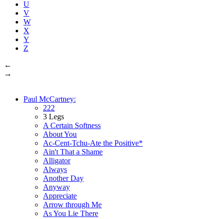
U
V
W
X
Y
Z
←
→
Paul McCartney:
222
3 Legs
A Certain Softness
About You
Ac-Cent-Tchu-Ate the Positive*
Ain't That a Shame
Alligator
Always
Another Day
Anyway
Appreciate
Arrow through Me
As You Lie There