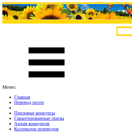
Меню:
Главная
Перевод песен
S
m
i
l
e
R
a
t
e
Призовые конкурсы
Гарантированные призы
Архив конкурсов
Коллекции переводов