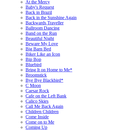
At the Mercy
Baby's Request
Back in Brazil
Back in the Sunshine Again
Backwards Traveller
Ballroom Dancing
Band on the Run
Beautiful Night
Beware My Love
Big Barn Bed
Biker Like an Icon
Bip Bop
Bluebird
Bring It on Home to Me*
Broomstick
Bye Bye Blackbird*
C Moon
Caesar Rock
Cafe on the Left Bank
Calico Skies
Call Me Back Again
Children Children
Come Inside
Come on to Me
Coming Up