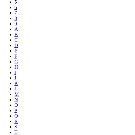
5
6
7
8
9
A
B
C
D
E
F
G
H
I
J
K
L
M
N
O
P
Q
R
S
T