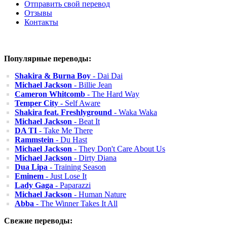
Отправить свой перевод
Отзывы
Контакты
Популярные переводы:
Shakira & Burna Boy
- Dai Dai
Michael Jackson
- Billie Jean
Cameron Whitcomb
- The Hard Way
Temper City
- Self Aware
Shakira feat. Freshlyground
- Waka Waka
Michael Jackson
- Beat It
DA TI
- Take Me There
Rammstein
- Du Hast
Michael Jackson
- They Don't Care About Us
Michael Jackson
- Dirty Diana
Dua Lipa
- Training Season
Eminem
- Just Lose It
Lady Gaga
- Paparazzi
Michael Jackson
- Human Nature
Abba
- The Winner Takes It All
Свежие переводы: