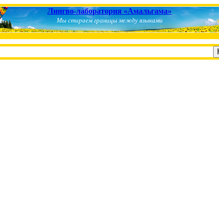
Лингво-лаборатория «Амальгама»
Мы стираем границы между языками