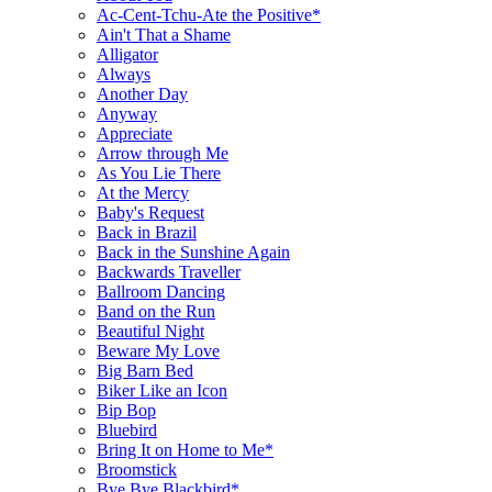
Ac-Cent-Tchu-Ate the Positive*
Ain't That a Shame
Alligator
Always
Another Day
Anyway
Appreciate
Arrow through Me
As You Lie There
At the Mercy
Baby's Request
Back in Brazil
Back in the Sunshine Again
Backwards Traveller
Ballroom Dancing
Band on the Run
Beautiful Night
Beware My Love
Big Barn Bed
Biker Like an Icon
Bip Bop
Bluebird
Bring It on Home to Me*
Broomstick
Bye Bye Blackbird*