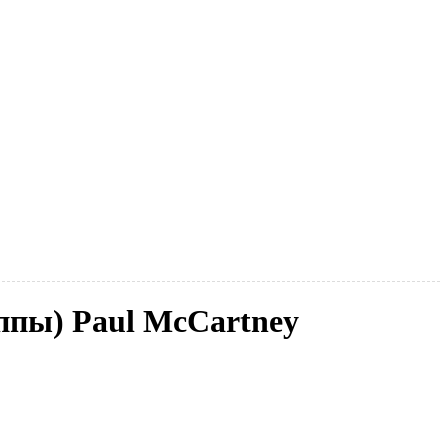
уппы) Paul McCartney