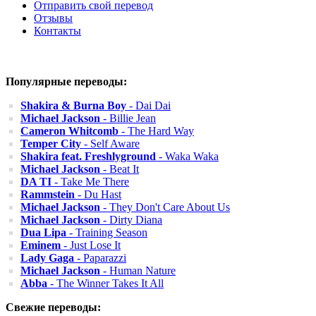
Отправить свой перевод
Отзывы
Контакты
Популярные переводы:
Shakira & Burna Boy
- Dai Dai
Michael Jackson
- Billie Jean
Cameron Whitcomb
- The Hard Way
Temper City
- Self Aware
Shakira feat. Freshlyground
- Waka Waka
Michael Jackson
- Beat It
DA TI
- Take Me There
Rammstein
- Du Hast
Michael Jackson
- They Don't Care About Us
Michael Jackson
- Dirty Diana
Dua Lipa
- Training Season
Eminem
- Just Lose It
Lady Gaga
- Paparazzi
Michael Jackson
- Human Nature
Abba
- The Winner Takes It All
Свежие переводы: