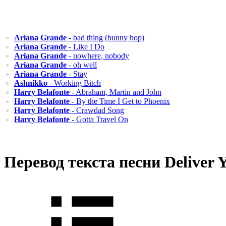
Ariana Grande
- bad thing (bunny hop)
Ariana Grande
- Like I Do
Ariana Grande
- nowhere, nobody
Ariana Grande
- oh well
Ariana Grande
- Stay
Ashnikko
- Working Bitch
Harry Belafonte
- Abraham, Martin and John
Harry Belafonte
- By the Time I Get to Phoenix
Harry Belafonte
- Crawdad Song
Harry Belafonte
- Gotta Travel On
Перевод текста песни Deliver