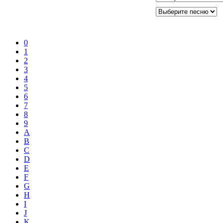
0
1
2
3
4
5
6
7
8
9
A
B
C
D
E
F
G
H
I
J
K