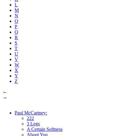
L
M
N
O
P
Q
R
S
T
U
V
W
X
Y
Z
←
→
Paul McCartney:
222
3 Legs
A Certain Softness
About You