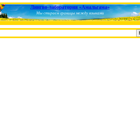
Лингво-лаборатория «Амальгама»
Мы стираем границы между языками