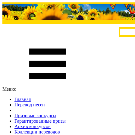
Меню:
Главная
Перевод песен
S
m
i
l
e
R
a
t
e
Призовые конкурсы
Гарантированные призы
Архив конкурсов
Коллекции переводов