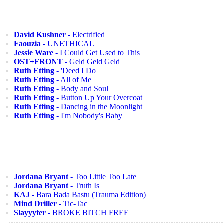
David Kushner
- Electrified
Faouzia
- UNETHICAL
Jessie Ware
- I Could Get Used to This
OST+FRONT
- Geld Geld Geld
Ruth Etting
- 'Deed I Do
Ruth Etting
- All of Me
Ruth Etting
- Body and Soul
Ruth Etting
- Button Up Your Overcoat
Ruth Etting
- Dancing in the Moonlight
Ruth Etting
- I'm Nobody's Baby
Jordana Bryant
- Too Little Too Late
Jordana Bryant
- Truth Is
KAJ
- Bara Bada Bastu (Trauma Edition)
Mind Driller
- Tic-Tac
Slayyyter
- BROKE BITCH FREE