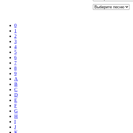
0
1
2
3
4
5
6
7
8
9
A
B
C
D
E
F
G
H
I
J
K