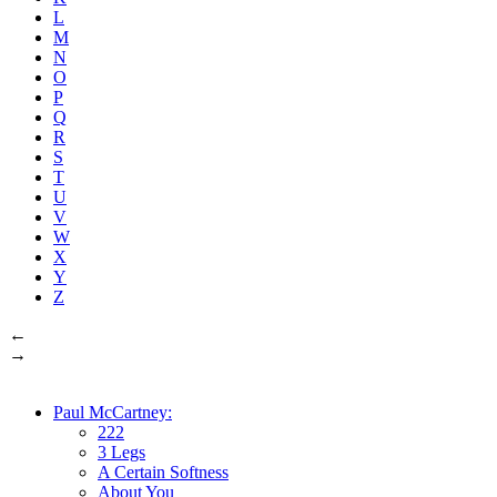
L
M
N
O
P
Q
R
S
T
U
V
W
X
Y
Z
←
→
Paul McCartney:
222
3 Legs
A Certain Softness
About You