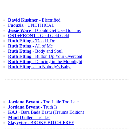
David Kushner
- Electrified
Faouzia
- UNETHICAL
Jessie Ware
- I Could Get Used to This
OST+FRONT
- Geld Geld Geld
Ruth Etting
- 'Deed I Do
Ruth Etting
- All of Me
Ruth Etting
- Body and Soul
Ruth Etting
- Button Up Your Overcoat
Ruth Etting
- Dancing in the Moonlight
Ruth Etting
- I'm Nobody's Baby
Jordana Bryant
- Too Little Too Late
Jordana Bryant
- Truth Is
KAJ
- Bara Bada Bastu (Trauma Edition)
Mind Driller
- Tic-Tac
Slayyyter
- BROKE BITCH FREE