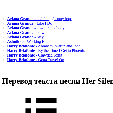
Ariana Grande
- bad thing (bunny hop)
Ariana Grande
- Like I Do
Ariana Grande
- nowhere, nobody
Ariana Grande
- oh well
Ariana Grande
- Stay
Ashnikko
- Working Bitch
Harry Belafonte
- Abraham, Martin and John
Harry Belafonte
- By the Time I Get to Phoenix
Harry Belafonte
- Crawdad Song
Harry Belafonte
- Gotta Travel On
Перевод текста песни Her Sile