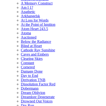
A Memory Construct
Am I 1?
Apathetic
Arkhangelsk
At Loss for Words
At the Point of Ignition
Atom Heart 243.5
Atoma
Auctioned
Below the Radiance
Blind at Heart
Cathode Ray Sunshine
Caves and Embers
Clearing Skies
Constant
Cornered
Damage Done
Day to End
Derivation TNB
Dissolution Factor Red
Dobermann
Dream Oblivion
Dreamlore Degenerate
Drowned Out Voices
Dry Run