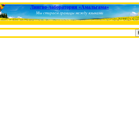
Лингво-лаборатория «Амальгама»
Мы стираем границы между языками