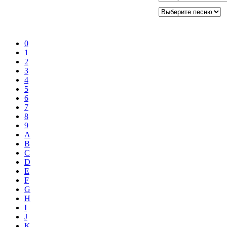
0
1
2
3
4
5
6
7
8
9
A
B
C
D
E
F
G
H
I
J
K