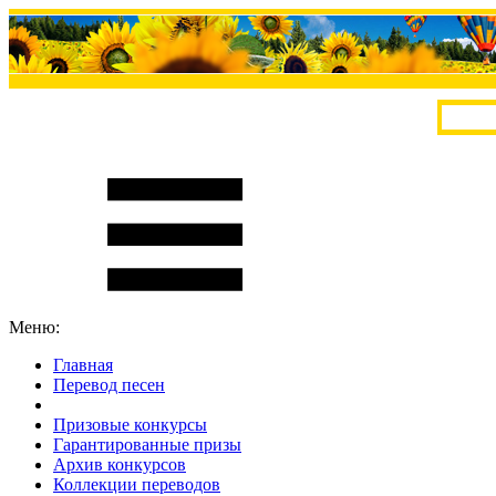
Меню:
Главная
Перевод песен
S
m
i
l
e
R
a
t
e
Призовые конкурсы
Гарантированные призы
Архив конкурсов
Коллекции переводов