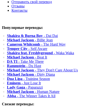
Отправить свой перевод
Отзывы
Контакты
Популярные переводы:
Shakira & Burna Boy
- Dai Dai
Michael Jackson
- Billie Jean
Cameron Whitcomb
- The Hard Way
Temper City
- Self Aware
Shakira feat. Freshlyground
- Waka Waka
Michael Jackson
- Beat It
DA TI
- Take Me There
Rammstein
- Du Hast
Michael Jackson
- They Don't Care About Us
Michael Jackson
- Dirty Diana
Dua Lipa
- Training Season
Eminem
- Just Lose It
Lady Gaga
- Paparazzi
Michael Jackson
- Human Nature
Abba
- The Winner Takes It All
Свежие переводы: