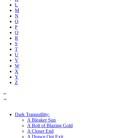
L
M
N
O
P
Q
R
S
T
U
V
W
X
Y
Z
←
→
Dark Tranquillity:
A Bleaker Sun
A Bolt of Blazing Gold
A Closer End
A Drawn Out Exit