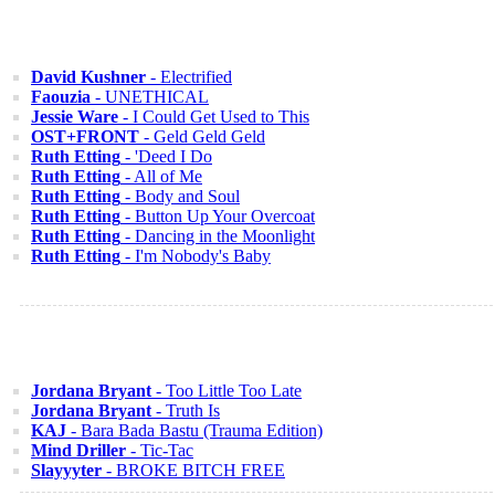
David Kushner
- Electrified
Faouzia
- UNETHICAL
Jessie Ware
- I Could Get Used to This
OST+FRONT
- Geld Geld Geld
Ruth Etting
- 'Deed I Do
Ruth Etting
- All of Me
Ruth Etting
- Body and Soul
Ruth Etting
- Button Up Your Overcoat
Ruth Etting
- Dancing in the Moonlight
Ruth Etting
- I'm Nobody's Baby
Jordana Bryant
- Too Little Too Late
Jordana Bryant
- Truth Is
KAJ
- Bara Bada Bastu (Trauma Edition)
Mind Driller
- Tic-Tac
Slayyyter
- BROKE BITCH FREE