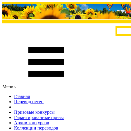
Меню:
Главная
Перевод песен
S
m
i
l
e
R
a
t
e
Призовые конкурсы
Гарантированные призы
Архив конкурсов
Коллекции переводов