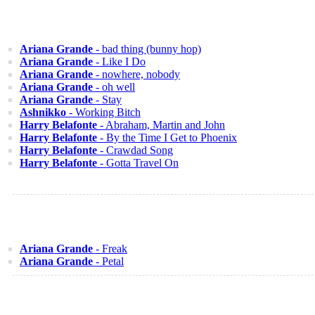
Ariana Grande
- bad thing (bunny hop)
Ariana Grande
- Like I Do
Ariana Grande
- nowhere, nobody
Ariana Grande
- oh well
Ariana Grande
- Stay
Ashnikko
- Working Bitch
Harry Belafonte
- Abraham, Martin and John
Harry Belafonte
- By the Time I Get to Phoenix
Harry Belafonte
- Crawdad Song
Harry Belafonte
- Gotta Travel On
Ariana Grande
- Freak
Ariana Grande
- Petal