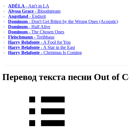
ADÉLA
- Ain't in LA
Alyssa Grace
- Bloodstream
Angstland
- Endzeit
Dominum
- Don't Get Bitten by the Wrong Ones (Acoustic)
Dominum
- Half Alive
Dominum
- The Chosen Ones
Fleischmann
- Treibhaus
Harry Belafonte
- A Fool for You
Harry Belafonte
- A Star in the East
Harry Belafonte
- Christmas Is Coming
Перевод текста песни Out of 