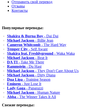
Отправить свой перевод
Отзывы
Контакты
Популярные переводы:
Shakira & Burna Boy
- Dai Dai
Michael Jackson
- Billie Jean
Cameron Whitcomb
- The Hard Way
Temper City
- Self Aware
Shakira feat. Freshlyground
- Waka Waka
Michael Jackson
- Beat It
DA TI
- Take Me There
Rammstein
- Du Hast
Michael Jackson
- They Don't Care About Us
Michael Jackson
- Dirty Diana
Dua Lipa
- Training Season
Eminem
- Just Lose It
Lady Gaga
- Paparazzi
Michael Jackson
- Human Nature
Abba
- The Winner Takes It All
Свежие переводы: