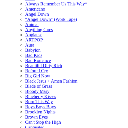
Always Remember Us This Way*
Americano
Angel Down
"Angel Down" (Work Tape)
Animal
Anything Goes
Applause
ARTPOP
Aura
Babylon
Bad Kids
Bad Romance
Beautiful Dirty Rich
Before I Cry
Big Girl Now
Black Jesus + Amen Fashion
Blade of Grass
Bloody Mary
Blueberry Kisses
Born This Way
Boys Boys Boys
Brooklyn Nights
Brown Eyes
Can't Stop the High
Captivated