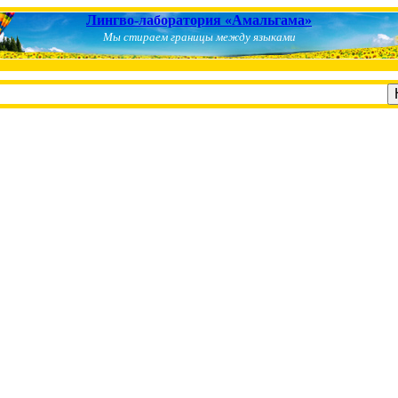
Лингво-лаборатория «Амальгама»
Мы стираем границы между языками