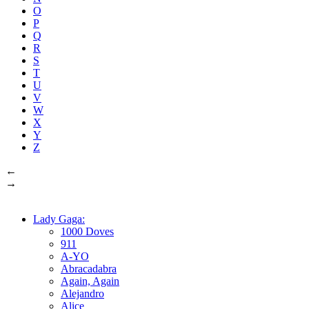
O
P
Q
R
S
T
U
V
W
X
Y
Z
←
→
Lady Gaga:
1000 Doves
911
A-YO
Abracadabra
Again, Again
Alejandro
Alice