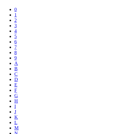
0
1
2
3
4
5
6
7
8
9
A
B
C
D
E
F
G
H
I
J
K
L
M
N