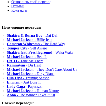
Отправить свой перевод
Отзывы
Контакты
Популярные переводы:
Shakira & Burna Boy
- Dai Dai
Michael Jackson
- Billie Jean
Cameron Whitcomb
- The Hard Way
Temper City
- Self Aware
Shakira feat. Freshlyground
- Waka Waka
Michael Jackson
- Beat It
DA TI
- Take Me There
Rammstein
- Du Hast
Michael Jackson
- They Don't Care About Us
Michael Jackson
- Dirty Diana
Dua Lipa
- Training Season
Eminem
- Just Lose It
Lady Gaga
- Paparazzi
Michael Jackson
- Human Nature
Abba
- The Winner Takes It All
Свежие переводы: