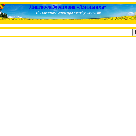
Лингво-лаборатория «Амальгама»
Мы стираем границы между языками