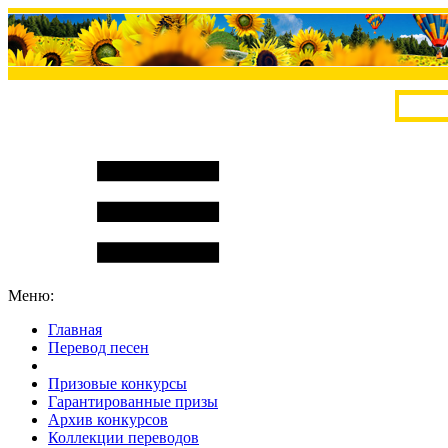
Меню:
Главная
Перевод песен
S
m
i
l
e
R
a
t
e
Призовые конкурсы
Гарантированные призы
Архив конкурсов
Коллекции переводов