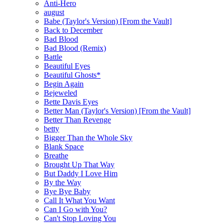
Anti-Hero
august
Babe (Taylor's Version) [From the Vault]
Back to December
Bad Blood
Bad Blood (Remix)
Battle
Beautiful Eyes
Beautiful Ghosts*
Begin Again
Bejeweled
Bette Davis Eyes
Better Man (Taylor's Version) [From the Vault]
Better Than Revenge
betty
Bigger Than the Whole Sky
Blank Space
Breathe
Brought Up That Way
But Daddy I Love Him
By the Way
Bye Bye Baby
Call It What You Want
Can I Go with You?
Can't Stop Loving You