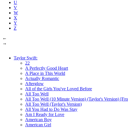
U
V
W
X
Y
Z
←
→
Taylor Swift:
22
A Perfectly Good Heart
A Place in This World
Actually Romantic
Afterglow
All of the Girls You've Loved Before
All Too Well
All Too Well (10 Minute Version) (Taylor's Version) [Fro
All Too Well (Taylor's Version)
All You Had to Do Was Stay
Am I Ready for Love
American Boy
American Girl