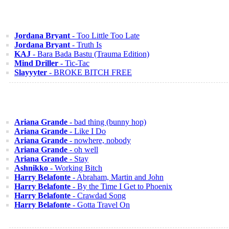
Jordana Bryant
- Too Little Too Late
Jordana Bryant
- Truth Is
KAJ
- Bara Bada Bastu (Trauma Edition)
Mind Driller
- Tic-Tac
Slayyyter
- BROKE BITCH FREE
Ariana Grande
- bad thing (bunny hop)
Ariana Grande
- Like I Do
Ariana Grande
- nowhere, nobody
Ariana Grande
- oh well
Ariana Grande
- Stay
Ashnikko
- Working Bitch
Harry Belafonte
- Abraham, Martin and John
Harry Belafonte
- By the Time I Get to Phoenix
Harry Belafonte
- Crawdad Song
Harry Belafonte
- Gotta Travel On