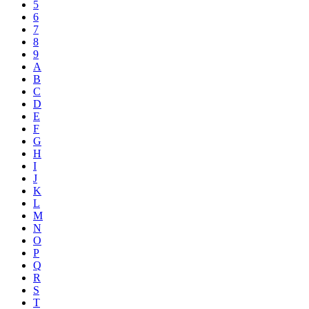
5
6
7
8
9
A
B
C
D
E
F
G
H
I
J
K
L
M
N
O
P
Q
R
S
T