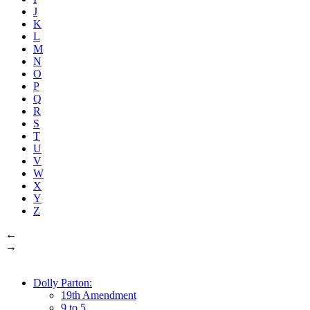
J
K
L
M
N
O
P
Q
R
S
T
U
V
W
X
Y
Z
←
→
Dolly Parton:
19th Amendment
9 to 5