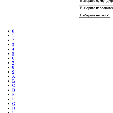
0
1
2
3
4
5
6
7
8
9
A
B
C
D
E
F
G
H
I