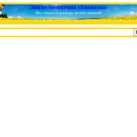
Лингво-лаборатория «Амальгама»
Мы стираем границы между языками