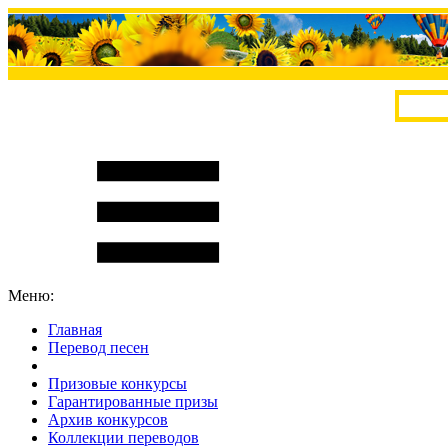
Меню:
Главная
Перевод песен
S
m
i
l
e
R
a
t
e
Призовые конкурсы
Гарантированные призы
Архив конкурсов
Коллекции переводов