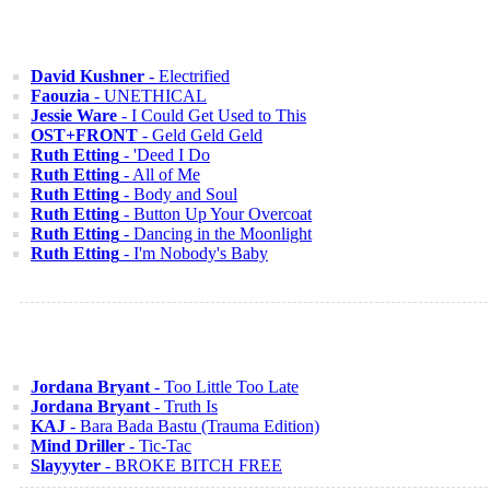
David Kushner
- Electrified
Faouzia
- UNETHICAL
Jessie Ware
- I Could Get Used to This
OST+FRONT
- Geld Geld Geld
Ruth Etting
- 'Deed I Do
Ruth Etting
- All of Me
Ruth Etting
- Body and Soul
Ruth Etting
- Button Up Your Overcoat
Ruth Etting
- Dancing in the Moonlight
Ruth Etting
- I'm Nobody's Baby
Jordana Bryant
- Too Little Too Late
Jordana Bryant
- Truth Is
KAJ
- Bara Bada Bastu (Trauma Edition)
Mind Driller
- Tic-Tac
Slayyyter
- BROKE BITCH FREE