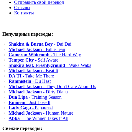
Отправить свой перевод
Отзывы
Контакты
Популярные переводы:
Shakira & Burna Boy
- Dai Dai
Michael Jackson
- Billie Jean
Cameron Whitcomb
- The Hard Way
Temper City
- Self Aware
Shakira feat. Freshlyground
- Waka Waka
Michael Jackson
- Beat It
DA TI
- Take Me There
Rammstein
- Du Hast
Michael Jackson
- They Don't Care About Us
Michael Jackson
- Dirty Diana
Dua Lipa
- Training Season
Eminem
- Just Lose It
Lady Gaga
- Paparazzi
Michael Jackson
- Human Nature
Abba
- The Winner Takes It All
Свежие переводы: