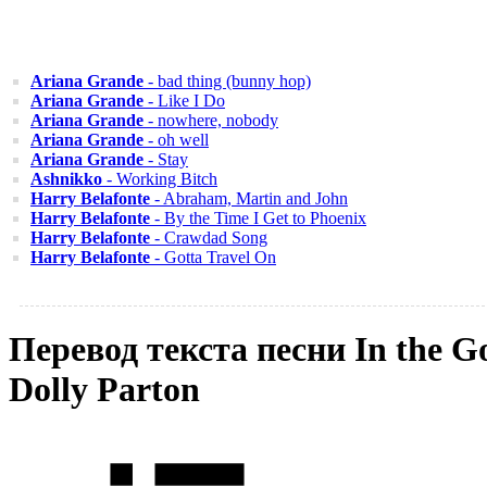
Ariana Grande
- bad thing (bunny hop)
Ariana Grande
- Like I Do
Ariana Grande
- nowhere, nobody
Ariana Grande
- oh well
Ariana Grande
- Stay
Ashnikko
- Working Bitch
Harry Belafonte
- Abraham, Martin and John
Harry Belafonte
- By the Time I Get to Phoenix
Harry Belafonte
- Crawdad Song
Harry Belafonte
- Gotta Travel On
Перевод текста песни In the 
Dolly Parton