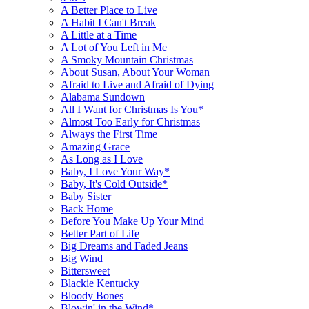
A Better Place to Live
A Habit I Can't Break
A Little at a Time
A Lot of You Left in Me
A Smoky Mountain Christmas
About Susan, About Your Woman
Afraid to Live and Afraid of Dying
Alabama Sundown
All I Want for Christmas Is You*
Almost Too Early for Christmas
Always the First Time
Amazing Grace
As Long as I Love
Baby, I Love Your Way*
Baby, It's Cold Outside*
Baby Sister
Back Home
Before You Make Up Your Mind
Better Part of Life
Big Dreams and Faded Jeans
Big Wind
Bittersweet
Blackie Kentucky
Bloody Bones
Blowin' in the Wind*